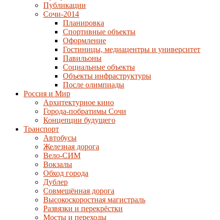
Публикации
Сочи-2014
Планировка
Спортивные объекты
Оформление
Гостиницы, медиацентры и университет
Павильоны
Социальные объекты
Объекты инфраструктуры
После олимпиады
Россия и Мир
Архитектурное кино
Города-побратимы Сочи
Концепции будущего
Транспорт
Автобусы
Железная дорога
Вело-СИМ
Вокзалы
Обход города
Дублер
Совмещённая дорога
Высокоскоростная магистраль
Развязки и перекрёстки
Мосты и переходы