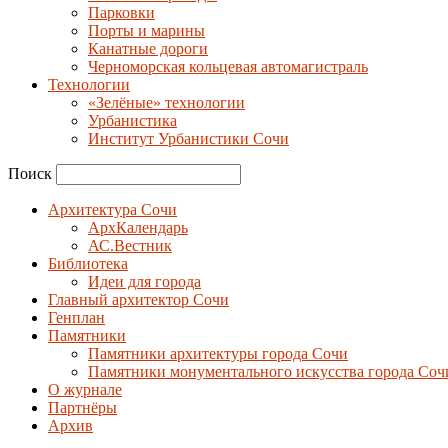
Парковки
Порты и марины
Канатные дороги
Черноморская кольцевая автомагистраль
Технологии
«Зелёные» технологии
Урбанистика
Институт Урбанистики Сочи
Поиск
Архитектура Сочи
АрхКалендарь
АС.Вестник
Библиотека
Идеи для города
Главный архитектор Сочи
Генплан
Памятники
Памятники архитектуры города Сочи
Памятники монументального искусства города Соч
О журнале
Партнёры
Архив