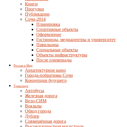
Книги
Прогулки
Публикации
Сочи-2014
Планировка
Спортивные объекты
Оформление
Гостиницы, медиацентры и университет
Павильоны
Социальные объекты
Объекты инфраструктуры
После олимпиады
Россия и Мир
Архитектурное кино
Города-побратимы Сочи
Концепции будущего
Транспорт
Автобусы
Железная дорога
Вело-СИМ
Вокзалы
Обход города
Дублер
Совмещённая дорога
Высокоскоростная магистраль