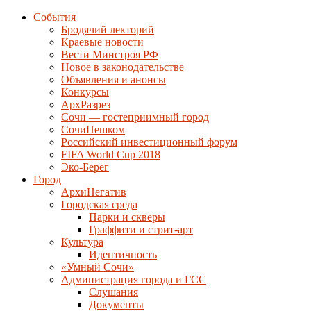
События
Бродячий лекторий
Краевые новости
Вести Минстроя РФ
Новое в законодательстве
Объявления и анонсы
Конкурсы
АрхРазрез
Сочи — гостеприимный город
СочиПешком
Российский инвестиционный форум
FIFA World Cup 2018
Эко-Берег
Город
АрхиНегатив
Городская среда
Парки и скверы
Граффити и стрит-арт
Культура
Идентичность
«Умный Сочи»
Администрация города и ГСС
Слушания
Документы