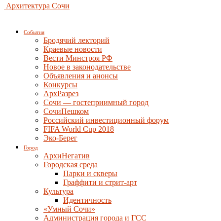
Архитектура Сочи
События
Бродячий лекторий
Краевые новости
Вести Минстроя РФ
Новое в законодательстве
Объявления и анонсы
Конкурсы
АрхРазрез
Сочи — гостеприимный город
СочиПешком
Российский инвестиционный форум
FIFA World Cup 2018
Эко-Берег
Город
АрхиНегатив
Городская среда
Парки и скверы
Граффити и стрит-арт
Культура
Идентичность
«Умный Сочи»
Администрация города и ГСС