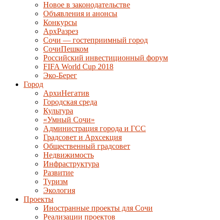
Новое в законодательстве
Объявления и анонсы
Конкурсы
АрхРазрез
Сочи — гостеприимный город
СочиПешком
Российский инвестиционный форум
FIFA World Cup 2018
Эко-Берег
Город
АрхиНегатив
Городская среда
Культура
«Умный Сочи»
Администрация города и ГСС
Градсовет и Архсекция
Общественный градсовет
Недвижимость
Инфраструктура
Развитие
Туризм
Экология
Проекты
Иностранные проекты для Сочи
Реализации проектов