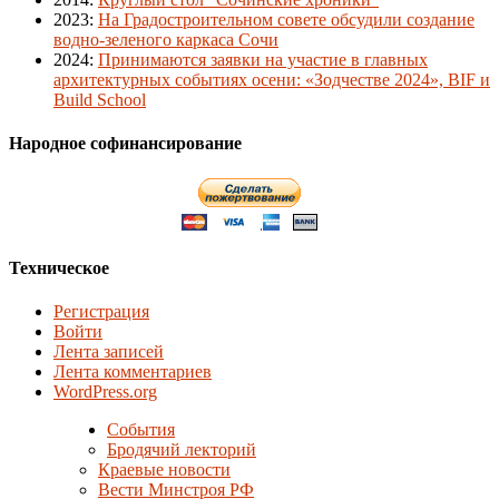
2023
:
На Градостроительном совете обсудили создание
водно-зеленого каркаса Сочи
2024
:
Принимаются заявки на участие в главных
архитектурных событиях осени: «Зодчестве 2024», BIF и
Build School
Народное софинансирование
Техническое
Регистрация
Войти
Лента записей
Лента комментариев
WordPress.org
События
Бродячий лекторий
Краевые новости
Вести Минстроя РФ