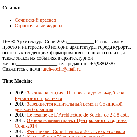
Ссылки
Сочинский краевед
Строительный журнал
16+ © Архитектура Сочи 2026___________ Рассказываем
просто и интересно об истории архитектуры города курорта,
основных тенденциях формирования его нового облика, а
также знаковых событиях в архитектурной
жизни_________________ тел. редакции: +7(988)2387111
Свяжитесь с нами:
arch-sochi@mail.ru
Time Machine
2009
:
Закончена стадия "П" проекта дороги-дублера
Курортного проспекта
2010
:
Завершается капитальный ремонт Сочинской
детской больницы
2010
:
Le résumé de L’Architecture de Sotchi, de 2 à 8 août
2011
:
Окончательный проект Центрального стадиона
Сочи-2014
2013
:
Фестиваль "Сочи-Пешком-2013": как это было
2014
:
Круглый стол "Сочинские хроники"