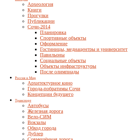
Археология
Книги
Прогулки
Публикации
Сочи-2014
Планировка
Спортивные объекты
Оформление
Гостиницы, медиацентры и университет
Павильоны
Социальные объекты
Объекты инфраструктуры
После олимпиады
Россия и Мир
Архитектурное кино
Города-побратимы Сочи
Концепции будущего
Транспорт
Автобусы
Железная дорога
Вело-СИМ
Вокзалы
Обход города
Дублер
Совмещённая дорога