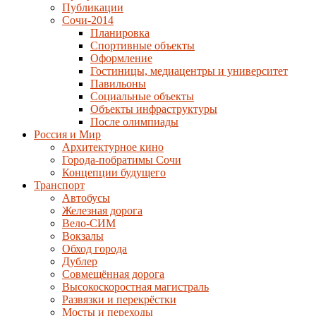
Публикации
Сочи-2014
Планировка
Спортивные объекты
Оформление
Гостиницы, медиацентры и университет
Павильоны
Социальные объекты
Объекты инфраструктуры
После олимпиады
Россия и Мир
Архитектурное кино
Города-побратимы Сочи
Концепции будущего
Транспорт
Автобусы
Железная дорога
Вело-СИМ
Вокзалы
Обход города
Дублер
Совмещённая дорога
Высокоскоростная магистраль
Развязки и перекрёстки
Мосты и переходы