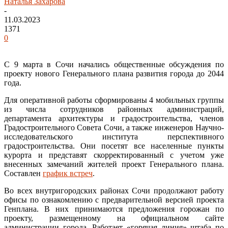
Наталья Захарова
-
11.03.2023
1371
0
С 9 марта в Сочи начались общественные обсуждения по
проекту нового Генерального плана развития города до 2044
года.
Для оперативной работы сформированы 4 мобильных группы
из числа сотрудников районных администраций,
департамента архитектуры и градостроительства, членов
Градостроительного Совета Сочи, а также инженеров Научно-
исследовательского института перспективного
градостроительства. Они посетят все населенные пункты
курорта и представят скорректированный с учетом уже
внесенных замечаний жителей проект Генерального плана.
Составлен
график встреч
.
Во всех внутригородских районах Сочи продолжают работу
офисы по ознакомлению с предварительной версией проекта
Генплана. В них принимаются предложения горожан по
проекту, размещенному на официальном сайте
администрации города. Работает «горячая линия» штаба по