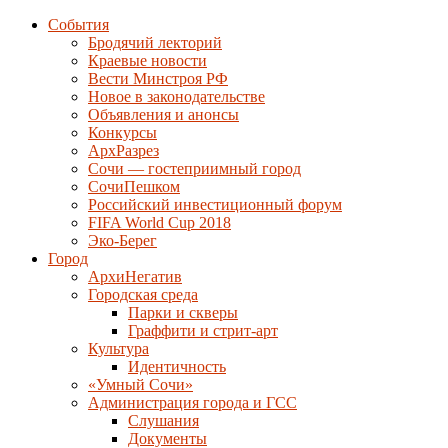
События
Бродячий лекторий
Краевые новости
Вести Минстроя РФ
Новое в законодательстве
Объявления и анонсы
Конкурсы
АрхРазрез
Сочи — гостеприимный город
СочиПешком
Российский инвестиционный форум
FIFA World Cup 2018
Эко-Берег
Город
АрхиНегатив
Городская среда
Парки и скверы
Граффити и стрит-арт
Культура
Идентичность
«Умный Сочи»
Администрация города и ГСС
Слушания
Документы