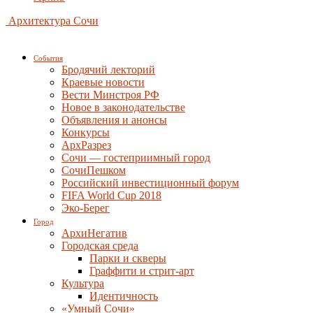
Архитектура Сочи
События
Бродячий лекторий
Краевые новости
Вести Минстроя РФ
Новое в законодательстве
Объявления и анонсы
Конкурсы
АрхРазрез
Сочи — гостеприимный город
СочиПешком
Российский инвестиционный форум
FIFA World Cup 2018
Эко-Берег
Город
АрхиНегатив
Городская среда
Парки и скверы
Граффити и стрит-арт
Культура
Идентичность
«Умный Сочи»