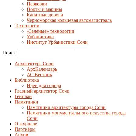
Парковки
Порты и марины
Канатные дороги
Черноморская кольцевая автомагистраль
Технологии
«Зелёные» технологии
Урбанистика
Институт Урбанистики Сочи
Поиск
Архитектура Сочи
АрхКалендарь
АС.Вестник
Библиотека
Идеи для города
Главный архитектор Сочи
Генплан
Памятники
Памятники архитектуры города Сочи
Памятники монументального искусства города
Сочи
О журнале
Партнёры
Архив