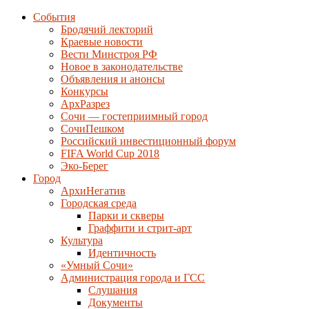
События
Бродячий лекторий
Краевые новости
Вести Минстроя РФ
Новое в законодательстве
Объявления и анонсы
Конкурсы
АрхРазрез
Сочи — гостеприимный город
СочиПешком
Российский инвестиционный форум
FIFA World Cup 2018
Эко-Берег
Город
АрхиНегатив
Городская среда
Парки и скверы
Граффити и стрит-арт
Культура
Идентичность
«Умный Сочи»
Администрация города и ГСС
Слушания
Документы