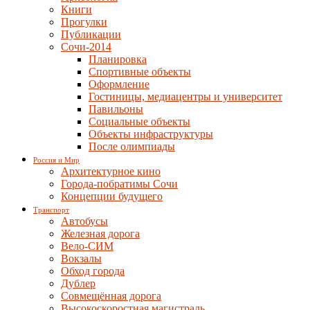
Книги
Прогулки
Публикации
Сочи-2014
Планировка
Спортивные объекты
Оформление
Гостиницы, медиацентры и университет
Павильоны
Социальные объекты
Объекты инфраструктуры
После олимпиады
Россия и Мир
Архитектурное кино
Города-побратимы Сочи
Концепции будущего
Транспорт
Автобусы
Железная дорога
Вело-СИМ
Вокзалы
Обход города
Дублер
Совмещённая дорога
Высокоскоростная магистраль