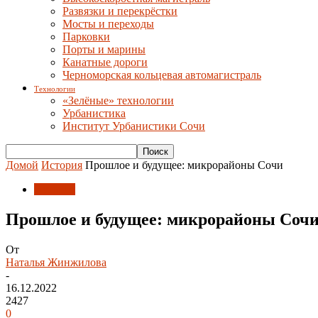
Развязки и перекрёстки
Мосты и переходы
Парковки
Порты и марины
Канатные дороги
Черноморская кольцевая автомагистраль
Технологии
«Зелёные» технологии
Урбанистика
Институт Урбанистики Сочи
Домой
История
Прошлое и будущее: микрорайоны Сочи
История
Прошлое и будущее: микрорайоны Соч
От
Наталья Жинжилова
-
16.12.2022
2427
0