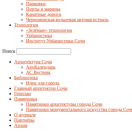
Парковки
Порты и марины
Канатные дороги
Черноморская кольцевая автомагистраль
Технологии
«Зелёные» технологии
Урбанистика
Институт Урбанистики Сочи
Поиск
Архитектура Сочи
АрхКалендарь
АС.Вестник
Библиотека
Идеи для города
Главный архитектор Сочи
Генплан
Памятники
Памятники архитектуры города Сочи
Памятники монументального искусства города Соч
О журнале
Партнёры
Архив