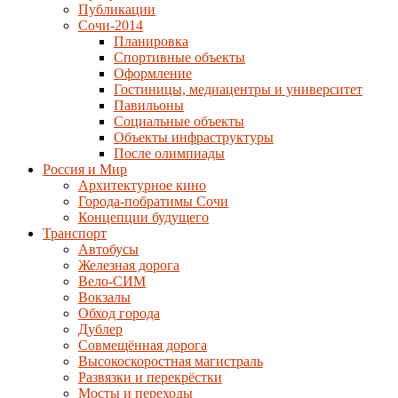
Публикации
Сочи-2014
Планировка
Спортивные объекты
Оформление
Гостиницы, медиацентры и университет
Павильоны
Социальные объекты
Объекты инфраструктуры
После олимпиады
Россия и Мир
Архитектурное кино
Города-побратимы Сочи
Концепции будущего
Транспорт
Автобусы
Железная дорога
Вело-СИМ
Вокзалы
Обход города
Дублер
Совмещённая дорога
Высокоскоростная магистраль
Развязки и перекрёстки
Мосты и переходы