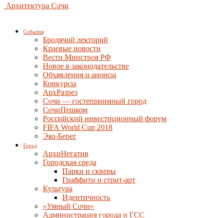
Архитектура Сочи
События
Бродячий лекторий
Краевые новости
Вести Минстроя РФ
Новое в законодательстве
Объявления и анонсы
Конкурсы
АрхРазрез
Сочи — гостеприимный город
СочиПешком
Российский инвестиционный форум
FIFA World Cup 2018
Эко-Берег
Город
АрхиНегатив
Городская среда
Парки и скверы
Граффити и стрит-арт
Культура
Идентичность
«Умный Сочи»
Администрация города и ГСС