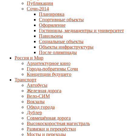
Публикации
Сочи-2014
Планировка
Спортивные объекты
Оформление
Гостиницы, медиацентры и университет
Павильоны
Социальные объекты
Объекты инфраструктуры
После олимпиады
Россия и Мир
Архитектурное кино
Города-побратимы Сочи
Концепции будущего
Транспорт
Автобусы
Железная дорога
Вело-СИМ
Вокзалы
Обход города
Дублер
Совмещённая дорога
Высокоскоростная магистраль
Развязки и перекрёстки
Мосты и переходы