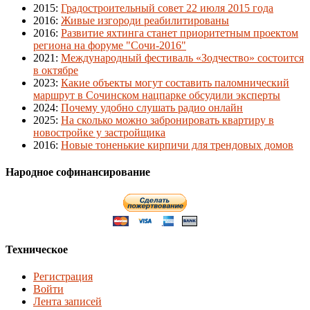
2015
:
Градостроительный совет 22 июля 2015 года
2016
:
Живые изгороди реабилитированы
2016
:
Развитие яхтинга станет приоритетным проектом
региона на форуме "Сочи-2016"
2021
:
Международный фестиваль «Зодчество» состоится
в октябре
2023
:
Какие объекты могут составить паломнический
маршрут в Сочинском нацпарке обсудили эксперты
2024
:
Почему удобно слушать радио онлайн
2025
:
На сколько можно забронировать квартиру в
новостройке у застройщика
2016
:
Новые тоненькие кирпичи для трендовых домов
Народное софинансирование
Техническое
Регистрация
Войти
Лента записей