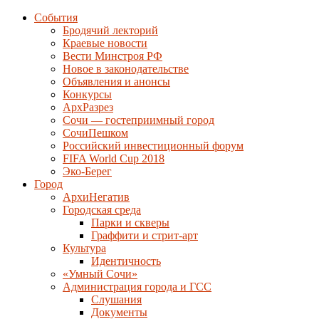
События
Бродячий лекторий
Краевые новости
Вести Минстроя РФ
Новое в законодательстве
Объявления и анонсы
Конкурсы
АрхРазрез
Сочи — гостеприимный город
СочиПешком
Российский инвестиционный форум
FIFA World Cup 2018
Эко-Берег
Город
АрхиНегатив
Городская среда
Парки и скверы
Граффити и стрит-арт
Культура
Идентичность
«Умный Сочи»
Администрация города и ГСС
Слушания
Документы