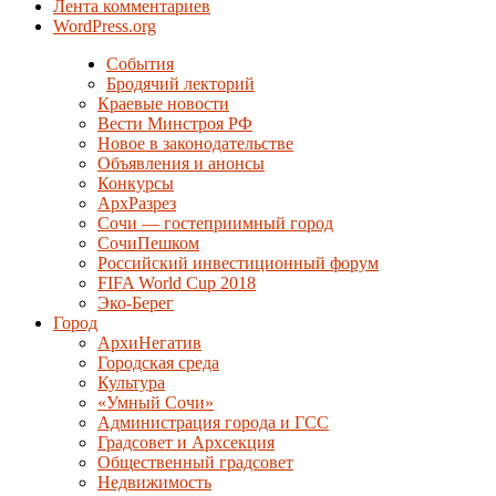
Лента комментариев
WordPress.org
События
Бродячий лекторий
Краевые новости
Вести Минстроя РФ
Новое в законодательстве
Объявления и анонсы
Конкурсы
АрхРазрез
Сочи — гостеприимный город
СочиПешком
Российский инвестиционный форум
FIFA World Cup 2018
Эко-Берег
Город
АрхиНегатив
Городская среда
Культура
«Умный Сочи»
Администрация города и ГСС
Градсовет и Архсекция
Общественный градсовет
Недвижимость