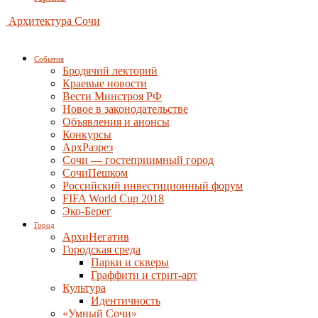
Архитектура Сочи
События
Бродячий лекторий
Краевые новости
Вести Минстроя РФ
Новое в законодательстве
Объявления и анонсы
Конкурсы
АрхРазрез
Сочи — гостеприимный город
СочиПешком
Российский инвестиционный форум
FIFA World Cup 2018
Эко-Берег
Город
АрхиНегатив
Городская среда
Парки и скверы
Граффити и стрит-арт
Культура
Идентичность
«Умный Сочи»