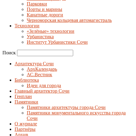
Парковки
Порты и марины
Канатные дороги
Черноморская кольцевая автомагистраль
Технологии
«Зелёные» технологии
Урбанистика
Институт Урбанистики Сочи
Поиск
Архитектура Сочи
АрхКалендарь
АС.Вестник
Библиотека
Идеи для города
Главный архитектор Сочи
Генплан
Памятники
Памятники архитектуры города Сочи
Памятники монументального искусства города
Сочи
О журнале
Партнёры
Архив