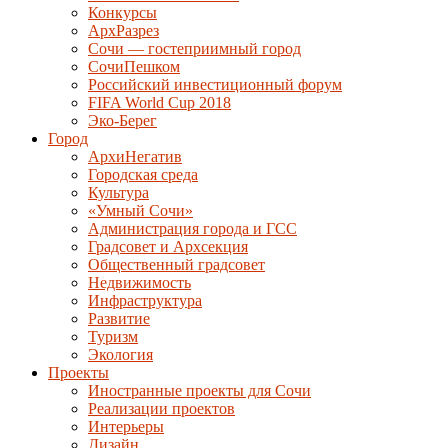
Конкурсы
АрхРазрез
Сочи — гостеприимный город
СочиПешком
Российский инвестиционный форум
FIFA World Cup 2018
Эко-Берег
Город
АрхиНегатив
Городская среда
Культура
«Умный Сочи»
Администрация города и ГСС
Градсовет и Архсекция
Общественный градсовет
Недвижимость
Инфраструктура
Развитие
Туризм
Экология
Проекты
Иностранные проекты для Сочи
Реализации проектов
Интерьеры
Дизайн