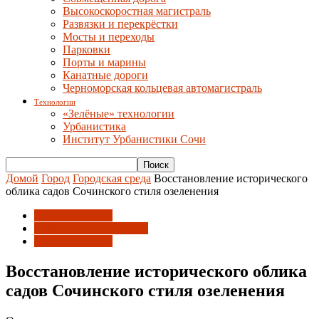
Высокоскоростная магистраль
Развязки и перекрёстки
Мосты и переходы
Парковки
Порты и марины
Канатные дороги
Черноморская кольцевая автомагистраль
Технологии
«Зелёные» технологии
Урбанистика
Институт Урбанистики Сочи
Домой
Город
Городская среда
Восстановление исторического
облика садов Сочинского стиля озеленения
Городская среда
Градсовет и Архсекция
Парки и скверы
Восстановление исторического облика
садов Сочинского стиля озеленения