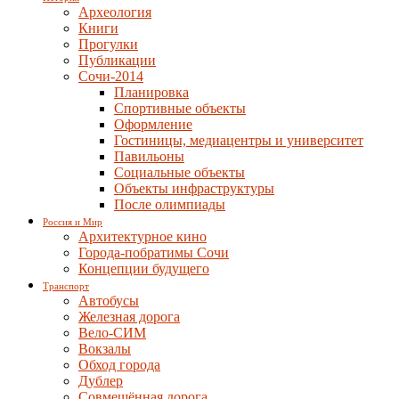
Археология
Книги
Прогулки
Публикации
Сочи-2014
Планировка
Спортивные объекты
Оформление
Гостиницы, медиацентры и университет
Павильоны
Социальные объекты
Объекты инфраструктуры
После олимпиады
Россия и Мир
Архитектурное кино
Города-побратимы Сочи
Концепции будущего
Транспорт
Автобусы
Железная дорога
Вело-СИМ
Вокзалы
Обход города
Дублер
Совмещённая дорога