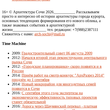
16+ © Архитектура Сочи 2026___________ Рассказываем
просто и интересно об истории архитектуры города курорта,
основных тенденциях формирования его нового облика, а
также знаковых событиях в архитектурной
жизни_________________ тел. редакции: +7(988)2387111
Свяжитесь с нами:
arch-sochi@mail.ru
Time Machine
2009
:
Градостроительный совет 06 августа 2009
2012
:
Начался второй этап реконструкции центрального
рынка Сочи
2012
:
«Городские планировщики» скоро появятся и в
России
2014
:
Приём работ на смотр-конкурс "АрхРазрез 2014"
продлён до 1 сентября
2014
:
Новый микрорайон для многодетных семей
появится в Сочи
2016
:
С сентября этого года экспертиза на
экономическую эффективность типовых проектов
станет обязательной
2016
:
Дорога через Шаумянский перевал - платная