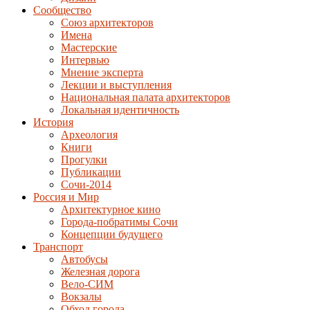
Сообщество
Союз архитекторов
Имена
Мастерские
Интервью
Мнение эксперта
Лекции и выступления
Национальная палата архитекторов
Локальная идентичность
История
Археология
Книги
Прогулки
Публикации
Сочи-2014
Россия и Мир
Архитектурное кино
Города-побратимы Сочи
Концепции будущего
Транспорт
Автобусы
Железная дорога
Вело-СИМ
Вокзалы
Обход города