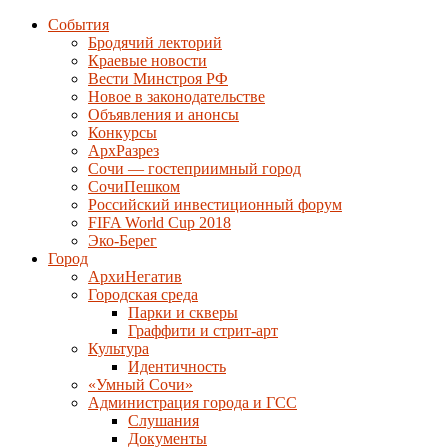
События
Бродячий лекторий
Краевые новости
Вести Минстроя РФ
Новое в законодательстве
Объявления и анонсы
Конкурсы
АрхРазрез
Сочи — гостеприимный город
СочиПешком
Российский инвестиционный форум
FIFA World Cup 2018
Эко-Берег
Город
АрхиНегатив
Городская среда
Парки и скверы
Граффити и стрит-арт
Культура
Идентичность
«Умный Сочи»
Администрация города и ГСС
Слушания
Документы