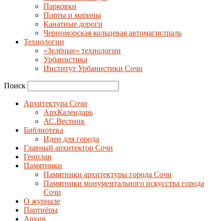
Парковки
Порты и марины
Канатные дороги
Черноморская кольцевая автомагистраль
Технологии
«Зелёные» технологии
Урбанистика
Институт Урбанистики Сочи
Поиск
Архитектура Сочи
АрхКалендарь
АС.Вестник
Библиотека
Идеи для города
Главный архитектор Сочи
Генплан
Памятники
Памятники архитектуры города Сочи
Памятники монументального искусства города
Сочи
О журнале
Партнёры
Архив