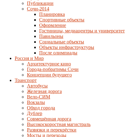
Публикации
Сочи-2014
Планировка
Спортивные объекты
Оформление
Гостиницы, медиацентры и университет
Павильоны
Социальные объекты
Объекты инфраструктуры
После олимпиады
Россия и Мир
Архитектурное кино
Города-побратимы Сочи
Концепции будущего
Транспорт
Автобусы
Железная дорога
Вело-СИМ
Вокзалы
Обход города
Дублер
Совмещённая дорога
Высокоскоростная магистраль
Развязки и перекрёстки
Мосты и переходы