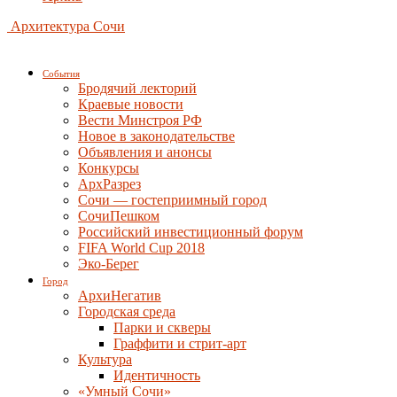
Архитектура Сочи
События
Бродячий лекторий
Краевые новости
Вести Минстроя РФ
Новое в законодательстве
Объявления и анонсы
Конкурсы
АрхРазрез
Сочи — гостеприимный город
СочиПешком
Российский инвестиционный форум
FIFA World Cup 2018
Эко-Берег
Город
АрхиНегатив
Городская среда
Парки и скверы
Граффити и стрит-арт
Культура
Идентичность
«Умный Сочи»