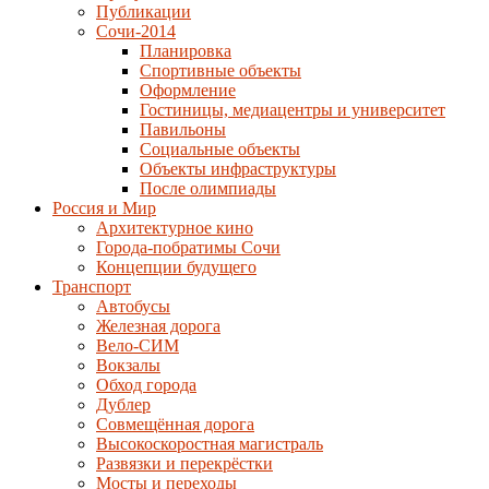
Публикации
Сочи-2014
Планировка
Спортивные объекты
Оформление
Гостиницы, медиацентры и университет
Павильоны
Социальные объекты
Объекты инфраструктуры
После олимпиады
Россия и Мир
Архитектурное кино
Города-побратимы Сочи
Концепции будущего
Транспорт
Автобусы
Железная дорога
Вело-СИМ
Вокзалы
Обход города
Дублер
Совмещённая дорога
Высокоскоростная магистраль
Развязки и перекрёстки
Мосты и переходы