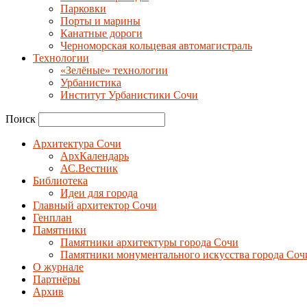
Парковки
Порты и марины
Канатные дороги
Черноморская кольцевая автомагистраль
Технологии
«Зелёные» технологии
Урбанистика
Институт Урбанистики Сочи
Поиск
Архитектура Сочи
АрхКалендарь
АС.Вестник
Библиотека
Идеи для города
Главный архитектор Сочи
Генплан
Памятники
Памятники архитектуры города Сочи
Памятники монументального искусства города Соч
О журнале
Партнёры
Архив