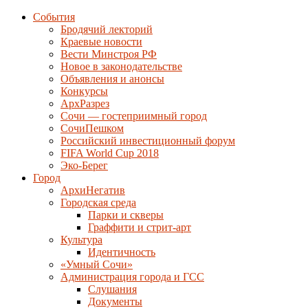
События
Бродячий лекторий
Краевые новости
Вести Минстроя РФ
Новое в законодательстве
Объявления и анонсы
Конкурсы
АрхРазрез
Сочи — гостеприимный город
СочиПешком
Российский инвестиционный форум
FIFA World Cup 2018
Эко-Берег
Город
АрхиНегатив
Городская среда
Парки и скверы
Граффити и стрит-арт
Культура
Идентичность
«Умный Сочи»
Администрация города и ГСС
Слушания
Документы