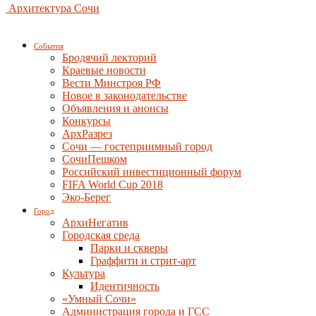
Архитектура Сочи
События
Бродячий лекторий
Краевые новости
Вести Минстроя РФ
Новое в законодательстве
Объявления и анонсы
Конкурсы
АрхРазрез
Сочи — гостеприимный город
СочиПешком
Российский инвестиционный форум
FIFA World Cup 2018
Эко-Берег
Город
АрхиНегатив
Городская среда
Парки и скверы
Граффити и стрит-арт
Культура
Идентичность
«Умный Сочи»
Администрация города и ГСС