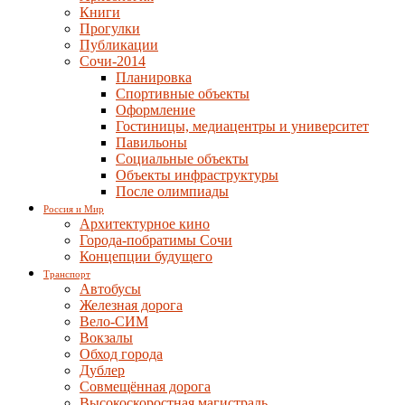
Книги
Прогулки
Публикации
Сочи-2014
Планировка
Спортивные объекты
Оформление
Гостиницы, медиацентры и университет
Павильоны
Социальные объекты
Объекты инфраструктуры
После олимпиады
Россия и Мир
Архитектурное кино
Города-побратимы Сочи
Концепции будущего
Транспорт
Автобусы
Железная дорога
Вело-СИМ
Вокзалы
Обход города
Дублер
Совмещённая дорога
Высокоскоростная магистраль