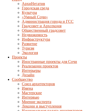
АрхиНегатив
Городская среда
Культура
«Умный Сочи»
Администрация города и ГСС
Градсовет и Архсекция
Общественный градсовет
Недвижимость
Инфраструктура
Развитие
Туризм
Экология
Проекты
Иностранные проекты для Сочи
Реализации проектов
Интерьеры
Дизайн
Сообщество
Союз архитекторов
Имена
Мастерские
Интервью
Мнение эксперта
Лекции и выступления
Национальная палата архитекторов