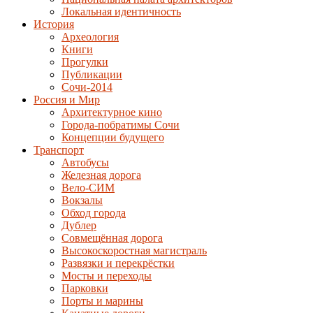
Локальная идентичность
История
Археология
Книги
Прогулки
Публикации
Сочи-2014
Россия и Мир
Архитектурное кино
Города-побратимы Сочи
Концепции будущего
Транспорт
Автобусы
Железная дорога
Вело-СИМ
Вокзалы
Обход города
Дублер
Совмещённая дорога
Высокоскоростная магистраль
Развязки и перекрёстки
Мосты и переходы
Парковки
Порты и марины