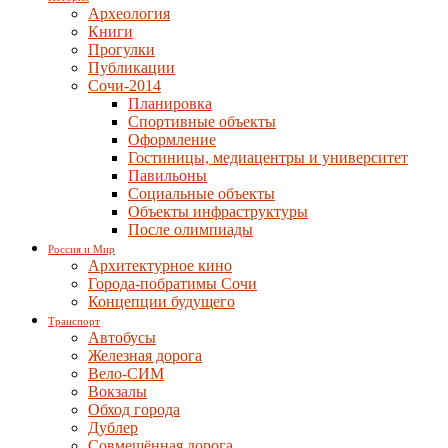
Археология
Книги
Прогулки
Публикации
Сочи-2014
Планировка
Спортивные объекты
Оформление
Гостиницы, медиацентры и университет
Павильоны
Социальные объекты
Объекты инфраструктуры
После олимпиады
Россия и Мир
Архитектурное кино
Города-побратимы Сочи
Концепции будущего
Транспорт
Автобусы
Железная дорога
Вело-СИМ
Вокзалы
Обход города
Дублер
Совмещённая дорога