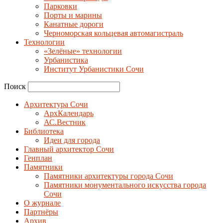
Парковки
Порты и марины
Канатные дороги
Черноморская кольцевая автомагистраль
Технологии
«Зелёные» технологии
Урбанистика
Институт Урбанистики Сочи
Поиск
Архитектура Сочи
АрхКалендарь
АС.Вестник
Библиотека
Идеи для города
Главный архитектор Сочи
Генплан
Памятники
Памятники архитектуры города Сочи
Памятники монументального искусства города
Сочи
О журнале
Партнёры
Архив