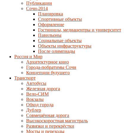
Публикации
Сочи-2014
Планировка
Спортивные объекты
Оформление
Гостиницы, медиацентры и университет
Павильоны
Социальные объекты
Объекты инфраструктуры
После олимпиады
Россия и Мир
Архитектурное кино
Города-побратимы Сочи
Концепции будущего
Транспорт
Автобусы
Железная дорога
Вело-СИМ
Вокзалы
Обход города
Дублер
Совмещённая дорога
Высокоскоростная магистраль
Развязки и перекрёстки
Мосты и переходы