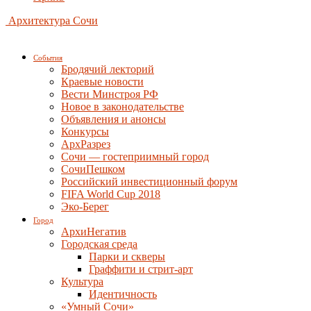
Архитектура Сочи
События
Бродячий лекторий
Краевые новости
Вести Минстроя РФ
Новое в законодательстве
Объявления и анонсы
Конкурсы
АрхРазрез
Сочи — гостеприимный город
СочиПешком
Российский инвестиционный форум
FIFA World Cup 2018
Эко-Берег
Город
АрхиНегатив
Городская среда
Парки и скверы
Граффити и стрит-арт
Культура
Идентичность
«Умный Сочи»