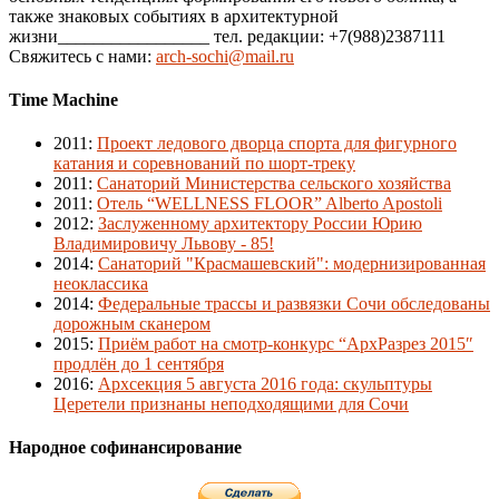
также знаковых событиях в архитектурной
жизни_________________ тел. редакции: +7(988)2387111
Свяжитесь с нами:
arch-sochi@mail.ru
Time Machine
2011
:
Проект ледового дворца спорта для фигурного
катания и соревнований по шорт-треку
2011
:
Санаторий Министерства сельского хозяйства
2011
:
Отель “WELLNESS FLOOR” Alberto Apostoli
2012
:
Заслуженному архитектору России Юрию
Владимировичу Львову - 85!
2014
:
Санаторий "Красмашевский": модернизированная
неоклассика
2014
:
Федеральные трассы и развязки Сочи обследованы
дорожным сканером
2015
:
Приём работ на смотр-конкурс “АрхРазрез 2015″
продлён до 1 сентября
2016
:
Архсекция 5 августа 2016 года: скульптуры
Церетели признаны неподходящими для Сочи
Народное софинансирование