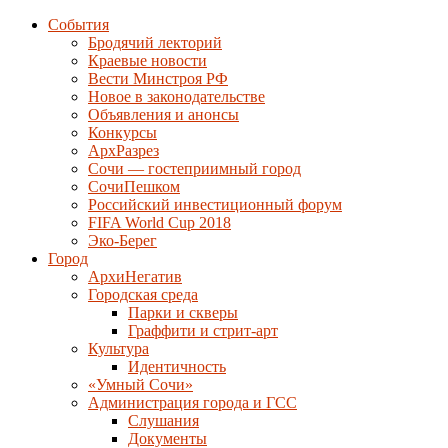
События
Бродячий лекторий
Краевые новости
Вести Минстроя РФ
Новое в законодательстве
Объявления и анонсы
Конкурсы
АрхРазрез
Сочи — гостеприимный город
СочиПешком
Российский инвестиционный форум
FIFA World Cup 2018
Эко-Берег
Город
АрхиНегатив
Городская среда
Парки и скверы
Граффити и стрит-арт
Культура
Идентичность
«Умный Сочи»
Администрация города и ГСС
Слушания
Документы