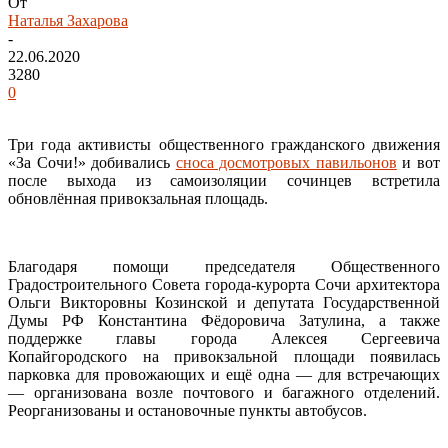
От
Наталья Захарова
-
22.06.2020
3280
0
Три года активисты общественного гражданского движения
«За Сочи!» добивались
сноса досмотровых павильонов
и вот
после выхода из самоизоляции сочинцев встретила
обновлённая привокзальная площадь.
Благодаря помощи председателя Общественного
Градостроительного Совета города-курорта Сочи архитектора
Ольги Викторовны Козинской и депутата Государственной
Думы РФ Константина Фёдоровича Затулина, а также
поддержке главы города Алексея Сергеевича
Копайгородского на привокзальной площади появилась
парковка для провожающих и ещё одна — для встречающих
— организована возле почтового и багажного отделений.
Реорганизованы и остановочные пункты автобусов.