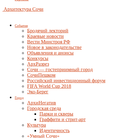
Архитектура Сочи
События
Бродячий лекторий
Краевые новости
Вести Минстроя РФ
Новое в законодательстве
Объявления и анонсы
Конкурсы
АрхРазрез
Сочи — гостеприимный город
СочиПешком
Российский инвестиционный форум
FIFA World Cup 2018
Эко-Берег
Город
АрхиНегатив
Городская среда
Парки и скверы
Граффити и стрит-арт
Культура
Идентичность
«Умный Сочи»