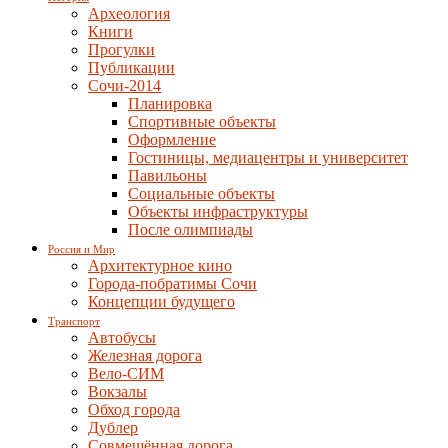
Археология
Книги
Прогулки
Публикации
Сочи-2014
Планировка
Спортивные объекты
Оформление
Гостиницы, медиацентры и университет
Павильоны
Социальные объекты
Объекты инфраструктуры
После олимпиады
Россия и Мир
Архитектурное кино
Города-побратимы Сочи
Концепции будущего
Транспорт
Автобусы
Железная дорога
Вело-СИМ
Вокзалы
Обход города
Дублер
Совмещённая дорога