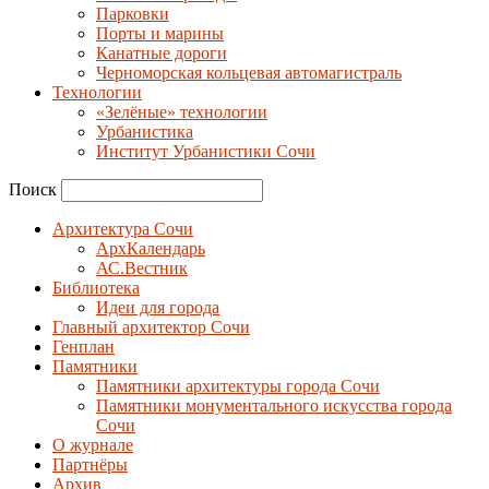
Парковки
Порты и марины
Канатные дороги
Черноморская кольцевая автомагистраль
Технологии
«Зелёные» технологии
Урбанистика
Институт Урбанистики Сочи
Поиск
Архитектура Сочи
АрхКалендарь
АС.Вестник
Библиотека
Идеи для города
Главный архитектор Сочи
Генплан
Памятники
Памятники архитектуры города Сочи
Памятники монументального искусства города
Сочи
О журнале
Партнёры
Архив