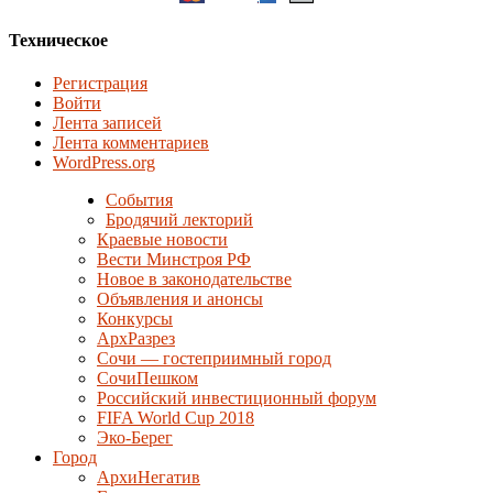
Техническое
Регистрация
Войти
Лента записей
Лента комментариев
WordPress.org
События
Бродячий лекторий
Краевые новости
Вести Минстроя РФ
Новое в законодательстве
Объявления и анонсы
Конкурсы
АрхРазрез
Сочи — гостеприимный город
СочиПешком
Российский инвестиционный форум
FIFA World Cup 2018
Эко-Берег
Город
АрхиНегатив