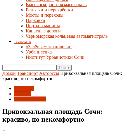
Высокоскоростная магистраль
Развязки и перекрёстки
Мосты и переходы
Парковки
Порты и марины
Канатные дороги
Черноморская кольцевая автомагистраль
Технологии
«Зелёные» технологии
Урбанистика
Институт Урбанистики Сочи
Домой
Транспорт
Автобусы
Привокзальная площадь Сочи:
красиво, но некомфортно
Автобусы
Вокзалы
Городская среда
Привокзальная площадь Сочи:
красиво, но некомфортно