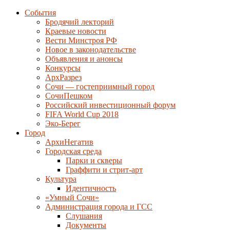
События
Бродячий лекторий
Краевые новости
Вести Минстроя РФ
Новое в законодательстве
Объявления и анонсы
Конкурсы
АрхРазрез
Сочи — гостеприимный город
СочиПешком
Российский инвестиционный форум
FIFA World Cup 2018
Эко-Берег
Город
АрхиНегатив
Городская среда
Парки и скверы
Граффити и стрит-арт
Культура
Идентичность
«Умный Сочи»
Администрация города и ГСС
Слушания
Документы