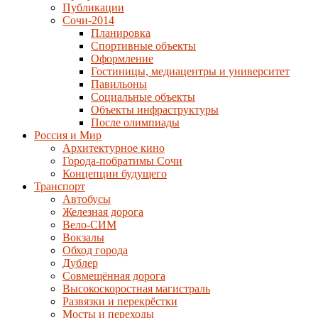
Публикации
Сочи-2014
Планировка
Спортивные объекты
Оформление
Гостиницы, медиацентры и университет
Павильоны
Социальные объекты
Объекты инфраструктуры
После олимпиады
Россия и Мир
Архитектурное кино
Города-побратимы Сочи
Концепции будущего
Транспорт
Автобусы
Железная дорога
Вело-СИМ
Вокзалы
Обход города
Дублер
Совмещённая дорога
Высокоскоростная магистраль
Развязки и перекрёстки
Мосты и переходы