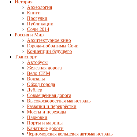
История
Археология
Книги
Прогулки
Публикации
Сочи-2014
Россия и Мир
Архитектурное кино
Города-побратимы Сочи
Концепции будущего
Транспорт
Автобусы
Железная дорога
Вело-СИМ
Вокзалы
Обход города
Дублер
Совмещённая дорога
Высокоскоростная магистраль
Развязки и перекрёстки
Мосты и переходы
Парковки
Порты и марины
Канатные дороги
Черноморская кольцевая автомагистраль