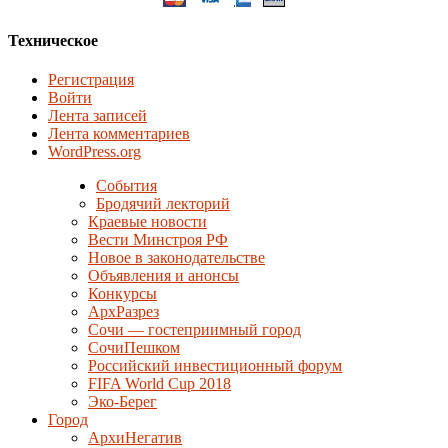
Техническое
Регистрация
Войти
Лента записей
Лента комментариев
WordPress.org
События
Бродячий лекторий
Краевые новости
Вести Минстроя РФ
Новое в законодательстве
Объявления и анонсы
Конкурсы
АрхРазрез
Сочи — гостеприимный город
СочиПешком
Российский инвестиционный форум
FIFA World Cup 2018
Эко-Берег
Город
АрхиНегатив