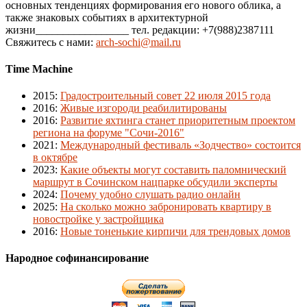
основных тенденциях формирования его нового облика, а
также знаковых событиях в архитектурной
жизни_________________ тел. редакции: +7(988)2387111
Свяжитесь с нами:
arch-sochi@mail.ru
Time Machine
2015
:
Градостроительный совет 22 июля 2015 года
2016
:
Живые изгороди реабилитированы
2016
:
Развитие яхтинга станет приоритетным проектом
региона на форуме "Сочи-2016"
2021
:
Международный фестиваль «Зодчество» состоится
в октябре
2023
:
Какие объекты могут составить паломнический
маршрут в Сочинском нацпарке обсудили эксперты
2024
:
Почему удобно слушать радио онлайн
2025
:
На сколько можно забронировать квартиру в
новостройке у застройщика
2016
:
Новые тоненькие кирпичи для трендовых домов
Народное софинансирование