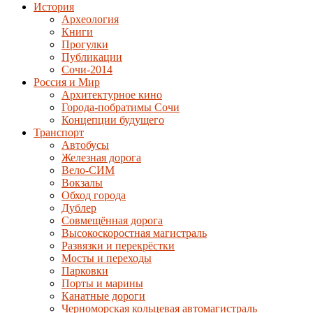
История
Археология
Книги
Прогулки
Публикации
Сочи-2014
Россия и Мир
Архитектурное кино
Города-побратимы Сочи
Концепции будущего
Транспорт
Автобусы
Железная дорога
Вело-СИМ
Вокзалы
Обход города
Дублер
Совмещённая дорога
Высокоскоростная магистраль
Развязки и перекрёстки
Мосты и переходы
Парковки
Порты и марины
Канатные дороги
Черноморская кольцевая автомагистраль