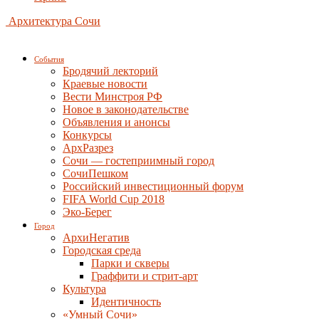
Архитектура Сочи
События
Бродячий лекторий
Краевые новости
Вести Минстроя РФ
Новое в законодательстве
Объявления и анонсы
Конкурсы
АрхРазрез
Сочи — гостеприимный город
СочиПешком
Российский инвестиционный форум
FIFA World Cup 2018
Эко-Берег
Город
АрхиНегатив
Городская среда
Парки и скверы
Граффити и стрит-арт
Культура
Идентичность
«Умный Сочи»