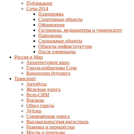
Публикации
Сочи-2014
Планировка
Спортивные объекты
Оформление
Гостиницы, медиацентры и университет
Павильоны
Социальные объекты
Объекты инфраструктуры
После олимпиады
Россия и Мир
Архитектурное кино
Города-побратимы Сочи
Концепции будущего
Транспорт
Автобусы
Железная дорога
Вело-СИМ
Вокзалы
Обход города
Дублер
Совмещённая дорога
Высокоскоростная магистраль
Развязки и перекрёстки
Мосты и переходы