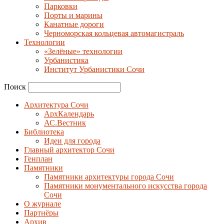
Парковки
Порты и марины
Канатные дороги
Черноморская кольцевая автомагистраль
Технологии
«Зелёные» технологии
Урбанистика
Институт Урбанистики Сочи
Поиск
Архитектура Сочи
АрхКалендарь
АС.Вестник
Библиотека
Идеи для города
Главный архитектор Сочи
Генплан
Памятники
Памятники архитектуры города Сочи
Памятники монументального искусства города
Сочи
О журнале
Партнёры
Архив