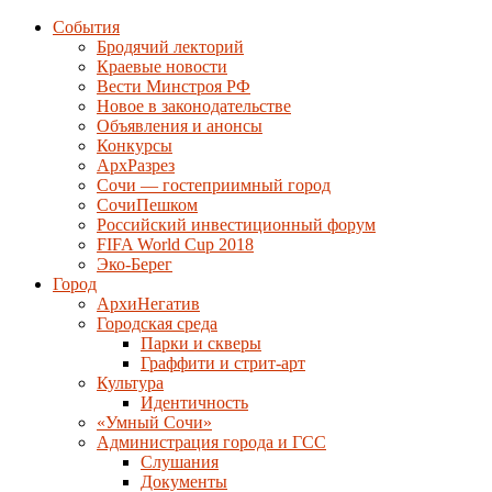
События
Бродячий лекторий
Краевые новости
Вести Минстроя РФ
Новое в законодательстве
Объявления и анонсы
Конкурсы
АрхРазрез
Сочи — гостеприимный город
СочиПешком
Российский инвестиционный форум
FIFA World Cup 2018
Эко-Берег
Город
АрхиНегатив
Городская среда
Парки и скверы
Граффити и стрит-арт
Культура
Идентичность
«Умный Сочи»
Администрация города и ГСС
Слушания
Документы