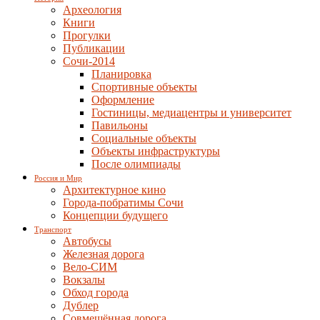
Археология
Книги
Прогулки
Публикации
Сочи-2014
Планировка
Спортивные объекты
Оформление
Гостиницы, медиацентры и университет
Павильоны
Социальные объекты
Объекты инфраструктуры
После олимпиады
Россия и Мир
Архитектурное кино
Города-побратимы Сочи
Концепции будущего
Транспорт
Автобусы
Железная дорога
Вело-СИМ
Вокзалы
Обход города
Дублер
Совмещённая дорога