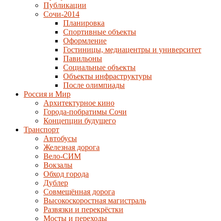
Публикации
Сочи-2014
Планировка
Спортивные объекты
Оформление
Гостиницы, медиацентры и университет
Павильоны
Социальные объекты
Объекты инфраструктуры
После олимпиады
Россия и Мир
Архитектурное кино
Города-побратимы Сочи
Концепции будущего
Транспорт
Автобусы
Железная дорога
Вело-СИМ
Вокзалы
Обход города
Дублер
Совмещённая дорога
Высокоскоростная магистраль
Развязки и перекрёстки
Мосты и переходы