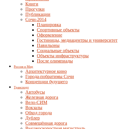
Книги
Прогулки
Публикации
Сочи-2014
Планировка
Спортивные объекты
Оформление
Гостиницы, медиацентры и университет
Павильоны
Социальные объекты
Объекты инфраструктуры
После олимпиады
Россия и Мир
Архитектурное кино
Города-побратимы Сочи
Концепции будущего
Транспорт
Автобусы
Железная дорога
Вело-СИМ
Вокзалы
Обход города
Дублер
Совмещённая дорога
Высокоскоростная магистраль