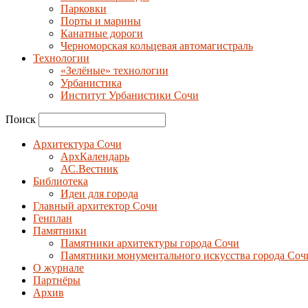
Парковки
Порты и марины
Канатные дороги
Черноморская кольцевая автомагистраль
Технологии
«Зелёные» технологии
Урбанистика
Институт Урбанистики Сочи
Поиск
Архитектура Сочи
АрхКалендарь
АС.Вестник
Библиотека
Идеи для города
Главный архитектор Сочи
Генплан
Памятники
Памятники архитектуры города Сочи
Памятники монументального искусства города Соч
О журнале
Партнёры
Архив