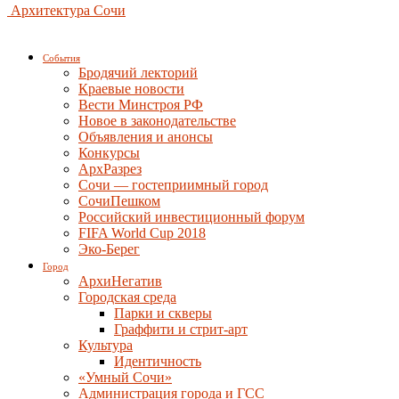
Архитектура Сочи
События
Бродячий лекторий
Краевые новости
Вести Минстроя РФ
Новое в законодательстве
Объявления и анонсы
Конкурсы
АрхРазрез
Сочи — гостеприимный город
СочиПешком
Российский инвестиционный форум
FIFA World Cup 2018
Эко-Берег
Город
АрхиНегатив
Городская среда
Парки и скверы
Граффити и стрит-арт
Культура
Идентичность
«Умный Сочи»
Администрация города и ГСС