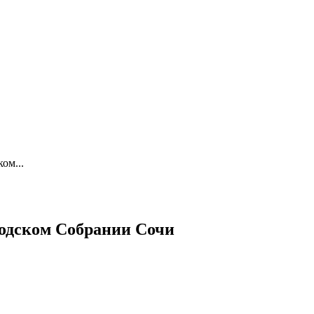
ом...
родском Собрании Сочи