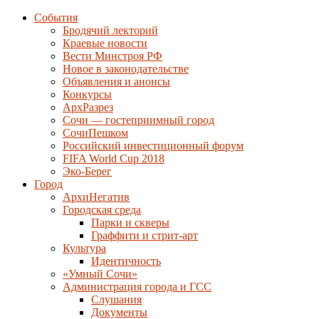
События
Бродячий лекторий
Краевые новости
Вести Минстроя РФ
Новое в законодательстве
Объявления и анонсы
Конкурсы
АрхРазрез
Сочи — гостеприимный город
СочиПешком
Российский инвестиционный форум
FIFA World Cup 2018
Эко-Берег
Город
АрхиНегатив
Городская среда
Парки и скверы
Граффити и стрит-арт
Культура
Идентичность
«Умный Сочи»
Администрация города и ГСС
Слушания
Документы