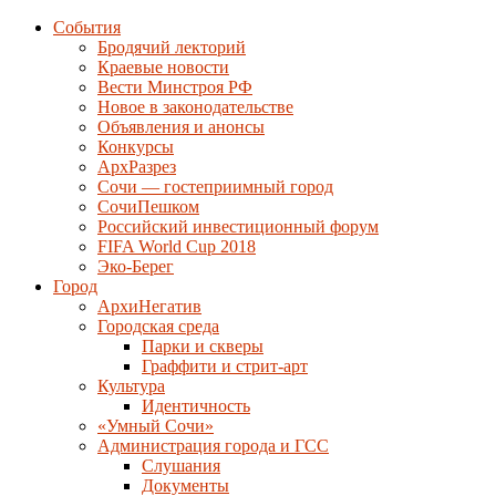
События
Бродячий лекторий
Краевые новости
Вести Минстроя РФ
Новое в законодательстве
Объявления и анонсы
Конкурсы
АрхРазрез
Сочи — гостеприимный город
СочиПешком
Российский инвестиционный форум
FIFA World Cup 2018
Эко-Берег
Город
АрхиНегатив
Городская среда
Парки и скверы
Граффити и стрит-арт
Культура
Идентичность
«Умный Сочи»
Администрация города и ГСС
Слушания
Документы