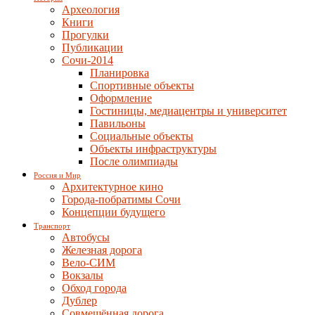
Археология
Книги
Прогулки
Публикации
Сочи-2014
Планировка
Спортивные объекты
Оформление
Гостиницы, медиацентры и университет
Павильоны
Социальные объекты
Объекты инфраструктуры
После олимпиады
Россия и Мир
Архитектурное кино
Города-побратимы Сочи
Концепции будущего
Транспорт
Автобусы
Железная дорога
Вело-СИМ
Вокзалы
Обход города
Дублер
Совмещённая дорога