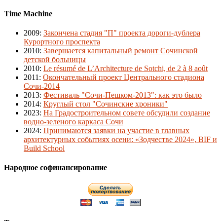
Time Machine
2009
:
Закончена стадия "П" проекта дороги-дублера
Курортного проспекта
2010
:
Завершается капитальный ремонт Сочинской
детской больницы
2010
:
Le résumé de L’Architecture de Sotchi, de 2 à 8 août
2011
:
Окончательный проект Центрального стадиона
Сочи-2014
2013
:
Фестиваль "Сочи-Пешком-2013": как это было
2014
:
Круглый стол "Сочинские хроники"
2023
:
На Градостроительном совете обсудили создание
водно-зеленого каркаса Сочи
2024
:
Принимаются заявки на участие в главных
архитектурных событиях осени: «Зодчестве 2024», BIF и
Build School
Народное софинансирование