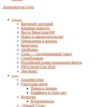
Архитектура Сочи
События
Бродячий лекторий
Краевые новости
Вести Минстроя РФ
Новое в законодательстве
Объявления и анонсы
Конкурсы
АрхРазрез
Сочи — гостеприимный город
СочиПешком
Российский инвестиционный форум
FIFA World Cup 2018
Эко-Берег
Город
АрхиНегатив
Городская среда
Парки и скверы
Граффити и стрит-арт
Культура
Идентичность
«Умный Сочи»