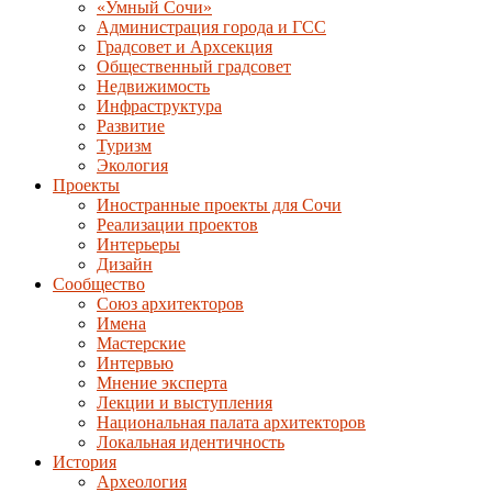
«Умный Сочи»
Администрация города и ГСС
Градсовет и Архсекция
Общественный градсовет
Недвижимость
Инфраструктура
Развитие
Туризм
Экология
Проекты
Иностранные проекты для Сочи
Реализации проектов
Интерьеры
Дизайн
Сообщество
Союз архитекторов
Имена
Мастерские
Интервью
Мнение эксперта
Лекции и выступления
Национальная палата архитекторов
Локальная идентичность
История
Археология