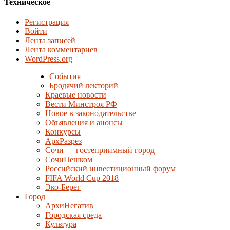
Техническое
Регистрация
Войти
Лента записей
Лента комментариев
WordPress.org
События
Бродячий лекторий
Краевые новости
Вести Минстроя РФ
Новое в законодательстве
Объявления и анонсы
Конкурсы
АрхРазрез
Сочи — гостеприимный город
СочиПешком
Российский инвестиционный форум
FIFA World Cup 2018
Эко-Берег
Город
АрхиНегатив
Городская среда
Культура