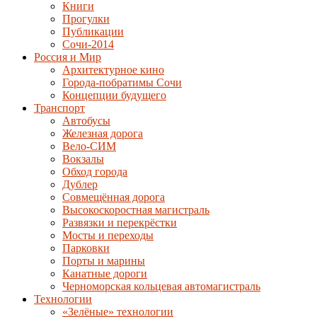
Книги
Прогулки
Публикации
Сочи-2014
Россия и Мир
Архитектурное кино
Города-побратимы Сочи
Концепции будущего
Транспорт
Автобусы
Железная дорога
Вело-СИМ
Вокзалы
Обход города
Дублер
Совмещённая дорога
Высокоскоростная магистраль
Развязки и перекрёстки
Мосты и переходы
Парковки
Порты и марины
Канатные дороги
Черноморская кольцевая автомагистраль
Технологии
«Зелёные» технологии