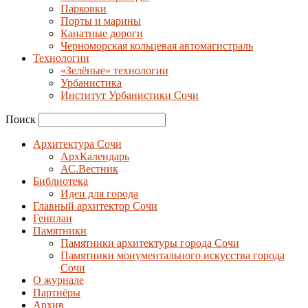
Парковки
Порты и марины
Канатные дороги
Черноморская кольцевая автомагистраль
Технологии
«Зелёные» технологии
Урбанистика
Институт Урбанистики Сочи
Поиск
Архитектура Сочи
АрхКалендарь
АС.Вестник
Библиотека
Идеи для города
Главный архитектор Сочи
Генплан
Памятники
Памятники архитектуры города Сочи
Памятники монументального искусства города
Сочи
О журнале
Партнёры
Архив