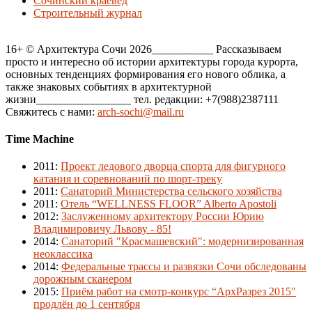
Сочинский краевед
Строительный журнал
16+ © Архитектура Сочи 2026___________ Рассказываем
просто и интересно об истории архитектуры города курорта,
основных тенденциях формирования его нового облика, а
также знаковых событиях в архитектурной
жизни_________________ тел. редакции: +7(988)2387111
Свяжитесь с нами:
arch-sochi@mail.ru
Time Machine
2011
:
Проект ледового дворца спорта для фигурного
катания и соревнований по шорт-треку
2011
:
Санаторий Министерства сельского хозяйства
2011
:
Отель “WELLNESS FLOOR” Alberto Apostoli
2012
:
Заслуженному архитектору России Юрию
Владимировичу Львову - 85!
2014
:
Санаторий "Красмашевский": модернизированная
неоклассика
2014
:
Федеральные трассы и развязки Сочи обследованы
дорожным сканером
2015
:
Приём работ на смотр-конкурс “АрхРазрез 2015″
продлён до 1 сентября