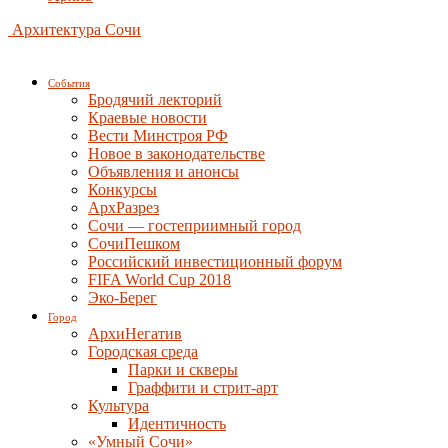
Архитектура Сочи
События
Бродячий лекторий
Краевые новости
Вести Минстроя РФ
Новое в законодательстве
Объявления и анонсы
Конкурсы
АрхРазрез
Сочи — гостеприимный город
СочиПешком
Российский инвестиционный форум
FIFA World Cup 2018
Эко-Берег
Город
АрхиНегатив
Городская среда
Парки и скверы
Граффити и стрит-арт
Культура
Идентичность
«Умный Сочи»