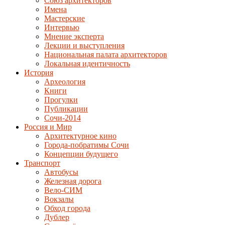
Союз архитекторов
Имена
Мастерские
Интервью
Мнение эксперта
Лекции и выступления
Национальная палата архитекторов
Локальная идентичность
История
Археология
Книги
Прогулки
Публикации
Сочи-2014
Россия и Мир
Архитектурное кино
Города-побратимы Сочи
Концепции будущего
Транспорт
Автобусы
Железная дорога
Вело-СИМ
Вокзалы
Обход города
Дублер