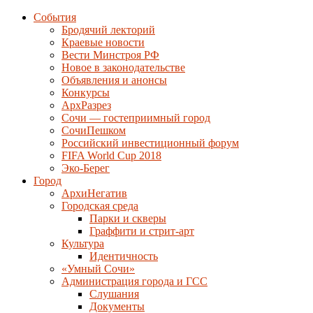
События
Бродячий лекторий
Краевые новости
Вести Минстроя РФ
Новое в законодательстве
Объявления и анонсы
Конкурсы
АрхРазрез
Сочи — гостеприимный город
СочиПешком
Российский инвестиционный форум
FIFA World Cup 2018
Эко-Берег
Город
АрхиНегатив
Городская среда
Парки и скверы
Граффити и стрит-арт
Культура
Идентичность
«Умный Сочи»
Администрация города и ГСС
Слушания
Документы