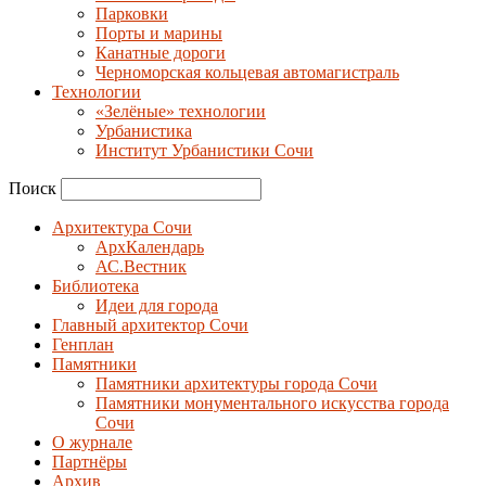
Парковки
Порты и марины
Канатные дороги
Черноморская кольцевая автомагистраль
Технологии
«Зелёные» технологии
Урбанистика
Институт Урбанистики Сочи
Поиск
Архитектура Сочи
АрхКалендарь
АС.Вестник
Библиотека
Идеи для города
Главный архитектор Сочи
Генплан
Памятники
Памятники архитектуры города Сочи
Памятники монументального искусства города
Сочи
О журнале
Партнёры
Архив