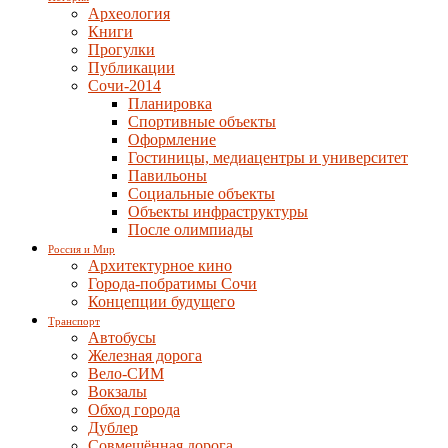
Археология
Книги
Прогулки
Публикации
Сочи-2014
Планировка
Спортивные объекты
Оформление
Гостиницы, медиацентры и университет
Павильоны
Социальные объекты
Объекты инфраструктуры
После олимпиады
Россия и Мир
Архитектурное кино
Города-побратимы Сочи
Концепции будущего
Транспорт
Автобусы
Железная дорога
Вело-СИМ
Вокзалы
Обход города
Дублер
Совмещённая дорога