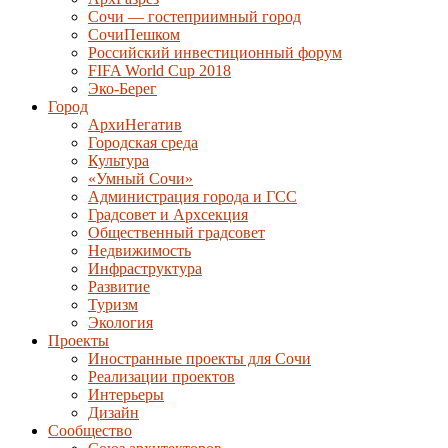
Сочи — гостеприимный город
СочиПешком
Российский инвестиционный форум
FIFA World Cup 2018
Эко-Берег
Город
АрхиНегатив
Городская среда
Культура
«Умный Сочи»
Администрация города и ГСС
Градсовет и Архсекция
Общественный градсовет
Недвижимость
Инфраструктура
Развитие
Туризм
Экология
Проекты
Иностранные проекты для Сочи
Реализации проектов
Интерьеры
Дизайн
Сообщество