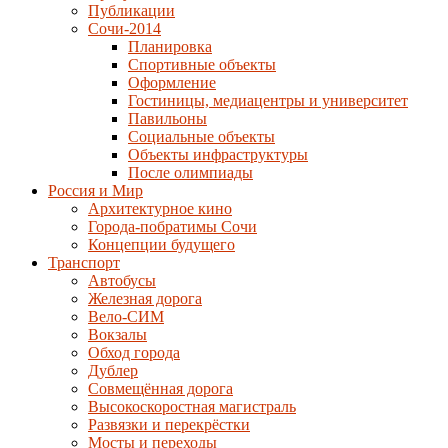
Публикации
Сочи-2014
Планировка
Спортивные объекты
Оформление
Гостиницы, медиацентры и университет
Павильоны
Социальные объекты
Объекты инфраструктуры
После олимпиады
Россия и Мир
Архитектурное кино
Города-побратимы Сочи
Концепции будущего
Транспорт
Автобусы
Железная дорога
Вело-СИМ
Вокзалы
Обход города
Дублер
Совмещённая дорога
Высокоскоростная магистраль
Развязки и перекрёстки
Мосты и переходы