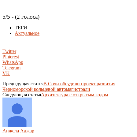
5/5 - (2 голоса)
ТЕГИ
Актуальное
Twitter
Pinterest
WhatsApp
Telegram
VK
Предыдущая статья
В Сочи обсудили проект развития
Черноморской кольцевой автомагистрали
Следующая статья
Архитектура с открытым кодом
Анжела Аджар