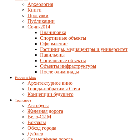
Археология
Книги
Прогулки
Публикации
Сочи-2014
Планировка
Спортивные объекты
Оформление
Гостиницы, медиацентры и университет
Павильоны
Социальные объекты
Объекты инфраструктуры
После олимпиады
Россия и Мир
Архитектурное кино
Города-побратимы Сочи
Концепции будущего
Транспорт
Автобусы
Железная дорога
Вело-СИМ
Вокзалы
Обход города
Дублер
Совмещённая дорога