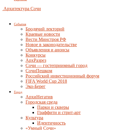
Архитектура Сочи
События
Бродячий лекторий
Краевые новости
Вести Минстроя РФ
Новое в законодательстве
Объявления и анонсы
Конкурсы
АрхРазрез
Сочи — гостеприимный город
СочиПешком
Российский инвестиционный форум
FIFA World Cup 2018
Эко-Берег
Город
АрхиНегатив
Городская среда
Парки и скверы
Граффити и стрит-арт
Культура
Идентичность
«Умный Сочи»