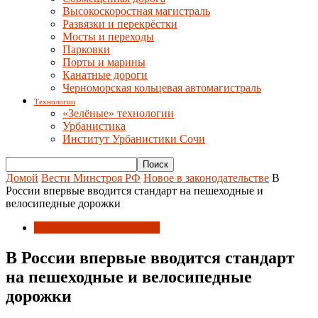
Высокоскоростная магистраль
Развязки и перекрёстки
Мосты и переходы
Парковки
Порты и марины
Канатные дороги
Черноморская кольцевая автомагистраль
Технологии
«Зелёные» технологии
Урбанистика
Институт Урбанистики Сочи
Домой
Вести Минстроя РФ
Новое в законодательстве
В
России впервые вводится стандарт на пешеходные и
велосипедные дорожки
Новое в законодательстве
В России впервые вводится стандарт
на пешеходные и велосипедные
дорожки