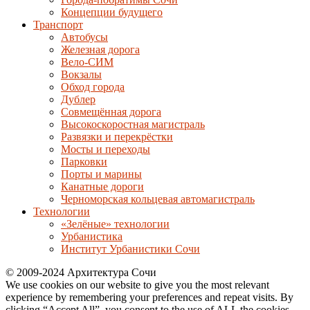
Концепции будущего
Транспорт
Автобусы
Железная дорога
Вело-СИМ
Вокзалы
Обход города
Дублер
Совмещённая дорога
Высокоскоростная магистраль
Развязки и перекрёстки
Мосты и переходы
Парковки
Порты и марины
Канатные дороги
Черноморская кольцевая автомагистраль
Технологии
«Зелёные» технологии
Урбанистика
Институт Урбанистики Сочи
© 2009-2024 Архитектура Сочи
We use cookies on our website to give you the most relevant
experience by remembering your preferences and repeat visits. By
clicking “Accept All”, you consent to the use of ALL the cookies.