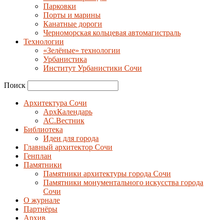
Парковки
Порты и марины
Канатные дороги
Черноморская кольцевая автомагистраль
Технологии
«Зелёные» технологии
Урбанистика
Институт Урбанистики Сочи
Поиск
Архитектура Сочи
АрхКалендарь
АС.Вестник
Библиотека
Идеи для города
Главный архитектор Сочи
Генплан
Памятники
Памятники архитектуры города Сочи
Памятники монументального искусства города
Сочи
О журнале
Партнёры
Архив