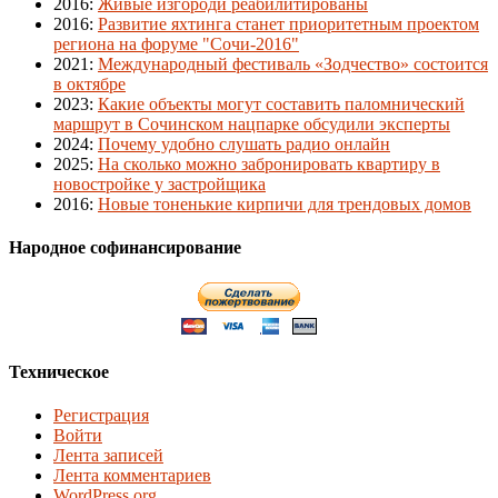
2016
:
Живые изгороди реабилитированы
2016
:
Развитие яхтинга станет приоритетным проектом
региона на форуме "Сочи-2016"
2021
:
Международный фестиваль «Зодчество» состоится
в октябре
2023
:
Какие объекты могут составить паломнический
маршрут в Сочинском нацпарке обсудили эксперты
2024
:
Почему удобно слушать радио онлайн
2025
:
На сколько можно забронировать квартиру в
новостройке у застройщика
2016
:
Новые тоненькие кирпичи для трендовых домов
Народное софинансирование
Техническое
Регистрация
Войти
Лента записей
Лента комментариев
WordPress.org