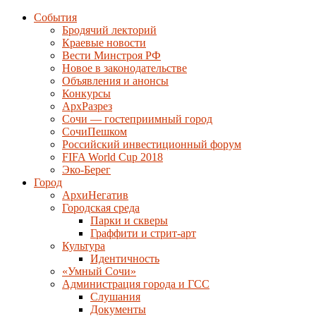
События
Бродячий лекторий
Краевые новости
Вести Минстроя РФ
Новое в законодательстве
Объявления и анонсы
Конкурсы
АрхРазрез
Сочи — гостеприимный город
СочиПешком
Российский инвестиционный форум
FIFA World Cup 2018
Эко-Берег
Город
АрхиНегатив
Городская среда
Парки и скверы
Граффити и стрит-арт
Культура
Идентичность
«Умный Сочи»
Администрация города и ГСС
Слушания
Документы