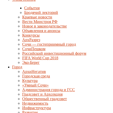
События
Бродячий лекторий
Краевые новости
Вести Минстроя РФ
Новое в законодательстве
Объявления и анонсы
Конкурсы
АрхРазрез
Сочи — гостеприимный город
СочиПешком
Российский инвестиционный форум
FIFA World Cup 2018
Эко-Берег
Город
АрхиНегатив
Городская среда
Культура
«Умный Сочи»
Администрация города и ГСС
Градсовет и Архсекция
Общественный градсовет
Недвижимость
Инфраструктура
Развитие