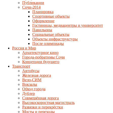
Публикации
Сочи-2014
Планировка
Спортивные объекты
Оформление
Гостиницы, медиацентры и университет
Павильоны
Социальные объекты
Объекты инфраструктуры
После олимпиады
Россия и Мир
Архитектурное кино
Города-побратимы Сочи
Концепции будущего
Транспорт
Автобусы
Железная дорога
Вело-СИМ
Вокзалы
Обход города
Дублер
Совмещённая дорога
Высокоскоростная магистраль
Развязки и перекрёстки
Мосты и переходы