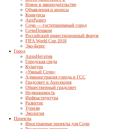
Новое в законодательстве
Объявления и анонсы
Конкурсы
АрхРазрез
Сочи — гостеприимный город
СочиПешком
Российский инвестиционный форум
FIFA World Cup 2018
Эко-Берег
Город
АрхиНегатив
Городская среда
Культура
«Умный Сочи»
Администрация города и ГСС
Градсовет и Архсекция
Общественный градсовет
Недвижимость
Инфраструктура
Развитие
Туризм
Экология
Проекты
Иностранные проекты для Сочи
Реализации проектов