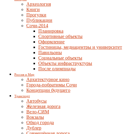
Археология
Книги
Прогулки
Публикации
Сочи-2014
Планировка
Спортивные объекты
Оформление
Гостиницы, медиацентры и университет
Павильоны
Социальные объекты
Объекты инфраструктуры
После олимпиады
Россия и Мир
Архитектурное кино
Города-побратимы Сочи
Концепции будущего
Транспорт
Автобусы
Железная дорога
Вело-СИМ
Вокзалы
Обход города
Дублер
Совмещённая дорога