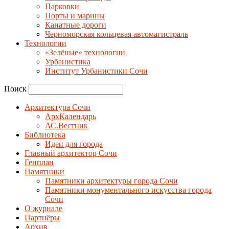
Парковки
Порты и марины
Канатные дороги
Черноморская кольцевая автомагистраль
Технологии
«Зелёные» технологии
Урбанистика
Институт Урбанистики Сочи
Поиск
Архитектура Сочи
АрхКалендарь
АС.Вестник
Библиотека
Идеи для города
Главный архитектор Сочи
Генплан
Памятники
Памятники архитектуры города Сочи
Памятники монументального искусства города
Сочи
О журнале
Партнёры
Архив