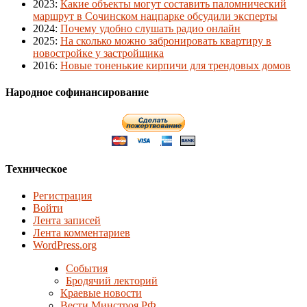
2023
:
Какие объекты могут составить паломнический
маршрут в Сочинском нацпарке обсудили эксперты
2024
:
Почему удобно слушать радио онлайн
2025
:
На сколько можно забронировать квартиру в
новостройке у застройщика
2016
:
Новые тоненькие кирпичи для трендовых домов
Народное софинансирование
Техническое
Регистрация
Войти
Лента записей
Лента комментариев
WordPress.org
События
Бродячий лекторий
Краевые новости
Вести Минстроя РФ