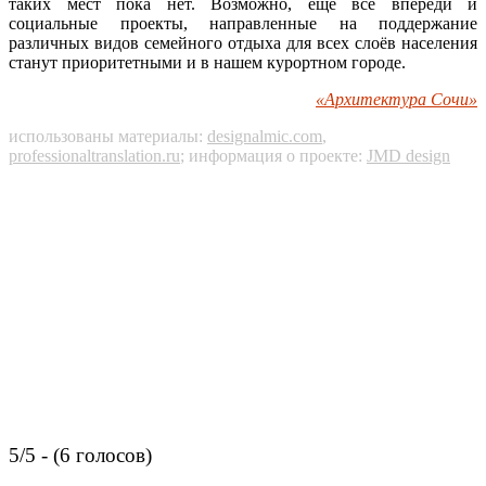
таких мест пока нет. Возможно, ещё всё впереди и
социальные проекты, направленные на поддержание
различных видов семейного отдыха для всех слоёв населения
станут приоритетными и в нашем курортном городе.
«Архитектура Сочи»
использованы материалы:
designalmic.com
,
professionaltranslation.ru
; информация о проекте:
JMD design
5/5 - (6 голосов)