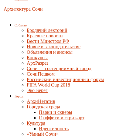
Архитектура Сочи
События
Бродячий лекторий
Краевые новости
Вести Минстроя РФ
Новое в законодательстве
Объявления и анонсы
Конкурсы
АрхРазрез
Сочи — гостеприимный город
СочиПешком
Российский инвестиционный форум
FIFA World Cup 2018
Эко-Берег
Город
АрхиНегатив
Городская среда
Парки и скверы
Граффити и стрит-арт
Культура
Идентичность
«Умный Сочи»