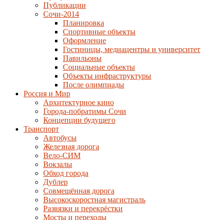
Публикации
Сочи-2014
Планировка
Спортивные объекты
Оформление
Гостиницы, медиацентры и университет
Павильоны
Социальные объекты
Объекты инфраструктуры
После олимпиады
Россия и Мир
Архитектурное кино
Города-побратимы Сочи
Концепции будущего
Транспорт
Автобусы
Железная дорога
Вело-СИМ
Вокзалы
Обход города
Дублер
Совмещённая дорога
Высокоскоростная магистраль
Развязки и перекрёстки
Мосты и переходы