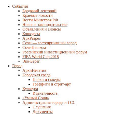
События
Бродячий лекторий
Краевые новости
Вести Минстроя РФ
Новое в законодательстве
Объявления и анонсы
Конкурсы
АрхРазрез
Сочи — гостеприимный город
СочиПешком
Российский инвестиционный форум
FIFA World Cup 2018
Эко-Берег
Город
АрхиНегатив
Городская среда
Парки и скверы
Граффити и стрит-арт
Культура
Идентичность
«Умный Сочи»
Администрация города и ГСС
Слушания
Документы