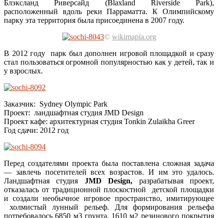
Блэксланд Риверсайд (Blaxland Riverside Park),
расположенный вдоль реки Парраматта. К Олимпийскому
парку эта территория была присоединена в 2007 году.
©
wikimapia.org
В 2012 году парк был дополнен игровой площадкой и сразу
стал пользоваться огромной популярностью как у детей, так и
у взрослых.
Заказчик: Sydney Olympic Park
Проект: ландшафтная студия JMD Design
Проект кафе: архитектурная студия Tonkin Zulaikha Greer
Год сдачи: 2012 год
Перед создателями проекта была поставлена сложная задача
— завлечь посетителей всех возрастов. И им это удалось.
Ландшафтная студия
JMD Design,
разрабатывая проект,
отказалась от традиционной плоскостной детской площадки
и создали необычное игровое пространство, имитирующее
холмистый лунный рельеф. Для формирования рельефа
потребовалось 6850 м3 грунта, 1610 м2 резинового покрытия