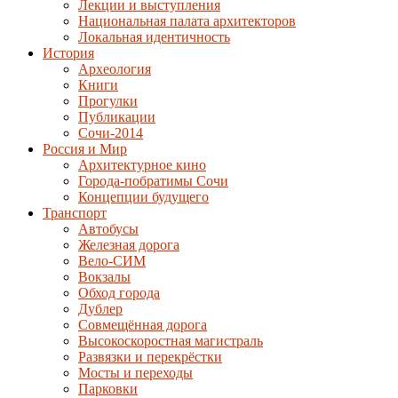
Лекции и выступления
Национальная палата архитекторов
Локальная идентичность
История
Археология
Книги
Прогулки
Публикации
Сочи-2014
Россия и Мир
Архитектурное кино
Города-побратимы Сочи
Концепции будущего
Транспорт
Автобусы
Железная дорога
Вело-СИМ
Вокзалы
Обход города
Дублер
Совмещённая дорога
Высокоскоростная магистраль
Развязки и перекрёстки
Мосты и переходы
Парковки