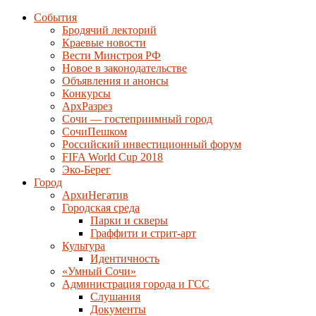
События
Бродячий лекторий
Краевые новости
Вести Минстроя РФ
Новое в законодательстве
Объявления и анонсы
Конкурсы
АрхРазрез
Сочи — гостеприимный город
СочиПешком
Российский инвестиционный форум
FIFA World Cup 2018
Эко-Берег
Город
АрхиНегатив
Городская среда
Парки и скверы
Граффити и стрит-арт
Культура
Идентичность
«Умный Сочи»
Администрация города и ГСС
Слушания
Документы