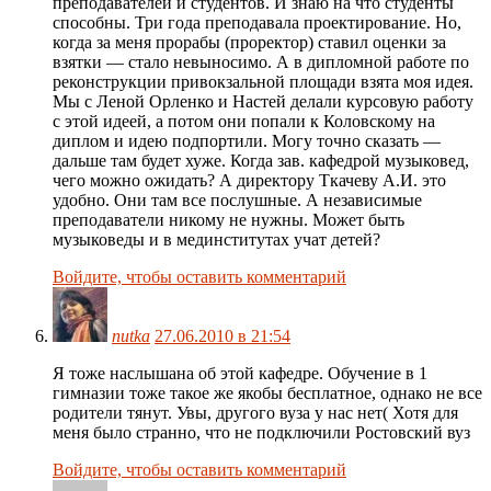
преподавателей и студентов. И знаю на что студенты
способны. Три года преподавала проектирование. Но,
когда за меня прорабы (проректор) ставил оценки за
взятки — стало невыносимо. А в дипломной работе по
реконструкции привокзальной площади взята моя идея.
Мы с Леной Орленко и Настей делали курсовую работу
с этой идеей, а потом они попали к Коловскому на
диплом и идею подпортили. Могу точно сказать —
дальше там будет хуже. Когда зав. кафедрой музыковед,
чего можно ожидать? А директору Ткачеву А.И. это
удобно. Они там все послушные. А независимые
преподаватели никому не нужны. Может быть
музыковеды и в мединститутах учат детей?
Войдите, чтобы оставить комментарий
nutka
27.06.2010 в 21:54
Я тоже наслышана об этой кафедре. Обучение в 1
гимназии тоже такое же якобы бесплатное, однако не все
родители тянут. Увы, другого вуза у нас нет( Хотя для
меня было странно, что не подключили Ростовский вуз
Войдите, чтобы оставить комментарий