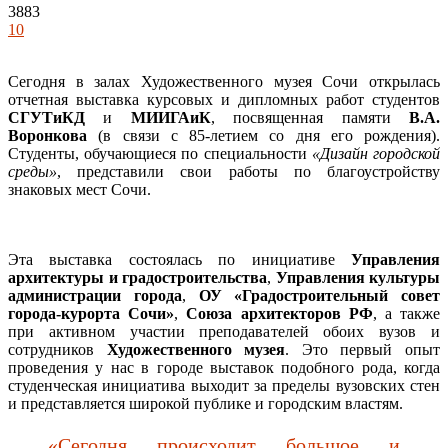
3883
10
Сегодня в залах Художественного музея Сочи открылась
отчетная выставка курсовых и дипломных работ студентов
СГУТиКД
и
МИИГАиК
, посвященная памяти
В.А.
Воронкова
(в связи с 85-летием со дня его рождения).
Студенты, обучающиеся по специальности
«Дизайн городской
среды»
, представили свои работы по благоустройству
знаковых мест Сочи.
Эта выставка состоялась по инициативе
Управления
архитектуры и градостроительства
,
Управления культуры
администрации города
,
ОУ «Градостроительный совет
города-курорта Сочи»
,
Союза архитекторов РФ
, а также
при активном участии преподавателей обоих вузов и
сотрудников
Художественного музея
. Это первый опыт
проведения у нас в городе выставок подобного рода, когда
студенческая инициатива выходит за пределы вузовских стен
и представляется широкой публике и городским властям.
«Сегодня происходит большое и