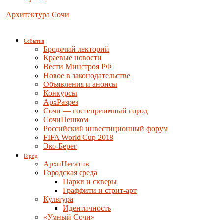
Архитектура Сочи
События
Бродячий лекторий
Краевые новости
Вести Минстроя РФ
Новое в законодательстве
Объявления и анонсы
Конкурсы
АрхРазрез
Сочи — гостеприимный город
СочиПешком
Российский инвестиционный форум
FIFA World Cup 2018
Эко-Берег
Город
АрхиНегатив
Городская среда
Парки и скверы
Граффити и стрит-арт
Культура
Идентичность
«Умный Сочи»