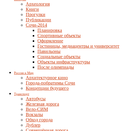
Археология
Книги
Прогулки
Публикации
Сочи-2014
Планировка
Спортивные объекты
Оформление
Гостиницы, медиацентры и университет
Павильоны
Социальные объекты
Объекты инфраструктуры
После олимпиады
Россия и Мир
Архитектурное кино
Города-побратимы Сочи
Концепции будущего
Транспорт
Автобусы
Железная дорога
Вело-СИМ
Вокзалы
Обход города
Дублер
Совмещённая дорога