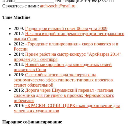
жизни_________________ тел. редакции: +7(988)2387111
Свяжитесь с нами:
arch-sochi@mail.ru
Time Machine
2009
:
Градостроительный совет 06 августа 2009
2012
:
Начался второй этап реконструкции центрального
рынка Сочи
2012
:
«Городские планировщики» скоро появятся и в
России
2014
:
Приём работ на смотр-конкурс "АрхРазрез 2014"
продлён до 1 сентября
2014
:
Новый микрорайон для многодетных семей
появится в Сочи
2016
:
С сентября этого года экспертиза на
экономическую эффективность типовых проектов
станет обязательной
2016
:
Дорога через Шаумянский перевал - платная
соломинка для тонущего в пробках Черноморского
побережья
2019
:
«КРАСКИ. СОЧИ. ЦИРК» как вдохновение для
маленьких художников
Народное софинансирование