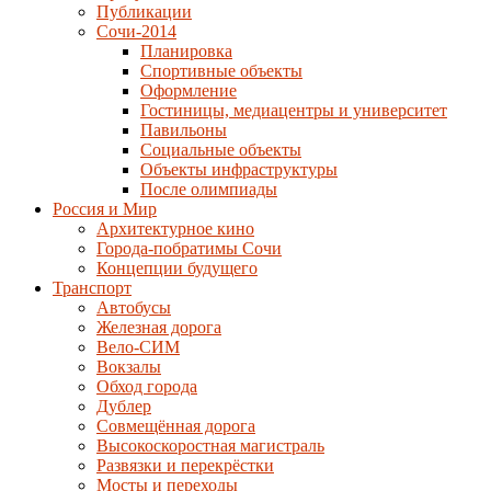
Публикации
Сочи-2014
Планировка
Спортивные объекты
Оформление
Гостиницы, медиацентры и университет
Павильоны
Социальные объекты
Объекты инфраструктуры
После олимпиады
Россия и Мир
Архитектурное кино
Города-побратимы Сочи
Концепции будущего
Транспорт
Автобусы
Железная дорога
Вело-СИМ
Вокзалы
Обход города
Дублер
Совмещённая дорога
Высокоскоростная магистраль
Развязки и перекрёстки
Мосты и переходы