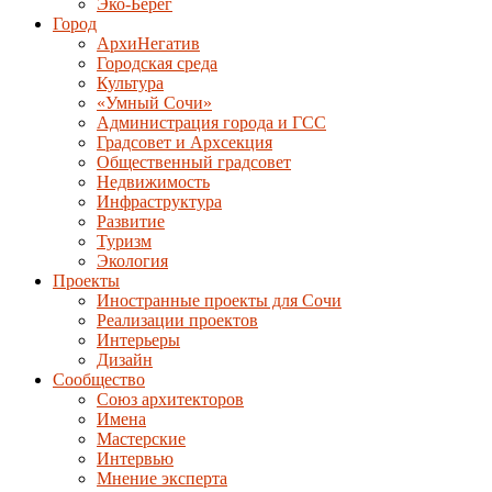
Эко-Берег
Город
АрхиНегатив
Городская среда
Культура
«Умный Сочи»
Администрация города и ГСС
Градсовет и Архсекция
Общественный градсовет
Недвижимость
Инфраструктура
Развитие
Туризм
Экология
Проекты
Иностранные проекты для Сочи
Реализации проектов
Интерьеры
Дизайн
Сообщество
Союз архитекторов
Имена
Мастерские
Интервью
Мнение эксперта