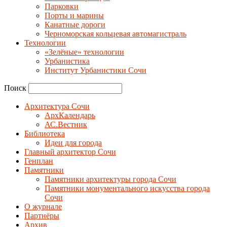
Парковки
Порты и марины
Канатные дороги
Черноморская кольцевая автомагистраль
Технологии
«Зелёные» технологии
Урбанистика
Институт Урбанистики Сочи
Поиск
Архитектура Сочи
АрхКалендарь
АС.Вестник
Библиотека
Идеи для города
Главный архитектор Сочи
Генплан
Памятники
Памятники архитектуры города Сочи
Памятники монументального искусства города
Сочи
О журнале
Партнёры
Архив