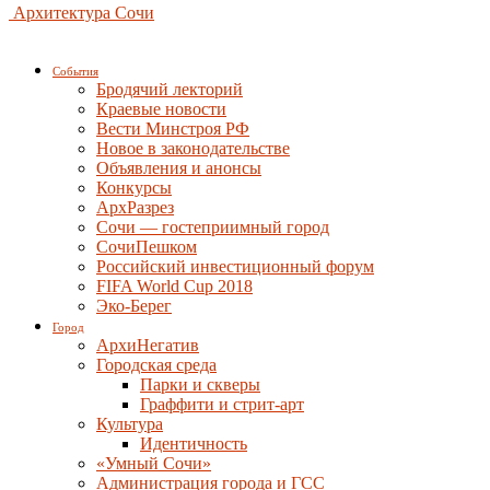
Архитектура Сочи
События
Бродячий лекторий
Краевые новости
Вести Минстроя РФ
Новое в законодательстве
Объявления и анонсы
Конкурсы
АрхРазрез
Сочи — гостеприимный город
СочиПешком
Российский инвестиционный форум
FIFA World Cup 2018
Эко-Берег
Город
АрхиНегатив
Городская среда
Парки и скверы
Граффити и стрит-арт
Культура
Идентичность
«Умный Сочи»
Администрация города и ГСС