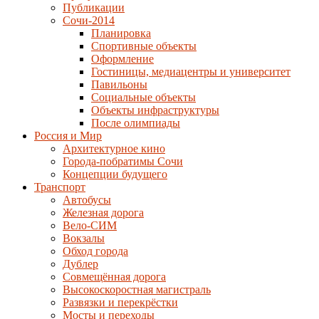
Публикации
Сочи-2014
Планировка
Спортивные объекты
Оформление
Гостиницы, медиацентры и университет
Павильоны
Социальные объекты
Объекты инфраструктуры
После олимпиады
Россия и Мир
Архитектурное кино
Города-побратимы Сочи
Концепции будущего
Транспорт
Автобусы
Железная дорога
Вело-СИМ
Вокзалы
Обход города
Дублер
Совмещённая дорога
Высокоскоростная магистраль
Развязки и перекрёстки
Мосты и переходы