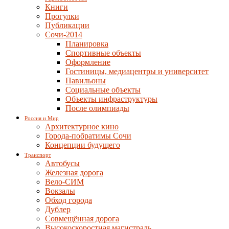
Книги
Прогулки
Публикации
Сочи-2014
Планировка
Спортивные объекты
Оформление
Гостиницы, медиацентры и университет
Павильоны
Социальные объекты
Объекты инфраструктуры
После олимпиады
Россия и Мир
Архитектурное кино
Города-побратимы Сочи
Концепции будущего
Транспорт
Автобусы
Железная дорога
Вело-СИМ
Вокзалы
Обход города
Дублер
Совмещённая дорога
Высокоскоростная магистраль