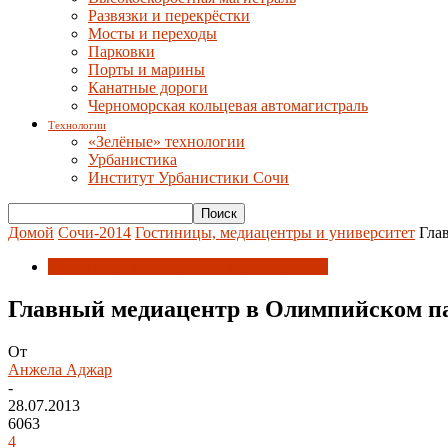
Развязки и перекрёстки
Мосты и переходы
Парковки
Порты и марины
Канатные дороги
Черноморская кольцевая автомагистраль
Технологии
«Зелёные» технологии
Урбанистика
Институт Урбанистики Сочи
Домой
Сочи-2014
Гостиницы, медиацентры и университет
Гла
Гостиницы, медиацентры и университет
Главный медиацентр в Олимпийском па
От
Анжела Аджар
-
28.07.2013
6063
4