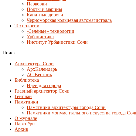
Парковки
Порты и марины
Канатные дороги
Черноморская кольцевая автомагистраль
Технологии
«Зелёные» технологии
Урбанистика
Институт Урбанистики Сочи
Поиск
Архитектура Сочи
АрхКалендарь
АС.Вестник
Библиотека
Идеи для города
Главный архитектор Сочи
Генплан
Памятники
Памятники архитектуры города Сочи
Памятники монументального искусства города Соч
О журнале
Партнёры
Архив