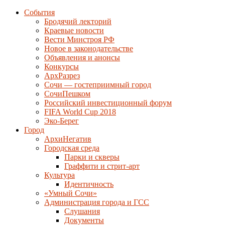
События
Бродячий лекторий
Краевые новости
Вести Минстроя РФ
Новое в законодательстве
Объявления и анонсы
Конкурсы
АрхРазрез
Сочи — гостеприимный город
СочиПешком
Российский инвестиционный форум
FIFA World Cup 2018
Эко-Берег
Город
АрхиНегатив
Городская среда
Парки и скверы
Граффити и стрит-арт
Культура
Идентичность
«Умный Сочи»
Администрация города и ГСС
Слушания
Документы