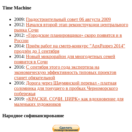
Time Machine
2009
:
Градостроительный совет 06 августа 2009
2012
:
Начался второй этап реконструкции центрального
рынка Сочи
2012
:
«Городские планировщики» скоро появятся и в
России
2014
:
Приём работ на смотр-конкурс "АрхРазрез 2014"
продлён до 1 сентября
2014
:
Новый микрорайон для многодетных семей
появится в Сочи
2016
:
С сентября этого года экспертиза на
экономическую эффективность типовых проектов
станет обязательной
2016
:
Дорога через Шаумянский перевал - платная
соломинка для тонущего в пробках Черноморского
побережья
2019
:
«КРАСКИ. СОЧИ. ЦИРК» как вдохновение для
маленьких художников
Народное софинансирование