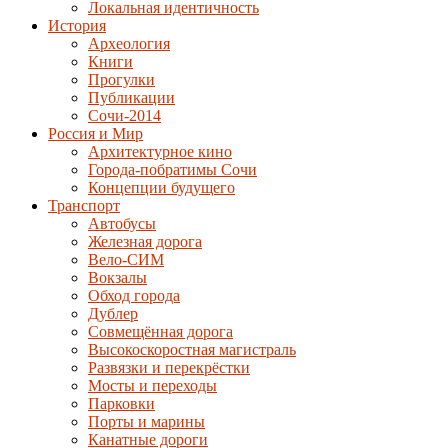
Локальная идентичность
История
Археология
Книги
Прогулки
Публикации
Сочи-2014
Россия и Мир
Архитектурное кино
Города-побратимы Сочи
Концепции будущего
Транспорт
Автобусы
Железная дорога
Вело-СИМ
Вокзалы
Обход города
Дублер
Совмещённая дорога
Высокоскоростная магистраль
Развязки и перекрёстки
Мосты и переходы
Парковки
Порты и марины
Канатные дороги