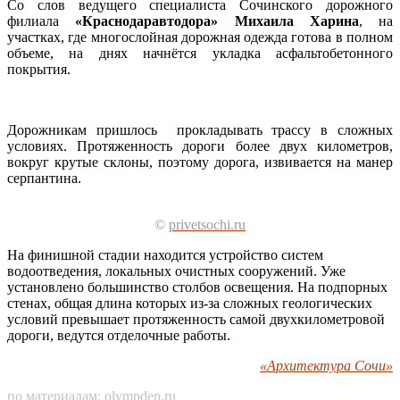
Со слов ведущего специалиста Сочинского дорожного
филиала
«Краснодаравтодора» Михаила Харина
, на
участках, где многослойная дорожная одежда готова в полном
объеме, на днях начнётся укладка асфальтобетонного
покрытия.
Дорожникам пришлось прокладывать трассу в сложных
условиях. Протяженность дороги более двух километров,
вокруг крутые склоны, поэтому дорога, извивается на манер
серпантина.
©
privetsochi.ru
На финишной стадии находится устройство систем
водоотведения, локальных очистных сооружений. Уже
установлено большинство столбов освещения. На подпорных
стенах, общая длина которых из-за сложных геологических
условий превышает протяженность самой двухкилометровой
дороги, ведутся отделочные работы.
«Архитектура Сочи»
по материалам:
olympdep.ru