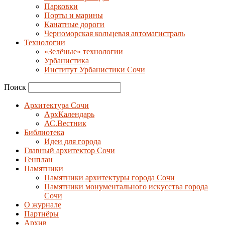
Парковки
Порты и марины
Канатные дороги
Черноморская кольцевая автомагистраль
Технологии
«Зелёные» технологии
Урбанистика
Институт Урбанистики Сочи
Поиск
Архитектура Сочи
АрхКалендарь
АС.Вестник
Библиотека
Идеи для города
Главный архитектор Сочи
Генплан
Памятники
Памятники архитектуры города Сочи
Памятники монументального искусства города
Сочи
О журнале
Партнёры
Архив