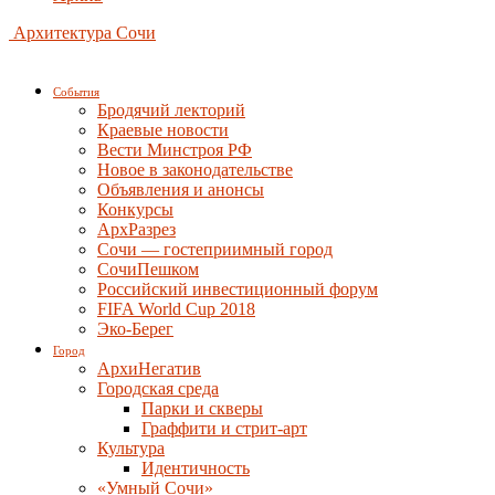
Архитектура Сочи
События
Бродячий лекторий
Краевые новости
Вести Минстроя РФ
Новое в законодательстве
Объявления и анонсы
Конкурсы
АрхРазрез
Сочи — гостеприимный город
СочиПешком
Российский инвестиционный форум
FIFA World Cup 2018
Эко-Берег
Город
АрхиНегатив
Городская среда
Парки и скверы
Граффити и стрит-арт
Культура
Идентичность
«Умный Сочи»