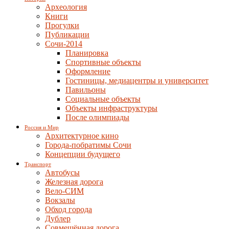
Археология
Книги
Прогулки
Публикации
Сочи-2014
Планировка
Спортивные объекты
Оформление
Гостиницы, медиацентры и университет
Павильоны
Социальные объекты
Объекты инфраструктуры
После олимпиады
Россия и Мир
Архитектурное кино
Города-побратимы Сочи
Концепции будущего
Транспорт
Автобусы
Железная дорога
Вело-СИМ
Вокзалы
Обход города
Дублер
Совмещённая дорога