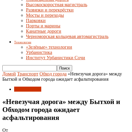
Высокоскоростная магистраль
Развязки и перекрёстки
Мосты и переходы
Парковки
Порты и марины
Канатные дороги
Черноморская кольцевая автомагистраль
Технологии
«Зелёные» технологии
Урбанистика
Институт Урбанистики Сочи
Домой
Транспорт
Обход города
«Невезучая дорога» между
Бытхой и Обходом города ожидает асфальтирования
Обход города
«Невезучая дорога» между Бытхой и
Обходом города ожидает
асфальтирования
От