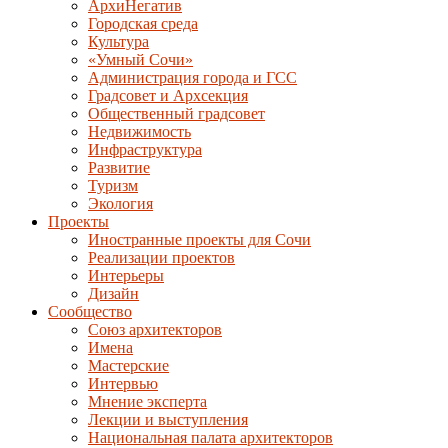
АрхиНегатив
Городская среда
Культура
«Умный Сочи»
Администрация города и ГСС
Градсовет и Архсекция
Общественный градсовет
Недвижимость
Инфраструктура
Развитие
Туризм
Экология
Проекты
Иностранные проекты для Сочи
Реализации проектов
Интерьеры
Дизайн
Сообщество
Союз архитекторов
Имена
Мастерские
Интервью
Мнение эксперта
Лекции и выступления
Национальная палата архитекторов