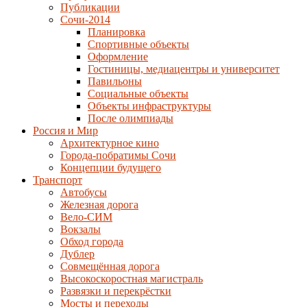
Публикации
Сочи-2014
Планировка
Спортивные объекты
Оформление
Гостиницы, медиацентры и университет
Павильоны
Социальные объекты
Объекты инфраструктуры
После олимпиады
Россия и Мир
Архитектурное кино
Города-побратимы Сочи
Концепции будущего
Транспорт
Автобусы
Железная дорога
Вело-СИМ
Вокзалы
Обход города
Дублер
Совмещённая дорога
Высокоскоростная магистраль
Развязки и перекрёстки
Мосты и переходы