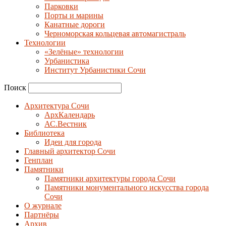
Парковки
Порты и марины
Канатные дороги
Черноморская кольцевая автомагистраль
Технологии
«Зелёные» технологии
Урбанистика
Институт Урбанистики Сочи
Поиск
Архитектура Сочи
АрхКалендарь
АС.Вестник
Библиотека
Идеи для города
Главный архитектор Сочи
Генплан
Памятники
Памятники архитектуры города Сочи
Памятники монументального искусства города
Сочи
О журнале
Партнёры
Архив