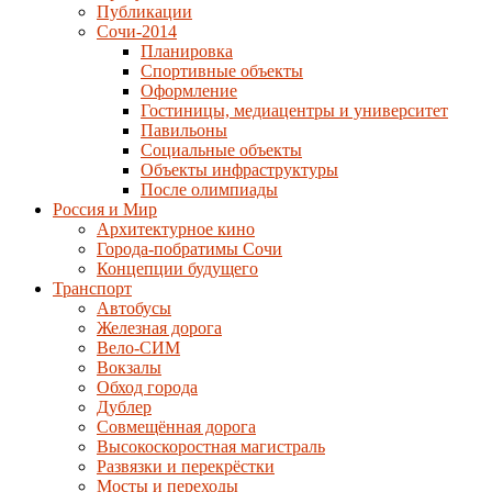
Публикации
Сочи-2014
Планировка
Спортивные объекты
Оформление
Гостиницы, медиацентры и университет
Павильоны
Социальные объекты
Объекты инфраструктуры
После олимпиады
Россия и Мир
Архитектурное кино
Города-побратимы Сочи
Концепции будущего
Транспорт
Автобусы
Железная дорога
Вело-СИМ
Вокзалы
Обход города
Дублер
Совмещённая дорога
Высокоскоростная магистраль
Развязки и перекрёстки
Мосты и переходы