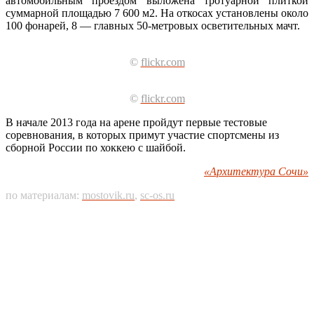
автомобильным проездом выложена тротуарной плиткой
суммарной площадью 7 600 м2. На откосах установлены около
100 фонарей, 8 — главных 50-метровых осветительных мачт.
©
flickr.com
©
flickr.com
В начале 2013 года на арене пройдут первые тестовые
соревнования, в которых примут участие спортсмены из
сборной России по хоккею с шайбой.
«Архитектура Сочи»
по материалам:
mostovik.ru
,
sc-os.ru