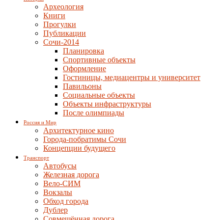
Археология
Книги
Прогулки
Публикации
Сочи-2014
Планировка
Спортивные объекты
Оформление
Гостиницы, медиацентры и университет
Павильоны
Социальные объекты
Объекты инфраструктуры
После олимпиады
Россия и Мир
Архитектурное кино
Города-побратимы Сочи
Концепции будущего
Транспорт
Автобусы
Железная дорога
Вело-СИМ
Вокзалы
Обход города
Дублер
Совмещённая дорога