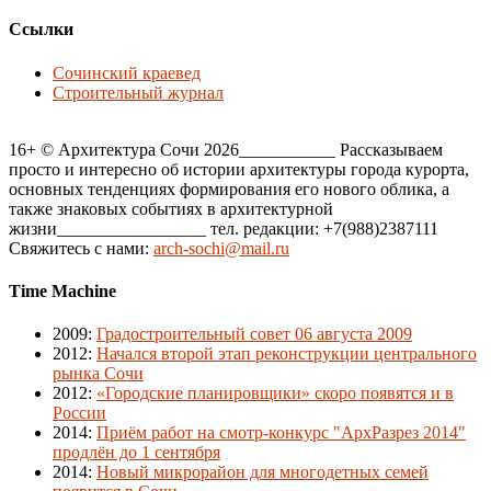
Ссылки
Сочинский краевед
Строительный журнал
16+ © Архитектура Сочи 2026___________ Рассказываем
просто и интересно об истории архитектуры города курорта,
основных тенденциях формирования его нового облика, а
также знаковых событиях в архитектурной
жизни_________________ тел. редакции: +7(988)2387111
Свяжитесь с нами:
arch-sochi@mail.ru
Time Machine
2009
:
Градостроительный совет 06 августа 2009
2012
:
Начался второй этап реконструкции центрального
рынка Сочи
2012
:
«Городские планировщики» скоро появятся и в
России
2014
:
Приём работ на смотр-конкурс "АрхРазрез 2014"
продлён до 1 сентября
2014
:
Новый микрорайон для многодетных семей