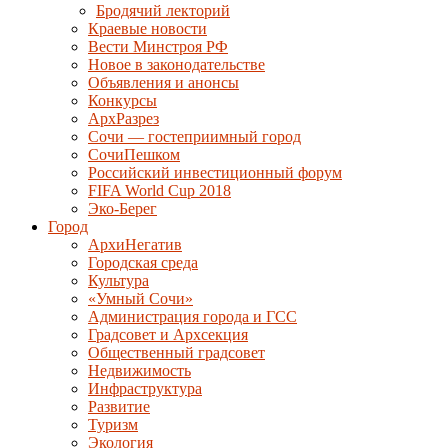
Бродячий лекторий
Краевые новости
Вести Минстроя РФ
Новое в законодательстве
Объявления и анонсы
Конкурсы
АрхРазрез
Сочи — гостеприимный город
СочиПешком
Российский инвестиционный форум
FIFA World Cup 2018
Эко-Берег
Город
АрхиНегатив
Городская среда
Культура
«Умный Сочи»
Администрация города и ГСС
Градсовет и Архсекция
Общественный градсовет
Недвижимость
Инфраструктура
Развитие
Туризм
Экология