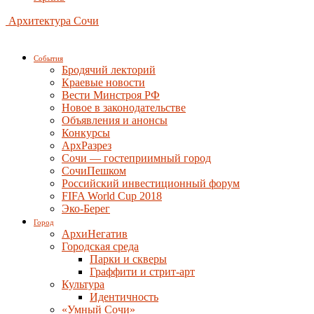
Архитектура Сочи
События
Бродячий лекторий
Краевые новости
Вести Минстроя РФ
Новое в законодательстве
Объявления и анонсы
Конкурсы
АрхРазрез
Сочи — гостеприимный город
СочиПешком
Российский инвестиционный форум
FIFA World Cup 2018
Эко-Берег
Город
АрхиНегатив
Городская среда
Парки и скверы
Граффити и стрит-арт
Культура
Идентичность
«Умный Сочи»