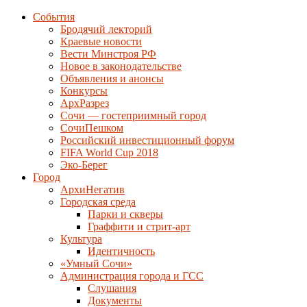
События
Бродячий лекторий
Краевые новости
Вести Минстроя РФ
Новое в законодательстве
Объявления и анонсы
Конкурсы
АрхРазрез
Сочи — гостеприимный город
СочиПешком
Российский инвестиционный форум
FIFA World Cup 2018
Эко-Берег
Город
АрхиНегатив
Городская среда
Парки и скверы
Граффити и стрит-арт
Культура
Идентичность
«Умный Сочи»
Администрация города и ГСС
Слушания
Документы