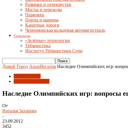
Развязки и перекрёстки
Мосты и переходы
Парковки
Порты и марины
Канатные дороги
Черноморская кольцевая автомагистраль
Технологии
«Зелёные» технологии
Урбанистика
Институт Урбанистики Сочи
Домой
Город
АрхиНегатив
Наследие Олимпийских игр: вопро
АрхиНегатив
После олимпиады
Наследие Олимпийских игр: вопросы е
От
Наталья Захарова
-
23.09.2012
3452