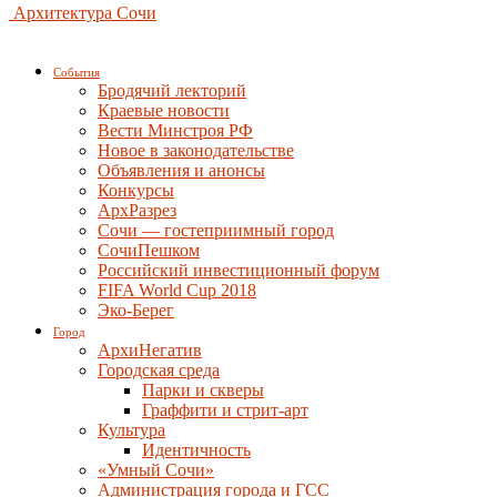
Архитектура Сочи
События
Бродячий лекторий
Краевые новости
Вести Минстроя РФ
Новое в законодательстве
Объявления и анонсы
Конкурсы
АрхРазрез
Сочи — гостеприимный город
СочиПешком
Российский инвестиционный форум
FIFA World Cup 2018
Эко-Берег
Город
АрхиНегатив
Городская среда
Парки и скверы
Граффити и стрит-арт
Культура
Идентичность
«Умный Сочи»
Администрация города и ГСС