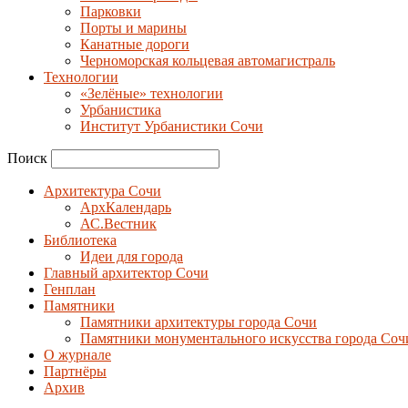
Парковки
Порты и марины
Канатные дороги
Черноморская кольцевая автомагистраль
Технологии
«Зелёные» технологии
Урбанистика
Институт Урбанистики Сочи
Поиск
Архитектура Сочи
АрхКалендарь
АС.Вестник
Библиотека
Идеи для города
Главный архитектор Сочи
Генплан
Памятники
Памятники архитектуры города Сочи
Памятники монументального искусства города Соч
О журнале
Партнёры
Архив