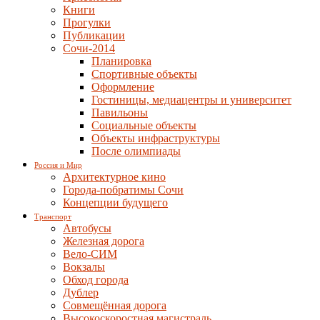
Книги
Прогулки
Публикации
Сочи-2014
Планировка
Спортивные объекты
Оформление
Гостиницы, медиацентры и университет
Павильоны
Социальные объекты
Объекты инфраструктуры
После олимпиады
Россия и Мир
Архитектурное кино
Города-побратимы Сочи
Концепции будущего
Транспорт
Автобусы
Железная дорога
Вело-СИМ
Вокзалы
Обход города
Дублер
Совмещённая дорога
Высокоскоростная магистраль