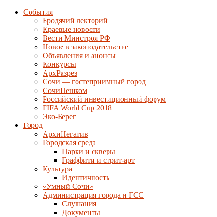
События
Бродячий лекторий
Краевые новости
Вести Минстроя РФ
Новое в законодательстве
Объявления и анонсы
Конкурсы
АрхРазрез
Сочи — гостеприимный город
СочиПешком
Российский инвестиционный форум
FIFA World Cup 2018
Эко-Берег
Город
АрхиНегатив
Городская среда
Парки и скверы
Граффити и стрит-арт
Культура
Идентичность
«Умный Сочи»
Администрация города и ГСС
Слушания
Документы