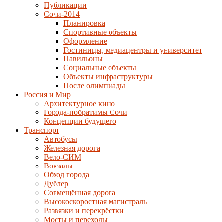
Публикации
Сочи-2014
Планировка
Спортивные объекты
Оформление
Гостиницы, медиацентры и университет
Павильоны
Социальные объекты
Объекты инфраструктуры
После олимпиады
Россия и Мир
Архитектурное кино
Города-побратимы Сочи
Концепции будущего
Транспорт
Автобусы
Железная дорога
Вело-СИМ
Вокзалы
Обход города
Дублер
Совмещённая дорога
Высокоскоростная магистраль
Развязки и перекрёстки
Мосты и переходы