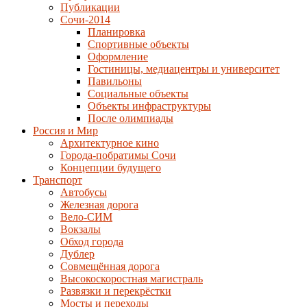
Публикации
Сочи-2014
Планировка
Спортивные объекты
Оформление
Гостиницы, медиацентры и университет
Павильоны
Социальные объекты
Объекты инфраструктуры
После олимпиады
Россия и Мир
Архитектурное кино
Города-побратимы Сочи
Концепции будущего
Транспорт
Автобусы
Железная дорога
Вело-СИМ
Вокзалы
Обход города
Дублер
Совмещённая дорога
Высокоскоростная магистраль
Развязки и перекрёстки
Мосты и переходы