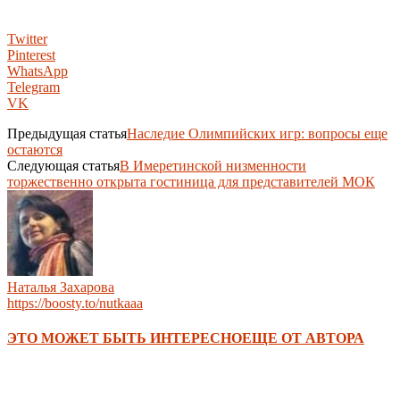
Twitter
Pinterest
WhatsApp
Telegram
VK
Предыдущая статья
Наследие Олимпийских игр: вопросы еще
остаются
Следующая статья
В Имеретинской низменности
торжественно открыта гостиница для представителей МОК
Наталья Захарова
https://boosty.to/nutkaaa
ЭТО МОЖЕТ БЫТЬ ИНТЕРЕСНО
ЕЩЕ ОТ АВТОРА