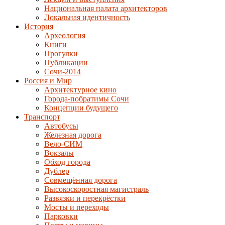
Национальная палата архитекторов
Локальная идентичность
История
Археология
Книги
Прогулки
Публикации
Сочи-2014
Россия и Мир
Архитектурное кино
Города-побратимы Сочи
Концепции будущего
Транспорт
Автобусы
Железная дорога
Вело-СИМ
Вокзалы
Обход города
Дублер
Совмещённая дорога
Высокоскоростная магистраль
Развязки и перекрёстки
Мосты и переходы
Парковки