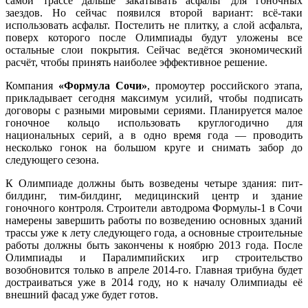
самой трассе дальше закатывать асфальт для гоночных
заездов. Но сейчас появился второй вариант: всё-таки
использовать асфальт. Постелить не плитку, а слой асфальта,
поверх которого после Олимпиады будут уложены все
остальные слои покрытия. Сейчас ведётся экономический
расчёт, чтобы принять наиболее эффективное решение.
Компания
«Формула Сочи»
, промоутер российского этапа,
прикладывает сегодня максимум усилий, чтобы подписать
договоры с разными мировыми сериями. Планируется малое
гоночное кольцо использовать круглогодично для
национальных серий, а в одно время года — проводить
несколько гонок на большом круге и снимать забор до
следующего сезона.
К Олимпиаде должны быть возведены четыре здания: пит-
билдинг, тим-билдинг, медицинский центр и здание
гоночного контроля. Строители автодрома Формулы-1 в Сочи
намерены завершить работы по возведению основных зданий
трассы уже к лету следующего года, а основные строительные
работы должны быть закончены к ноябрю 2013 года. После
Олимпиады и Паралимпийских игр строительство
возобновится только в апреле 2014-го. Главная трибуна будет
достраиваться уже в 2014 году, но к началу Олимпиады её
внешний фасад уже будет готов.