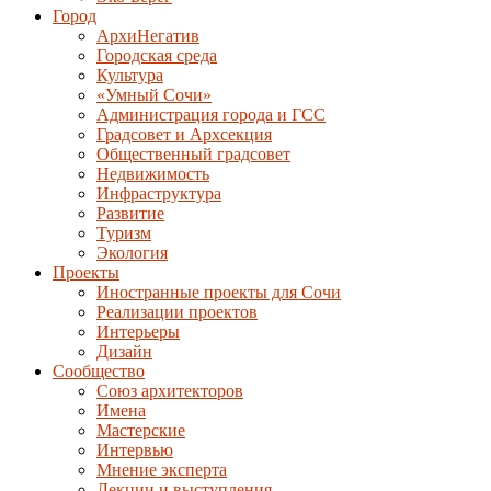
Город
АрхиНегатив
Городская среда
Культура
«Умный Сочи»
Администрация города и ГСС
Градсовет и Архсекция
Общественный градсовет
Недвижимость
Инфраструктура
Развитие
Туризм
Экология
Проекты
Иностранные проекты для Сочи
Реализации проектов
Интерьеры
Дизайн
Сообщество
Союз архитекторов
Имена
Мастерские
Интервью
Мнение эксперта
Лекции и выступления