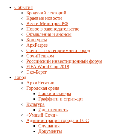
События
Бродячий лекторий
Краевые новости
Вести Минстроя РФ
Новое в законодательстве
Объявления и анонсы
Конкурсы
АрхРазрез
Сочи — гостеприимный город
СочиПешком
Российский инвестиционный форум
FIFA World Cup 2018
Эко-Берег
Город
АрхиНегатив
Городская среда
Парки и скверы
Граффити и стрит-арт
Культура
Идентичность
«Умный Сочи»
Администрация города и ГСС
Слушания
Документы