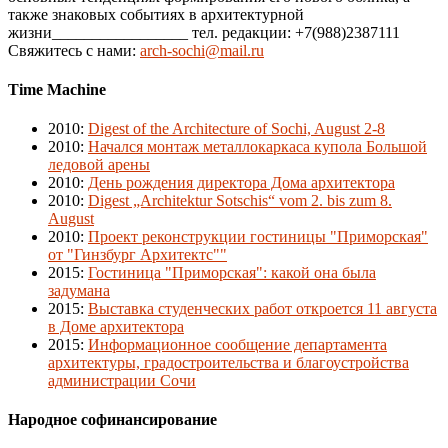
также знаковых событиях в архитектурной
жизни_________________ тел. редакции: +7(988)2387111
Свяжитесь с нами:
arch-sochi@mail.ru
Time Machine
2010
:
Digest of the Architecture of Sochi, August 2-8
2010
:
Начался монтаж металлокаркаса купола Большой
ледовой арены
2010
:
День рождения директора Дома архитектора
2010
:
Digest „Architektur Sotschis“ vom 2. bis zum 8.
August
2010
:
Проект реконструкции гостиницы "Приморская"
от "Гинзбург Архитектс""
2015
:
Гостиница "Приморская": какой она была
задумана
2015
:
Выставка студенческих работ откроется 11 августа
в Доме архитектора
2015
:
Информационное сообщение департамента
архитектуры, градостроительства и благоустройства
администрации Сочи
Народное софинансирование