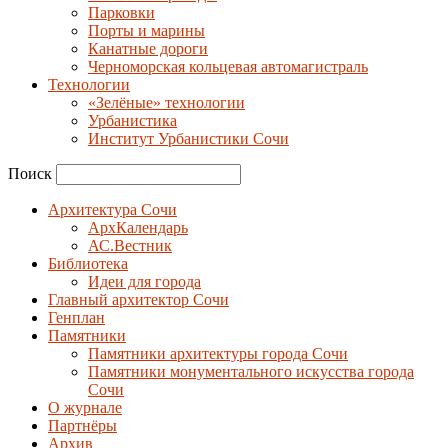
Парковки
Порты и марины
Канатные дороги
Черноморская кольцевая автомагистраль
Технологии
«Зелёные» технологии
Урбанистика
Институт Урбанистики Сочи
Поиск
Архитектура Сочи
АрхКалендарь
АС.Вестник
Библиотека
Идеи для города
Главный архитектор Сочи
Генплан
Памятники
Памятники архитектуры города Сочи
Памятники монументального искусства города
Сочи
О журнале
Партнёры
Архив