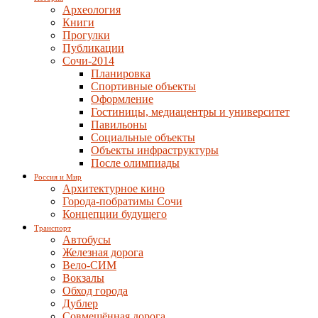
Археология
Книги
Прогулки
Публикации
Сочи-2014
Планировка
Спортивные объекты
Оформление
Гостиницы, медиацентры и университет
Павильоны
Социальные объекты
Объекты инфраструктуры
После олимпиады
Россия и Мир
Архитектурное кино
Города-побратимы Сочи
Концепции будущего
Транспорт
Автобусы
Железная дорога
Вело-СИМ
Вокзалы
Обход города
Дублер
Совмещённая дорога