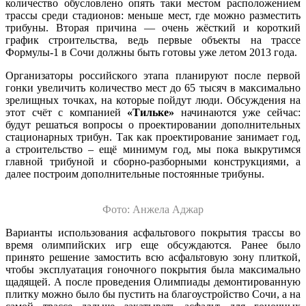
количество обусловлено опять таки местом расположением
трассы среди стадионов: меньше мест, где можно разместить
трибуны. Вторая причина — очень жёсткий и короткий
график строительства, ведь первые объекты на трассе
Формулы-1 в Сочи должны быть готовы уже летом 2013 года.
Организаторы российского этапа планируют после первой
гонки увеличить количество мест до 65 тысяч в максимально
зрелищных точках, на которые пойдут люди. Обсуждения на
этот счёт с компанией
«Тильке»
начинаются уже сейчас:
будут решаться вопросы о проектировании дополнительных
стационарных трибун. Так как проектирование занимает год,
а строительство – ещё минимум год, мы пока выкрутимся
главной трибуной и сборно-разборными конструкциями, а
далее построим дополнительные постоянные трибуны.
Фото: Анжела Аджар
Варианты использования асфальтового покрытия трассы во
время олимпийских игр еще обсуждаются. Ранее было
принято решение замостить всю асфальтовую зону плиткой,
чтобы эксплуатация гоночного покрытия была максимально
щадящей. А после проведения Олимпиады демонтированную
плитку можно было бы пустить на благоустройство Сочи, а на