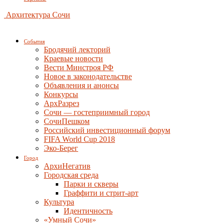
Архитектура Сочи
События
Бродячий лекторий
Краевые новости
Вести Минстроя РФ
Новое в законодательстве
Объявления и анонсы
Конкурсы
АрхРазрез
Сочи — гостеприимный город
СочиПешком
Российский инвестиционный форум
FIFA World Cup 2018
Эко-Берег
Город
АрхиНегатив
Городская среда
Парки и скверы
Граффити и стрит-арт
Культура
Идентичность
«Умный Сочи»