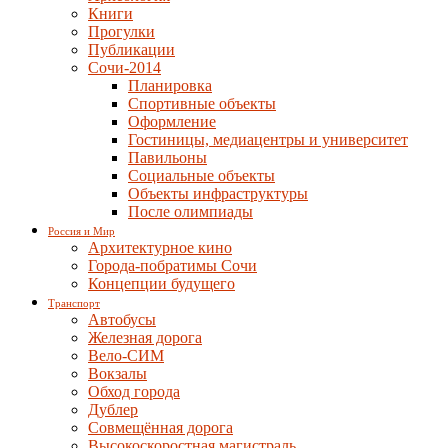
Книги
Прогулки
Публикации
Сочи-2014
Планировка
Спортивные объекты
Оформление
Гостиницы, медиацентры и университет
Павильоны
Социальные объекты
Объекты инфраструктуры
После олимпиады
Россия и Мир
Архитектурное кино
Города-побратимы Сочи
Концепции будущего
Транспорт
Автобусы
Железная дорога
Вело-СИМ
Вокзалы
Обход города
Дублер
Совмещённая дорога
Высокоскоростная магистраль