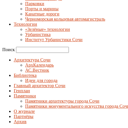
Парковки
Порты и марины
Канатные дороги
Черноморская кольцевая автомагистраль
Технологии
«Зелёные» технологии
Урбанистика
Институт Урбанистики Сочи
Поиск
Архитектура Сочи
АрхКалендарь
АС.Вестник
Библиотека
Идеи для города
Главный архитектор Сочи
Генплан
Памятники
Памятники архитектуры города Сочи
Памятники монументального искусства города Соч
О журнале
Партнёры
Архив