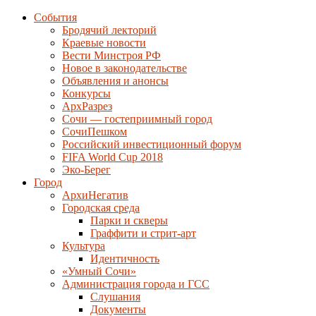
События
Бродячий лекторий
Краевые новости
Вести Минстроя РФ
Новое в законодательстве
Объявления и анонсы
Конкурсы
АрхРазрез
Сочи — гостеприимный город
СочиПешком
Российский инвестиционный форум
FIFA World Cup 2018
Эко-Берег
Город
АрхиНегатив
Городская среда
Парки и скверы
Граффити и стрит-арт
Культура
Идентичность
«Умный Сочи»
Администрация города и ГСС
Слушания
Документы