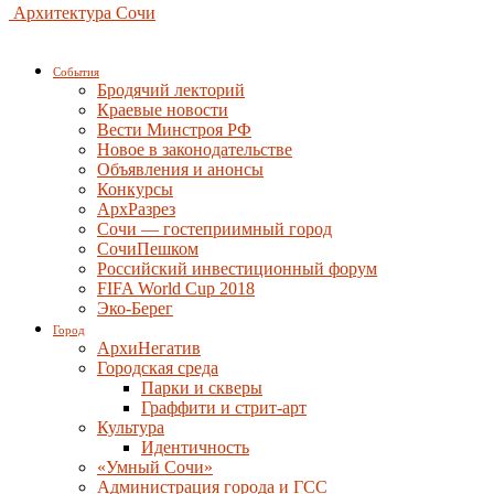
Архитектура Сочи
События
Бродячий лекторий
Краевые новости
Вести Минстроя РФ
Новое в законодательстве
Объявления и анонсы
Конкурсы
АрхРазрез
Сочи — гостеприимный город
СочиПешком
Российский инвестиционный форум
FIFA World Cup 2018
Эко-Берег
Город
АрхиНегатив
Городская среда
Парки и скверы
Граффити и стрит-арт
Культура
Идентичность
«Умный Сочи»
Администрация города и ГСС