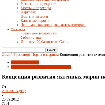
Развязки и перекрёстки
Мосты и переходы
Парковки
Порты и марины
Канатные дороги
Черноморская кольцевая автомагистраль
Технологии
«Зелёные» технологии
Урбанистика
Институт Урбанистики Сочи
Домой
Транспорт
Порты и марины
Концепция развития яхтенн
Порты и марины
Российский инвестиционный форум
Концепция развития яхтенных марин н
От
Анжела Аджар
-
25.09.2012
7201