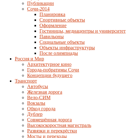
Публикации
Сочи-2014
Планировка
Спортивные объекты
Оформление
Гостиницы, медиацентры и университет
Павильоны
Социальные объекты
Объекты инфраструктуры
После олимпиады
Россия и Мир
Архитектурное кино
Города-побратимы Сочи
Концепции будущего
Транспорт
Автобусы
Железная дорога
Вело-СИМ
Вокзалы
Обход города
Дублер
Совмещённая дорога
Высокоскоростная магистраль
Развязки и перекрёстки
Мосты и переходы