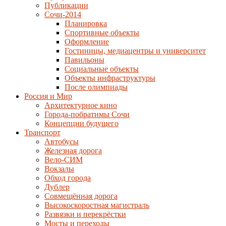
Публикации
Сочи-2014
Планировка
Спортивные объекты
Оформление
Гостиницы, медиацентры и университет
Павильоны
Социальные объекты
Объекты инфраструктуры
После олимпиады
Россия и Мир
Архитектурное кино
Города-побратимы Сочи
Концепции будущего
Транспорт
Автобусы
Железная дорога
Вело-СИМ
Вокзалы
Обход города
Дублер
Совмещённая дорога
Высокоскоростная магистраль
Развязки и перекрёстки
Мосты и переходы