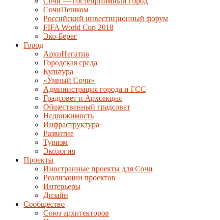
Сочи — гостеприимный город
СочиПешком
Российский инвестиционный форум
FIFA World Cup 2018
Эко-Берег
Город
АрхиНегатив
Городская среда
Культура
«Умный Сочи»
Администрация города и ГСС
Градсовет и Архсекция
Общественный градсовет
Недвижимость
Инфраструктура
Развитие
Туризм
Экология
Проекты
Иностранные проекты для Сочи
Реализации проектов
Интерьеры
Дизайн
Сообщество
Союз архитекторов