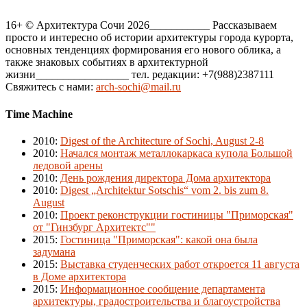
16+ © Архитектура Сочи 2026___________ Рассказываем
просто и интересно об истории архитектуры города курорта,
основных тенденциях формирования его нового облика, а
также знаковых событиях в архитектурной
жизни_________________ тел. редакции: +7(988)2387111
Свяжитесь с нами:
arch-sochi@mail.ru
Time Machine
2010
:
Digest of the Architecture of Sochi, August 2-8
2010
:
Начался монтаж металлокаркаса купола Большой
ледовой арены
2010
:
День рождения директора Дома архитектора
2010
:
Digest „Architektur Sotschis“ vom 2. bis zum 8.
August
2010
:
Проект реконструкции гостиницы "Приморская"
от "Гинзбург Архитектс""
2015
:
Гостиница "Приморская": какой она была
задумана
2015
:
Выставка студенческих работ откроется 11 августа
в Доме архитектора
2015
:
Информационное сообщение департамента
архитектуры, градостроительства и благоустройства