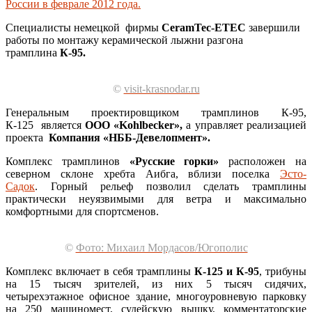
России в феврале 2012 года.
Cпециалисты немецкой фирмы
CeramTec-ETEC
завершили
работы по монтажу керамической лыжни разгона
трамплина
К-95.
©
visit-krasnodar.ru
Генеральным проектировщиком трамплинов К-95,
К-125 является
ООО «Kohlbecker»,
а управляет реализацией
проекта
Компания «НББ-Девелопмент».
Комплекс трамплинов
«Русские горки»
расположен на
северном склоне хребта Аибга, вблизи поселка
Эсто-
Садок
. Горный рельеф позволил сделать трамплины
практически неуязвимыми для ветра и максимально
комфортными для спортсменов.
©
Фото: Михаил Мордасов/Югополис
Комплекс включает в себя трамплины
К-125 и К-95
, трибуны
на 15 тысяч зрителей, из них 5 тысяч сидячих,
четырехэтажное офисное здание, многоуровневую парковку
на 250 машиномест, судейскую вышку, комментаторские