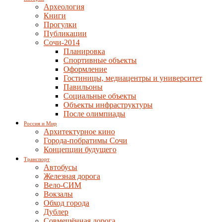
Археология
Книги
Прогулки
Публикации
Сочи-2014
Планировка
Спортивные объекты
Оформление
Гостиницы, медиацентры и университет
Павильоны
Социальные объекты
Объекты инфраструктуры
После олимпиады
Россия и Мир
Архитектурное кино
Города-побратимы Сочи
Концепции будущего
Транспорт
Автобусы
Железная дорога
Вело-СИМ
Вокзалы
Обход города
Дублер
Совмещённая дорога