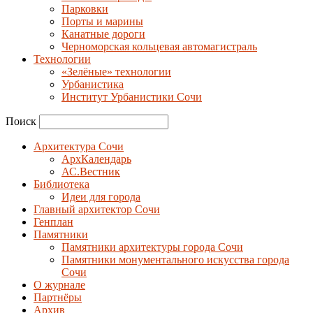
Парковки
Порты и марины
Канатные дороги
Черноморская кольцевая автомагистраль
Технологии
«Зелёные» технологии
Урбанистика
Институт Урбанистики Сочи
Поиск
Архитектура Сочи
АрхКалендарь
АС.Вестник
Библиотека
Идеи для города
Главный архитектор Сочи
Генплан
Памятники
Памятники архитектуры города Сочи
Памятники монументального искусства города
Сочи
О журнале
Партнёры
Архив