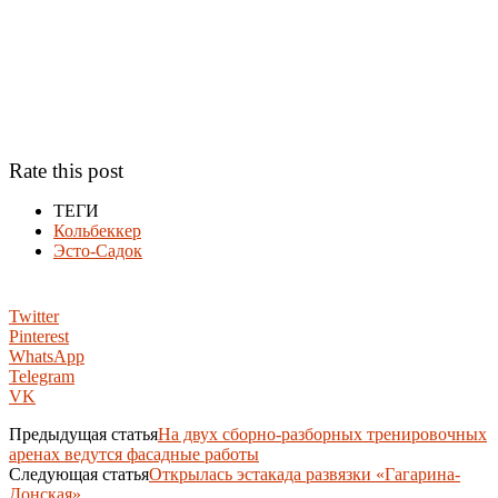
Rate this post
ТЕГИ
Кольбеккер
Эсто-Садок
Twitter
Pinterest
WhatsApp
Telegram
VK
Предыдущая статья
На двух сборно-разборных тренировочных
аренах ведутся фасадные работы
Следующая статья
Открылась эстакада развязки «Гагарина-
Донская»