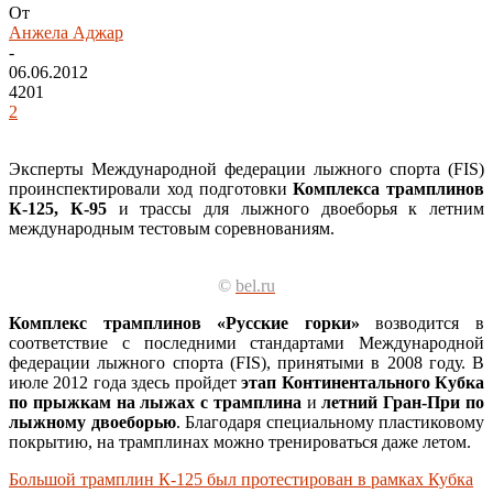
От
Анжела Аджар
-
06.06.2012
4201
2
Эксперты Международной федерации лыжного спорта (FIS)
проинспектировали ход подготовки
Комплекса
трамплинов
К-125, К-95
и трассы для лыжного двоеборья к летним
международным тестовым соревнованиям.
©
bel.ru
Комплекс трамплинов «Русские горки»
возводится в
соответствие с последними стандартами Международной
федерации лыжного спорта (FIS), принятыми в 2008 году. В
июле 2012 года здесь пройдет
этап Континентального Кубка
по прыжкам на лыжах с трамплина
и
летний Гран-При по
лыжному двоеборью
. Благодаря специальному пластиковому
покрытию, на трамплинах можно тренироваться даже летом.
Большой трамплин К-125 был протестирован в рамках Кубка