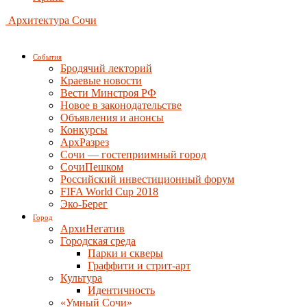
Архитектура Сочи
События
Бродячий лекторий
Краевые новости
Вести Минстроя РФ
Новое в законодательстве
Объявления и анонсы
Конкурсы
АрхРазрез
Сочи — гостеприимный город
СочиПешком
Российский инвестиционный форум
FIFA World Cup 2018
Эко-Берег
Город
АрхиНегатив
Городская среда
Парки и скверы
Граффити и стрит-арт
Культура
Идентичность
«Умный Сочи»