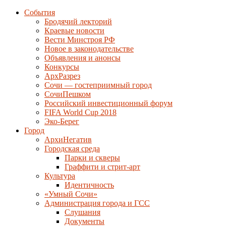
События
Бродячий лекторий
Краевые новости
Вести Минстроя РФ
Новое в законодательстве
Объявления и анонсы
Конкурсы
АрхРазрез
Сочи — гостеприимный город
СочиПешком
Российский инвестиционный форум
FIFA World Cup 2018
Эко-Берег
Город
АрхиНегатив
Городская среда
Парки и скверы
Граффити и стрит-арт
Культура
Идентичность
«Умный Сочи»
Администрация города и ГСС
Слушания
Документы