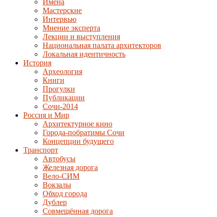
Имена
Мастерские
Интервью
Мнение эксперта
Лекции и выступления
Национальная палата архитекторов
Локальная идентичность
История
Археология
Книги
Прогулки
Публикации
Сочи-2014
Россия и Мир
Архитектурное кино
Города-побратимы Сочи
Концепции будущего
Транспорт
Автобусы
Железная дорога
Вело-СИМ
Вокзалы
Обход города
Дублер
Совмещённая дорога