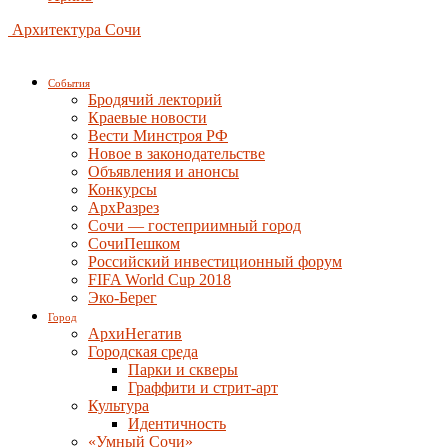
Архитектура Сочи
События
Бродячий лекторий
Краевые новости
Вести Минстроя РФ
Новое в законодательстве
Объявления и анонсы
Конкурсы
АрхРазрез
Сочи — гостеприимный город
СочиПешком
Российский инвестиционный форум
FIFA World Cup 2018
Эко-Берег
Город
АрхиНегатив
Городская среда
Парки и скверы
Граффити и стрит-арт
Культура
Идентичность
«Умный Сочи»