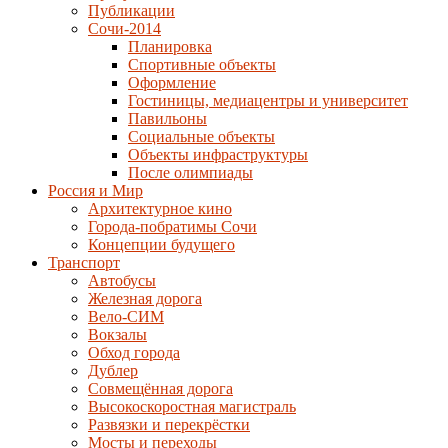
Публикации
Сочи-2014
Планировка
Спортивные объекты
Оформление
Гостиницы, медиацентры и университет
Павильоны
Социальные объекты
Объекты инфраструктуры
После олимпиады
Россия и Мир
Архитектурное кино
Города-побратимы Сочи
Концепции будущего
Транспорт
Автобусы
Железная дорога
Вело-СИМ
Вокзалы
Обход города
Дублер
Совмещённая дорога
Высокоскоростная магистраль
Развязки и перекрёстки
Мосты и переходы