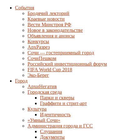
События
Бродячий лекторий
Краевые новости
Вести Минстроя РФ
Новое в законодательстве
Объявления и анонсы
Конкурсы
АрхРазрез
Сочи — гостеприимный город
СочиПешком
Российский инвестиционный форум
FIFA World Cup 2018
Эко-Берег
Город
АрхиНегатив
Городская среда
Парки и скверы
Граффити и стрит-арт
Культура
Идентичность
«Умный Сочи»
Администрация города и ГСС
Слушания
Документы