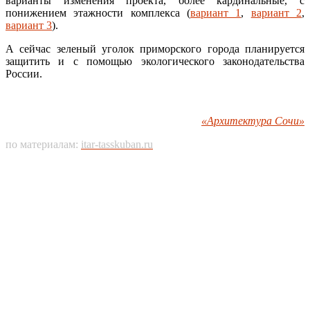
варианты изменения проекта, более кардинальные, с
понижением этажности комплекса (
вариант 1
,
вариант 2
,
вариант 3
).
А сейчас зеленый уголок приморского города планируется
защитить и с помощью экологического законодательства
России.
«Архитектура Сочи»
по материалам:
itar-tasskuban.ru