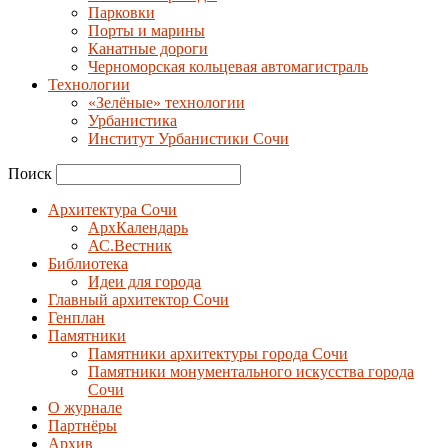
Парковки
Порты и марины
Канатные дороги
Черноморская кольцевая автомагистраль
Технологии
«Зелёные» технологии
Урбанистика
Институт Урбанистики Сочи
Поиск
Архитектура Сочи
АрхКалендарь
АС.Вестник
Библиотека
Идеи для города
Главный архитектор Сочи
Генплан
Памятники
Памятники архитектуры города Сочи
Памятники монументального искусства города
Сочи
О журнале
Партнёры
Архив