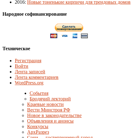
2016
:
Новые тоненькие кирпичи для трендовых домов
Народное софинансирование
Техническое
Регистрация
Войти
Лента записей
Лента комментариев
WordPress.org
События
Бродячий лекторий
Краевые новости
Вести Минстроя РФ
Новое в законодательстве
Объявления и анонсы
Конкурсы
АрхРазрез
Сочи — гостеприимный город