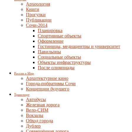
Археология
Книги
Прогулки
Публикации
Сочи-2014
Планировка
Спортивные объекты
Оформление
Гостиницы, медиацентры и университет
Павильоны
Социальные объекты
Объекты инфраструктуры
После олимпиады
Россия и Мир
Архитектурное кино
Города-побратимы Сочи
Концепции будущего
Транспорт
Автобусы
Железная дорога
Вело-СИМ
Вокзалы
Обход города
Дублер
Совмещённая дорога