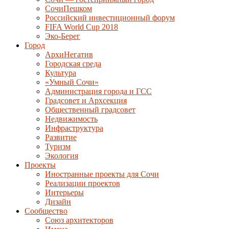
СочиПешком
Российский инвестиционный форум
FIFA World Cup 2018
Эко-Берег
Город
АрхиНегатив
Городская среда
Культура
«Умный Сочи»
Администрация города и ГСС
Градсовет и Архсекция
Общественный градсовет
Недвижимость
Инфраструктура
Развитие
Туризм
Экология
Проекты
Иностранные проекты для Сочи
Реализации проектов
Интерьеры
Дизайн
Сообщество
Союз архитекторов