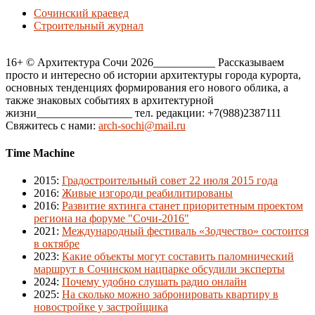
Сочинский краевед
Строительный журнал
16+ © Архитектура Сочи 2026___________ Рассказываем
просто и интересно об истории архитектуры города курорта,
основных тенденциях формирования его нового облика, а
также знаковых событиях в архитектурной
жизни_________________ тел. редакции: +7(988)2387111
Свяжитесь с нами:
arch-sochi@mail.ru
Time Machine
2015
:
Градостроительный совет 22 июля 2015 года
2016
:
Живые изгороди реабилитированы
2016
:
Развитие яхтинга станет приоритетным проектом
региона на форуме "Сочи-2016"
2021
:
Международный фестиваль «Зодчество» состоится
в октябре
2023
:
Какие объекты могут составить паломнический
маршрут в Сочинском нацпарке обсудили эксперты
2024
:
Почему удобно слушать радио онлайн
2025
:
На сколько можно забронировать квартиру в
новостройке у застройщика