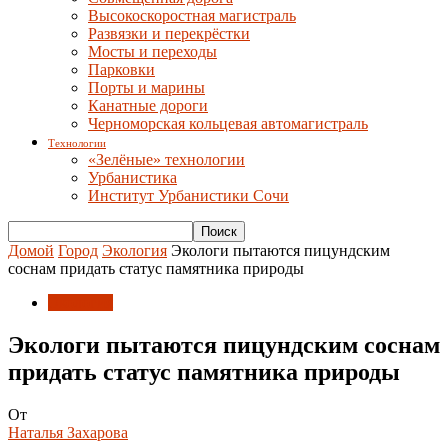
Высокоскоростная магистраль
Развязки и перекрёстки
Мосты и переходы
Парковки
Порты и марины
Канатные дороги
Черноморская кольцевая автомагистраль
Технологии
«Зелёные» технологии
Урбанистика
Институт Урбанистики Сочи
Домой
Город
Экология
Экологи пытаются пицундским
соснам придать статус памятника природы
Экология
Экологи пытаются пицундским соснам
придать статус памятника природы
От
Наталья Захарова