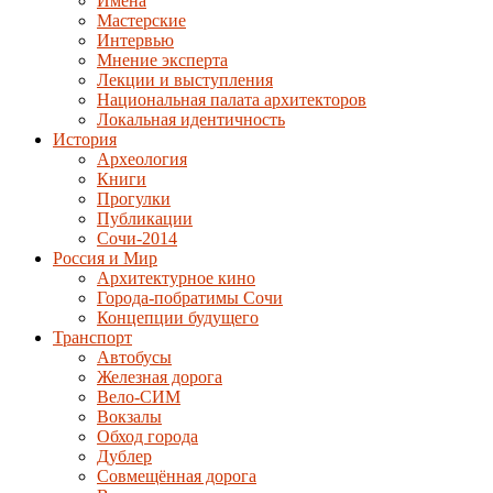
Имена
Мастерские
Интервью
Мнение эксперта
Лекции и выступления
Национальная палата архитекторов
Локальная идентичность
История
Археология
Книги
Прогулки
Публикации
Сочи-2014
Россия и Мир
Архитектурное кино
Города-побратимы Сочи
Концепции будущего
Транспорт
Автобусы
Железная дорога
Вело-СИМ
Вокзалы
Обход города
Дублер
Совмещённая дорога