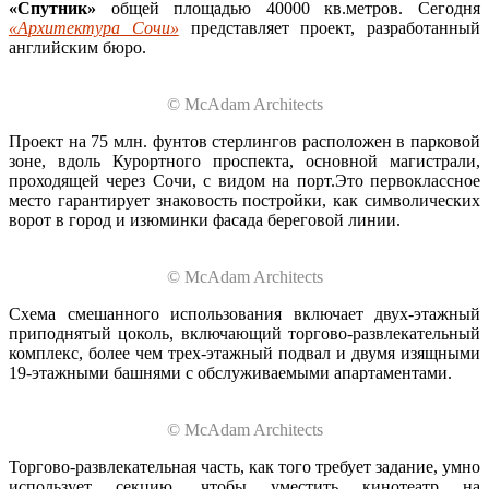
«Спутник»
общей площадью 40000 кв.метров. Сегодня
«Архитектура Сочи»
представляет проект, разработанный
английским бюро.
© McAdam Architects
Проект на 75 млн. фунтов стерлингов расположен в парковой
зоне, вдоль Курортного проспекта, основной магистрали,
проходящей через Сочи, с видом на порт.Это первоклассное
место гарантирует знаковость постройки, как символических
ворот в город и изюминки фасада береговой линии.
© McAdam Architects
Схема смешанного использования включает двух-этажный
приподнятый цоколь, включающий торгово-развлекательный
комплекс, более чем трех-этажный подвал и двумя изящными
19-этажными башнями с обслуживаемыми апартаментами.
© McAdam Architects
Торгово-развлекательная часть, как того требует задание, умно
использует секцию, чтобы уместить кинотеатр на