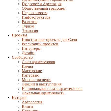
Градсовет и Архсекция
Общественный градсовет
Недвижимость
Инфраструктура
Развитие
Туризм
Экология
Проекты
Иностранные проекты для Сочи
Реализации проектов
Интерьеры
Дизайн
Сообщество
Союз архитекторов
Имена
Мастерские
Интервью
Мнение эксперта
Лекции и выступления
Национальная палата архитекторов
Локальная идентичность
История
Археология
Книги
Прогулки