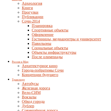
Археология
Книги
Прогулки
Публикации
Сочи-2014
Планировка
Спортивные объекты
Оформление
Гостиницы, медиацентры и университет
Павильоны
Социальные объекты
Объекты инфраструктуры
После олимпиады
Россия и Мир
Архитектурное кино
Города-побратимы Сочи
Концепции будущего
Транспорт
Автобусы
Железная дорога
Вело-СИМ
Вокзалы
Обход города
Дублер
Совмещённая дорога