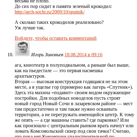
весьма не плохо.
До сих пор сидит в памяти зеленый крокодил:
http://arch-sochi.ru/2009/10/sputnik/
А сколько таких крокодилов реализовано?
Уж лучше так.
Войдите, чтобы оставить комментарий
Игорь Зиновьев
18.08.2014 в 09:16
ага, кинотеатр в полуподвальном, а раньше был выше,
как на пьедестале — это первая насмешка
архитыктуров.
Вторая — высокая конструкция годящаяся не на этом
месте, а в ущелье гор (примерно как лагерь «Спутник»).
Здесь эта махина «подавит» своим видом окружающие
постройки. Для подобных новоделов пусть строят
новый город Новый Сочи в лазаревском районе — мест
там предостаточно и там также нужно осваивать
территории, а не перегружать имеющийся центр. К тому
же опять — а где машины ставить? где парковки? Или
как произошло с центральным рынком врать начнут или
ломать Комсомольский сквер под свои тачки? Считаю,
что пока нет Концепции градостроительной по