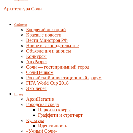
Архитектура Сочи
События
Бродячий лекторий
Краевые новости
Вести Минстроя РФ
Новое в законодательстве
Объявления и анонсы
Конкурсы
АрхРазрез
Сочи — гостеприимный город
СочиПешком
Российский инвестиционный форум
FIFA World Cup 2018
Эко-Берег
Город
АрхиНегатив
Городская среда
Парки и скверы
Граффити и стрит-арт
Культура
Идентичность
«Умный Сочи»