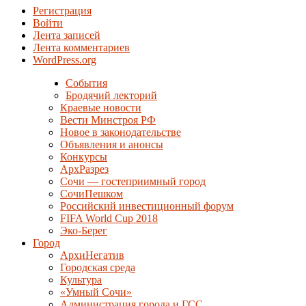
Регистрация
Войти
Лента записей
Лента комментариев
WordPress.org
События
Бродячий лекторий
Краевые новости
Вести Минстроя РФ
Новое в законодательстве
Объявления и анонсы
Конкурсы
АрхРазрез
Сочи — гостеприимный город
СочиПешком
Российский инвестиционный форум
FIFA World Cup 2018
Эко-Берег
Город
АрхиНегатив
Городская среда
Культура
«Умный Сочи»
Администрация города и ГСС