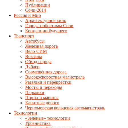
Публикации
Сочи-2014
Россия и Мир
Архитектурное кино
Города-побратимы Сочи
Концепции будущего
Транспорт
Автобусы
Железная дорога
Вело-СИМ
Вокзалы
Обход города
Дублер
Совмещённая дорога
Высокоскоростная магистраль
Развязки и перекрёстки
Мосты и переходы
Парковки
Порты и марины
Канатные дороги
Черноморская кольцевая автомагистраль
Технологии
«Зелёные» технологии
Урбанистика