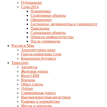
Публикации
Сочи-2014
Планировка
Спортивные объекты
Оформление
Гостиницы, медиацентры и университет
Павильоны
Социальные объекты
Объекты инфраструктуры
После олимпиады
Россия и Мир
Архитектурное кино
Города-побратимы Сочи
Концепции будущего
Транспорт
Автобусы
Железная дорога
Вело-СИМ
Вокзалы
Обход города
Дублер
Совмещённая дорога
Высокоскоростная магистраль
Развязки и перекрёстки
Мосты и переходы