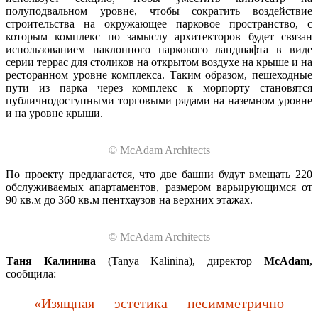
полуподвальном уровне, чтобы сократить воздействие
строительства на окружающее парковое пространство, с
которым комплекс по замыслу архитекторов будет связан
использованием наклонного паркового ландшафта в виде
серии террас для столиков на открытом воздухе на крыше и на
ресторанном уровне комплекса. Таким образом, пешеходные
пути из парка через комплекс к морпорту становятся
публичнодоступными торговыми рядами на наземном уровне
и на уровне крыши.
© McAdam Architects
По проекту предлагается, что две башни будут вмещать 220
обслуживаемых апартаментов, размером варьирующимся от
90 кв.м до 360 кв.м пентхаузов на верхних этажах.
© McAdam Architects
Таня Калинина
(Tanya Kalinina), директор
McAdam
,
сообщила:
«Изящная эстетика несимметрично