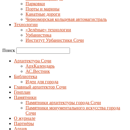
Парковки
Порты и марины
Канатные дороги
Черноморская кольцевая автомагистраль
Технологии
«Зелёные» технологии
Урбанистика
Институт Урбанистики Сочи
Поиск
Архитектура Сочи
АрхКалендарь
АС.Вестник
Библиотека
Идеи для города
Главный архитектор Сочи
Генплан
Памятники
Памятники архитектуры города Сочи
Памятники монументального искусства города
Сочи
О журнале
Партнёры
Архив