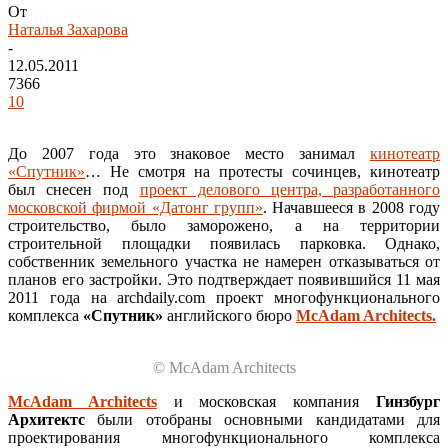
От
Наталья Захарова
-
12.05.2011
7366
10
До 2007 года это знаковое место занимал
кинотеатр
«Спутник»
… Не смотря на протесты сочинцев, кинотеатр
был снесен под
проект делового центра, разработанного
московской фирмой «Датонг групп»
. Начавшееся в 2008 году
строительство, было заморожено, а на территории
строительной площадки появилась парковка. Однако,
собственник земельного участка не намерен отказываться от
планов его застройки. Это подтверждает появившийся 11 мая
2011 года на archdaily.com проект многофункционального
комплекса
«Спутник»
английского бюро
McAdam Architects.
© McAdam Architects
McAdam Architects
и московская компания
Гинзбург
Архитектс
были отобраны основными кандидатами для
проектирования многофункционального комплекса