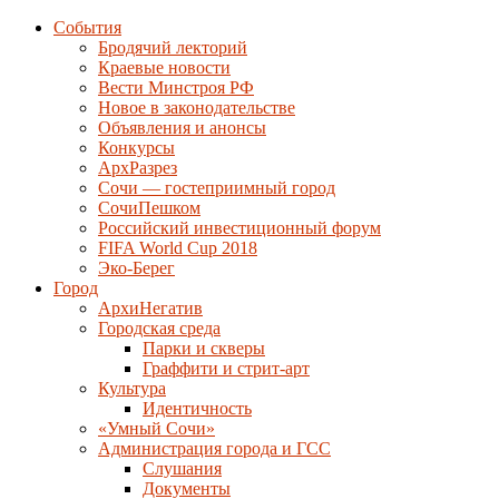
События
Бродячий лекторий
Краевые новости
Вести Минстроя РФ
Новое в законодательстве
Объявления и анонсы
Конкурсы
АрхРазрез
Сочи — гостеприимный город
СочиПешком
Российский инвестиционный форум
FIFA World Cup 2018
Эко-Берег
Город
АрхиНегатив
Городская среда
Парки и скверы
Граффити и стрит-арт
Культура
Идентичность
«Умный Сочи»
Администрация города и ГСС
Слушания
Документы