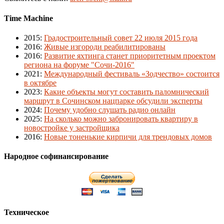
Time Machine
2015
:
Градостроительный совет 22 июля 2015 года
2016
:
Живые изгороди реабилитированы
2016
:
Развитие яхтинга станет приоритетным проектом
региона на форуме "Сочи-2016"
2021
:
Международный фестиваль «Зодчество» состоится
в октябре
2023
:
Какие объекты могут составить паломнический
маршрут в Сочинском нацпарке обсудили эксперты
2024
:
Почему удобно слушать радио онлайн
2025
:
На сколько можно забронировать квартиру в
новостройке у застройщика
2016
:
Новые тоненькие кирпичи для трендовых домов
Народное софинансирование
Техническое