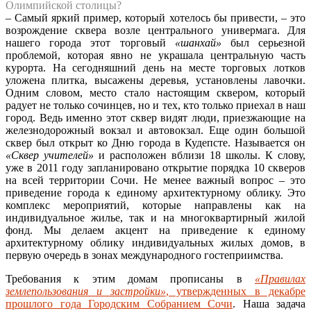
Олимпийской столицы?
– Самый яркий пример, который хотелось бы привести, – это
возрождение сквера возле центрального универмага. Для
нашего города этот торговый
«шанхай»
был серьезной
проблемой, которая явно не украшала центральную часть
курорта. На сегодняшний день на месте торговых лотков
уложена плитка, высажены деревья, установлены лавочки.
Одним словом, место стало настоящим сквером, который
радует не только сочинцев, но и тех, кто только приехал в наш
город. Ведь именно этот сквер видят люди, приезжающие на
железнодорожный вокзал и автовокзал. Еще один большой
сквер был открыт ко Дню города в Кудепсте. Называется он
«Сквер учителей»
и расположен вблизи 18 школы. К слову,
уже в 2011 году запланировано открытие порядка 10 скверов
на всей территории Сочи. Не менее важный вопрос – это
приведение города к единому архитектурному облику. Это
комплекс мероприятий, которые направлены как на
индивидуальное жилье, так и на многоквартирный жилой
фонд. Мы делаем акцент на приведение к единому
архитектурному облику индивидуальных жилых домов, в
первую очередь в зонах международного гостеприимства.
Требования к этим домам прописаны в
«Правилах
землепользования и застройки»
, утвержденных в декабре
прошлого года Городским Собранием Сочи
. Наша задача