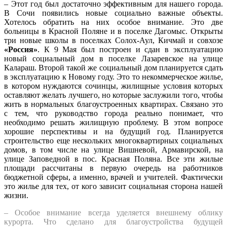
– Этот год был достаточно эффективным для нашего города.
В Сочи появились новые социально важные объекты.
Хотелось обратить на них особое внимание. Это две
больницы в Красной Поляне и в поселке Дагомыс. Открыты
три новые школы в поселках Солох-Аул, Кичмай и совхозе
«Россия»
. К 9 Мая был построен и сдан в эксплуатацию
новый социальный дом в поселке Лазаревское на улице
Калараш. Второй такой же социальный дом планируется сдать
в эксплуатацию к Новому году. Это то некоммерческое жилье,
в котором нуждаются сочинцы, жилищные условия которых
оставляют желать лучшего, но которые заслужили того, чтобы
жить в нормальных благоустроенных квартирах. Связано это
с тем, что руководство города реально понимает, что
необходимо решать жилищную проблему. В этом вопросе
хорошие перспективы и на будущий год. Планируется
строительство еще нескольких многоквартирных социальных
домов, в том числе на улице Вишневой, Армавирской, на
улице Заповедной в пос. Красная Поляна. Все эти жилые
площади рассчитаны в первую очередь на работников
бюджетной сферы, а именно, врачей и учителей. Фактически
это жилье для тех, от кого зависит социальная сторона нашей
жизни.
– Особое внимание всегда уделяется внешнему облику
курорта. Что сделано для благоустройства будущей