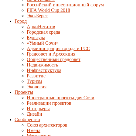
Российский инвестиционный форум
FIFA World Cup 2018
Эко-Берег
Город
АрхиНегатив
Городская среда
Культура
«Умный Сочи»
Администрация города и ГСС
Градсовет и Архсекция
Общественный градсовет
Недвижимость
Инфраструктура
Развитие
Туризм
Экология
Проекты
Иностранные проекты для Сочи
Реализации проектов
Интерьеры
Дизайн
Сообщество
Союз архитекторов
Имена
Мастерские