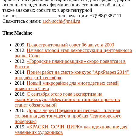
основных тенденциях формирования его нового облика, а
также знаковых событиях в архитектурной
жизни_________________ тел. редакции: +7(988)2387111
Свяжитесь с нами:
arch-sochi@mail.ru
Time Machine
2009
:
Градостроительный совет 06 августа 2009
2012
:
Начался второй этап реконструкции центрального
рынка Сочи
2012
:
«Городские планировщики» скоро появятся и в
России
2014
:
Приём работ на смотр-конкурс "АрхРазрез 2014"
продлён до 1 сентября
2014
:
Новый микрорайон для многодетных семей
появится в Сочи
2016
:
С сентября этого года экспертиза на
экономическую эффективность типовых проектов
станет обязательной
2016
:
Дорога через Шаумянский перевал - платная
соломинка для тонущего в пробках Черноморского
побережья
2019
:
«КРАСКИ. СОЧИ. ЦИРК» как вдохновение для
маленьких художников