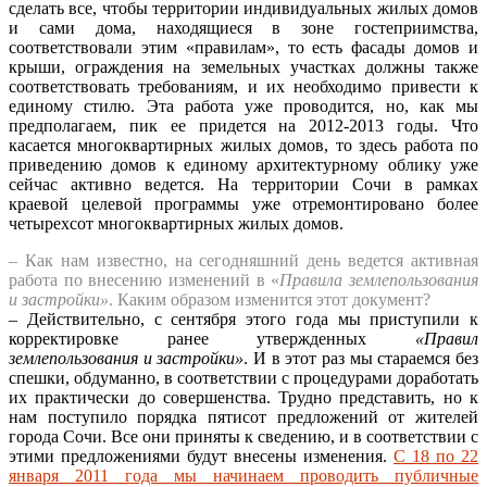
сделать все, чтобы территории индивидуальных жилых домов
и сами дома, находящиеся в зоне гостеприимства,
соответствовали этим «правилам», то есть фасады домов и
крыши, ограждения на земельных участках должны также
соответствовать требованиям, и их необходимо привести к
единому стилю. Эта работа уже проводится, но, как мы
предполагаем, пик ее придется на 2012-2013 годы. Что
касается многоквартирных жилых домов, то здесь работа по
приведению домов к единому архитектурному облику уже
сейчас активно ведется. На территории Сочи в рамках
краевой целевой программы уже отремонтировано более
четырехсот многоквартирных жилых домов.
– Как нам известно, на сегодняшний день ведется активная
работа по внесению изменений в «
Правила землепользования
и застройки»
. Каким образом изменится этот документ?
– Действительно, с сентября этого года мы приступили к
корректировке ранее утвержденных
«Правил
землепользования и застройки»
. И в этот раз мы стараемся без
спешки, обдуманно, в соответствии с процедурами доработать
их практически до совершенства. Трудно представить, но к
нам поступило порядка пятисот предложений от жителей
города Сочи. Все они приняты к сведению, и в соответствии с
этими предложениями будут внесены изменения.
С 18 по 22
января 2011 года мы начинаем проводить публичные