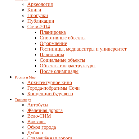
Археология
Книги
Прогулки
Публикации
Сочи-2014
Планировка
Спортивные объекты
Оформление
Гостиницы, медиацентры и университет
Павильоны
Социальные объекты
Объекты инфраструктуры
После олимпиады
Россия и Мир
Архитектурное кино
Города-побратимы Сочи
Концепции будущего
Транспорт
Автобусы
Железная дорога
Вело-СИМ
Вокзалы
Обход города
Дублер
Совмещённая дорога