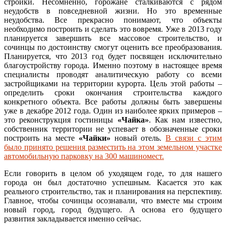
стройки. Несомненно, горожане сталкиваются с рядом
неудобств в повседневной жизни. Но это временные
неудобства. Все прекрасно понимают, что объекты
необходимо построить и сделать это вовремя. Уже в 2013 году
планируется завершить все массовое строительство, и
сочинцы по достоинству смогут оценить все преобразования.
Планируется, что 2013 год будет посвящен исключительно
благоустройству города. Именно поэтому в настоящее время
специалисты проводят аналитическую работу со всеми
застройщиками на территории курорта. Цель этой работы –
определить сроки окончания строительства каждого
конкретного объекта. Все работы должны быть завершены
уже в декабре 2012 года. Один из наиболее ярких примеров –
это реконструкция гостиницы
«Чайка»
. Как нам известно,
собственник территории не успевает в обозначенные сроки
построить на месте
«Чайки»
новый отель.
В связи с этим
было принято решения разместить на этом земельном участке
автомобильную парковку на 300 машиномест.
Если говорить в целом об уходящем годе, то для нашего
города он был достаточно успешным. Касается это как
реального строительство, так и планирования на перспективу.
Главное, чтобы сочинцы осознавали, что вместе мы строим
новый город, город будущего. А основа его будущего
развития закладывается именно сейчас.