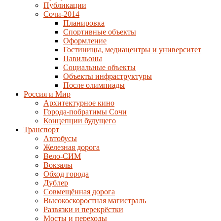
Публикации
Сочи-2014
Планировка
Спортивные объекты
Оформление
Гостиницы, медиацентры и университет
Павильоны
Социальные объекты
Объекты инфраструктуры
После олимпиады
Россия и Мир
Архитектурное кино
Города-побратимы Сочи
Концепции будущего
Транспорт
Автобусы
Железная дорога
Вело-СИМ
Вокзалы
Обход города
Дублер
Совмещённая дорога
Высокоскоростная магистраль
Развязки и перекрёстки
Мосты и переходы