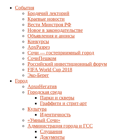
События
Бродячий лекторий
Краевые новости
Вести Минстроя РФ
Новое в законодательстве
Объявления и анонсы
Конкурсы
АрхРазрез
Сочи — гостеприимный город
СочиПешком
Российский инвестиционный форум
FIFA World Cup 2018
Эко-Берег
Город
АрхиНегатив
Городская среда
Парки и скверы
Граффити и стрит-арт
Культура
Идентичность
«Умный Сочи»
Администрация города и ГСС
Слушания
Документы