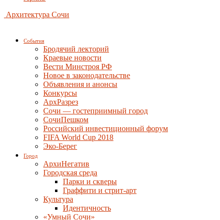
Архитектура Сочи
События
Бродячий лекторий
Краевые новости
Вести Минстроя РФ
Новое в законодательстве
Объявления и анонсы
Конкурсы
АрхРазрез
Сочи — гостеприимный город
СочиПешком
Российский инвестиционный форум
FIFA World Cup 2018
Эко-Берег
Город
АрхиНегатив
Городская среда
Парки и скверы
Граффити и стрит-арт
Культура
Идентичность
«Умный Сочи»