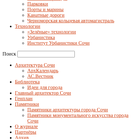
Парковки
Порты и марины
Канатные дороги
Черноморская кольцевая автомагистраль
Технологии
«Зелёные» технологии
Урбанистика
Институт Урбанистики Сочи
Поиск
Архитектура Сочи
АрхКалендарь
АС.Вестник
Библиотека
Идеи для города
Главный архитектор Сочи
Генплан
Памятники
Памятники архитектуры города Сочи
Памятники монументального искусства города
Сочи
О журнале
Партнёры
Архив