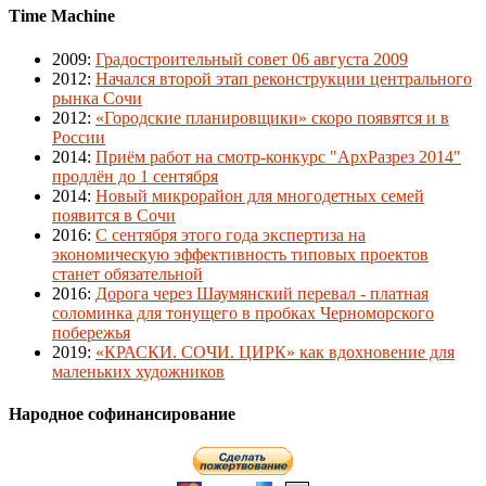
Time Machine
2009
:
Градостроительный совет 06 августа 2009
2012
:
Начался второй этап реконструкции центрального
рынка Сочи
2012
:
«Городские планировщики» скоро появятся и в
России
2014
:
Приём работ на смотр-конкурс "АрхРазрез 2014"
продлён до 1 сентября
2014
:
Новый микрорайон для многодетных семей
появится в Сочи
2016
:
С сентября этого года экспертиза на
экономическую эффективность типовых проектов
станет обязательной
2016
:
Дорога через Шаумянский перевал - платная
соломинка для тонущего в пробках Черноморского
побережья
2019
:
«КРАСКИ. СОЧИ. ЦИРК» как вдохновение для
маленьких художников
Народное софинансирование