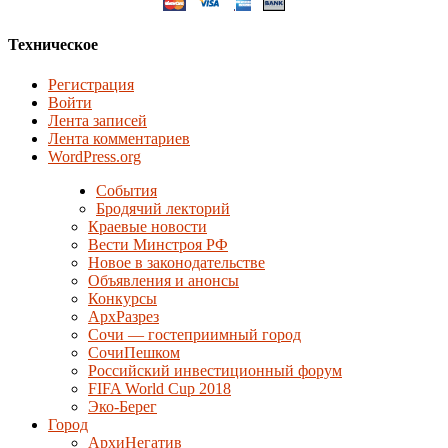
Техническое
Регистрация
Войти
Лента записей
Лента комментариев
WordPress.org
События
Бродячий лекторий
Краевые новости
Вести Минстроя РФ
Новое в законодательстве
Объявления и анонсы
Конкурсы
АрхРазрез
Сочи — гостеприимный город
СочиПешком
Российский инвестиционный форум
FIFA World Cup 2018
Эко-Берег
Город
АрхиНегатив