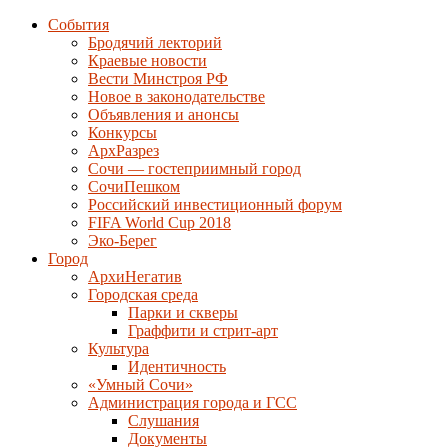
События
Бродячий лекторий
Краевые новости
Вести Минстроя РФ
Новое в законодательстве
Объявления и анонсы
Конкурсы
АрхРазрез
Сочи — гостеприимный город
СочиПешком
Российский инвестиционный форум
FIFA World Cup 2018
Эко-Берег
Город
АрхиНегатив
Городская среда
Парки и скверы
Граффити и стрит-арт
Культура
Идентичность
«Умный Сочи»
Администрация города и ГСС
Слушания
Документы