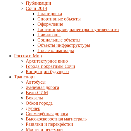
Публикации
Сочи-2014
Планировка
Спортивные объекты
Оформление
Гостиницы, медиацентры и университет
Павильоны
Социальные объекты
Объекты инфраструктуры
После олимпиады
Россия и Мир
Архитектурное кино
Города-побратимы Сочи
Концепции будущего
Транспорт
Автобусы
Железная дорога
Вело-СИМ
Вокзалы
Обход города
Дублер
Совмещённая дорога
Высокоскоростная магистраль
Развязки и перекрёстки
Мосты и переходы