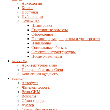
Археология
Книги
Прогулки
Публикации
Сочи-2014
Планировка
Спортивные объекты
Оформление
Гостиницы, медиацентры и университет
Павильоны
Социальные объекты
Объекты инфраструктуры
После олимпиады
Россия и Мир
Архитектурное кино
Города-побратимы Сочи
Концепции будущего
Транспорт
Автобусы
Железная дорога
Вело-СИМ
Вокзалы
Обход города
Дублер
Совмещённая дорога