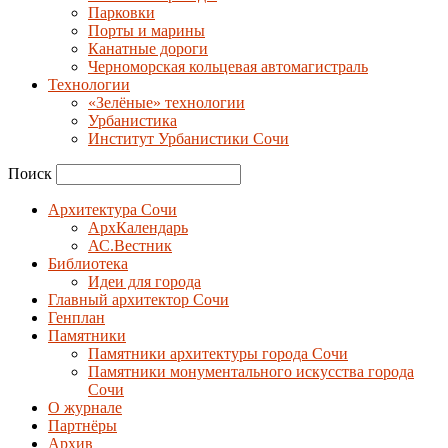
Парковки
Порты и марины
Канатные дороги
Черноморская кольцевая автомагистраль
Технологии
«Зелёные» технологии
Урбанистика
Институт Урбанистики Сочи
Поиск
Архитектура Сочи
АрхКалендарь
АС.Вестник
Библиотека
Идеи для города
Главный архитектор Сочи
Генплан
Памятники
Памятники архитектуры города Сочи
Памятники монументального искусства города
Сочи
О журнале
Партнёры
Архив