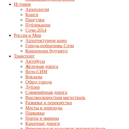
История
Археология
Книги
Прогулки
Публикации
Сочи-2014
Россия и Мир
Архитектурное кино
Города-побратимы Сочи
Концепции будущего
Транспорт
Автобусы
Железная дорога
Вело-СИМ
Вокзалы
Обход города
Дублер
Совмещённая дорога
Высокоскоростная магистраль
Развязки и перекрёстки
Мосты и переходы
Парковки
Порты и марины
Канатные дороги
Черноморская кольцевая автомагистраль