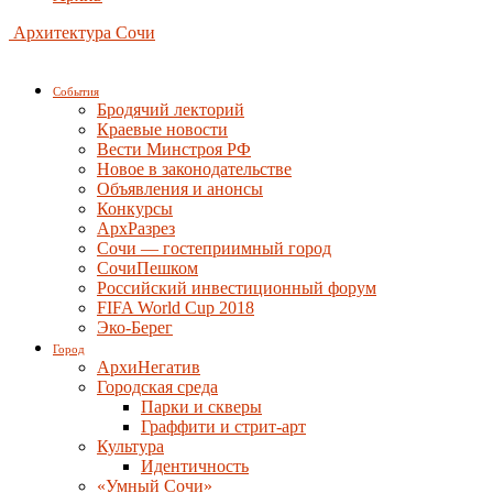
Архитектура Сочи
События
Бродячий лекторий
Краевые новости
Вести Минстроя РФ
Новое в законодательстве
Объявления и анонсы
Конкурсы
АрхРазрез
Сочи — гостеприимный город
СочиПешком
Российский инвестиционный форум
FIFA World Cup 2018
Эко-Берег
Город
АрхиНегатив
Городская среда
Парки и скверы
Граффити и стрит-арт
Культура
Идентичность
«Умный Сочи»