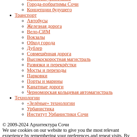
Города-побратимы Сочи
Концепции будущего
Транспорт
Автобусы
Железная дорога
Вело-СИМ
Вокзалы
Обход города
Дублер
Совмещённая дорога
Высокоскоростная магистраль
Развязки и перекрёстки
Мосты и переходы
Парковки
Порты и марины
Канатные дороги
Черноморская кольцевая автомагистраль
Технологии
«Зелёные» технологии
Урбанистика
Институт Урбанистики Сочи
© 2009-2024 Архитектура Сочи
We use cookies on our website to give you the most relevant
experience by remembering your preferences and repeat visits. By