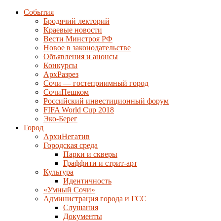
События
Бродячий лекторий
Краевые новости
Вести Минстроя РФ
Новое в законодательстве
Объявления и анонсы
Конкурсы
АрхРазрез
Сочи — гостеприимный город
СочиПешком
Российский инвестиционный форум
FIFA World Cup 2018
Эко-Берег
Город
АрхиНегатив
Городская среда
Парки и скверы
Граффити и стрит-арт
Культура
Идентичность
«Умный Сочи»
Администрация города и ГСС
Слушания
Документы