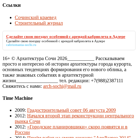
Ссылки
Сочинский краевед
Строительный журнал
Сделайте свою поездку особенной с арендой кабриолета в Адлере
Сделайте свою поездку особенной с арендой кабриолета в Адлере
cabriomania-sochi.ru
16+ © Архитектура Сочи 2026___________ Рассказываем
просто и интересно об истории архитектуры города курорта,
основных тенденциях формирования его нового облика, а
также знаковых событиях в архитектурной
жизни_________________ тел. редакции: +7(988)2387111
Свяжитесь с нами:
arch-sochi@mail.ru
Time Machine
2009
:
Градостроительный совет 06 августа 2009
2012
:
Начался второй этап реконструкции центрального
рынка Сочи
2012
:
«Городские планировщики» скоро появятся и в
России
2014
:
Приём работ на смотр-конкурс "АрхРазрез 2014"