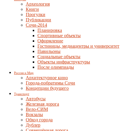
Археология
Книги
Прогулки
Публикации
Сочи-2014
Планировка
Спортивные объекты
Оформление
Гостиницы, медиацентры и университет
Павильоны
Социальные объекты
Объекты инфраструктуры
После олимпиады
Россия и Мир
Архитектурное кино
Города-побратимы Сочи
Концепции будущего
Транспорт
Автобусы
Железная дорога
Вело-СИМ
Вокзалы
Обход города
Дублер
Совмещённая дорога