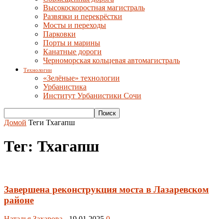
Высокоскоростная магистраль
Развязки и перекрёстки
Мосты и переходы
Парковки
Порты и марины
Канатные дороги
Черноморская кольцевая автомагистраль
Технологии
«Зелёные» технологии
Урбанистика
Институт Урбанистики Сочи
Домой
Теги
Тхагапш
Тег: Тхагапш
Завершена реконструкция моста в Лазаревском
районе
Наталья Захарова
-
19.01.2025
0