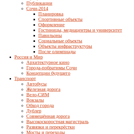
Публикации
Сочи-2014
Планировка
Спортивные объекты
Оформление
Гостиницы, медиацентры и университет
Павильоны
Социальные объекты
Объекты инфраструктуры
После олимпиады
Россия и Мир
Архитектурное кино
Города-побратимы Сочи
Концепции будущего
Транспорт
Автобусы
Железная дорога
Вело-СИМ
Вокзалы
Обход города
Дублер
Совмещённая дорога
Высокоскоростная магистраль
Развязки и перекрёстки
Мосты и переходы