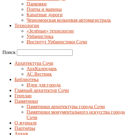
Парковки
Порты и марины
Канатные дороги
Черноморская кольцевая автомагистраль
Технологии
«Зелёные» технологии
Урбанистика
Институт Урбанистики Сочи
Поиск
Архитектура Сочи
АрхКалендарь
АС.Вестник
Библиотека
Идеи для города
Главный архитектор Сочи
Генплан
Памятники
Памятники архитектуры города Сочи
Памятники монументального искусства города
Сочи
О журнале
Партнёры
Архив