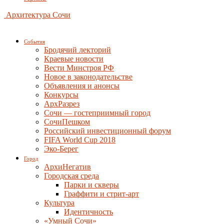
Архитектура Сочи
События
Бродячий лекторий
Краевые новости
Вести Минстроя РФ
Новое в законодательстве
Объявления и анонсы
Конкурсы
АрхРазрез
Сочи — гостеприимный город
СочиПешком
Российский инвестиционный форум
FIFA World Cup 2018
Эко-Берег
Город
АрхиНегатив
Городская среда
Парки и скверы
Граффити и стрит-арт
Культура
Идентичность
«Умный Сочи»