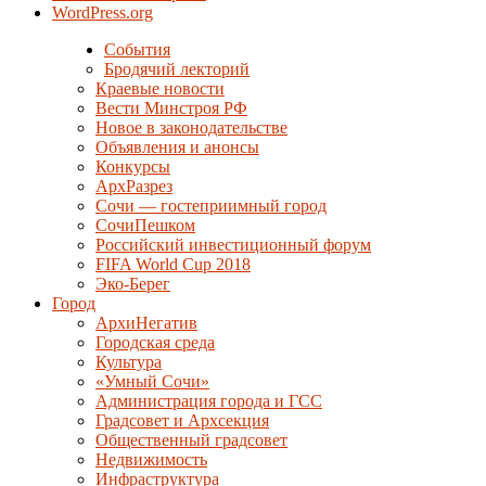
WordPress.org
События
Бродячий лекторий
Краевые новости
Вести Минстроя РФ
Новое в законодательстве
Объявления и анонсы
Конкурсы
АрхРазрез
Сочи — гостеприимный город
СочиПешком
Российский инвестиционный форум
FIFA World Cup 2018
Эко-Берег
Город
АрхиНегатив
Городская среда
Культура
«Умный Сочи»
Администрация города и ГСС
Градсовет и Архсекция
Общественный градсовет
Недвижимость
Инфраструктура