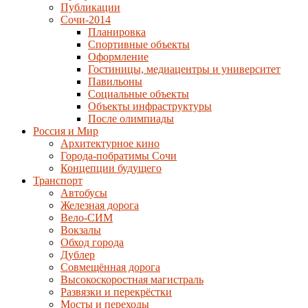
Публикации
Сочи-2014
Планировка
Спортивные объекты
Оформление
Гостиницы, медиацентры и университет
Павильоны
Социальные объекты
Объекты инфраструктуры
После олимпиады
Россия и Мир
Архитектурное кино
Города-побратимы Сочи
Концепции будущего
Транспорт
Автобусы
Железная дорога
Вело-СИМ
Вокзалы
Обход города
Дублер
Совмещённая дорога
Высокоскоростная магистраль
Развязки и перекрёстки
Мосты и переходы