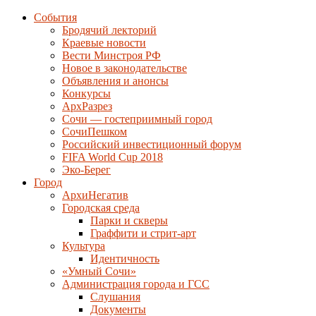
События
Бродячий лекторий
Краевые новости
Вести Минстроя РФ
Новое в законодательстве
Объявления и анонсы
Конкурсы
АрхРазрез
Сочи — гостеприимный город
СочиПешком
Российский инвестиционный форум
FIFA World Cup 2018
Эко-Берег
Город
АрхиНегатив
Городская среда
Парки и скверы
Граффити и стрит-арт
Культура
Идентичность
«Умный Сочи»
Администрация города и ГСС
Слушания
Документы