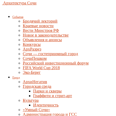
Архитектура Сочи
События
Бродячий лекторий
Краевые новости
Вести Минстроя РФ
Новое в законодательстве
Объявления и анонсы
Конкурсы
АрхРазрез
Сочи — гостеприимный город
СочиПешком
Российский инвестиционный форум
FIFA World Cup 2018
Эко-Берег
Город
АрхиНегатив
Городская среда
Парки и скверы
Граффити и стрит-арт
Культура
Идентичность
«Умный Сочи»
Администрация города и ГСС