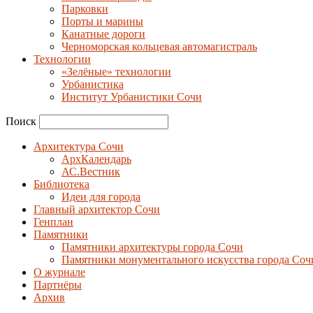
Парковки
Порты и марины
Канатные дороги
Черноморская кольцевая автомагистраль
Технологии
«Зелёные» технологии
Урбанистика
Институт Урбанистики Сочи
Поиск
Архитектура Сочи
АрхКалендарь
АС.Вестник
Библиотека
Идеи для города
Главный архитектор Сочи
Генплан
Памятники
Памятники архитектуры города Сочи
Памятники монументального искусства города Соч
О журнале
Партнёры
Архив