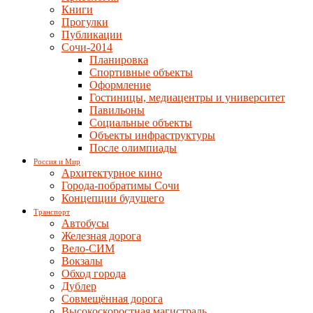
Книги
Прогулки
Публикации
Сочи-2014
Планировка
Спортивные объекты
Оформление
Гостиницы, медиацентры и университет
Павильоны
Социальные объекты
Объекты инфраструктуры
После олимпиады
Россия и Мир
Архитектурное кино
Города-побратимы Сочи
Концепции будущего
Транспорт
Автобусы
Железная дорога
Вело-СИМ
Вокзалы
Обход города
Дублер
Совмещённая дорога
Высокоскоростная магистраль