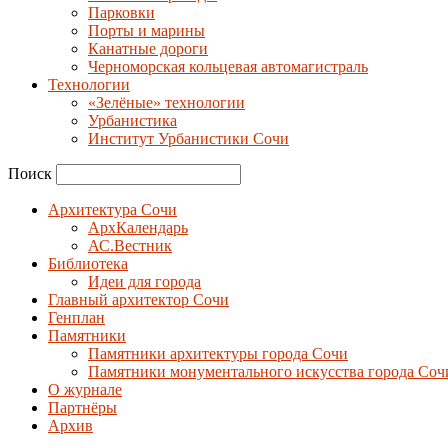
Парковки
Порты и марины
Канатные дороги
Черноморская кольцевая автомагистраль
Технологии
«Зелёные» технологии
Урбанистика
Институт Урбанистики Сочи
Поиск
Архитектура Сочи
АрхКалендарь
АС.Вестник
Библиотека
Идеи для города
Главный архитектор Сочи
Генплан
Памятники
Памятники архитектуры города Сочи
Памятники монументального искусства города Соч
О журнале
Партнёры
Архив