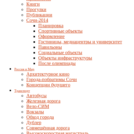
Книги
Прогулки
Публикации
Сочи-2014
Планировка
Спортивные объекты
Оформление
Гостиницы, медиацентры и университет
Павильоны
Социальные объекты
Объекты инфраструктуры
После олимпиады
Россия и Мир
Архитектурное кино
Города-побратимы Сочи
Концепции будущего
Транспорт
Автобусы
Железная дорога
Вело-СИМ
Вокзалы
Обход города
Дублер
Совмещённая дорога
Высокоскоростная магистраль