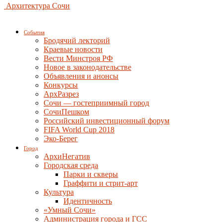
Архитектура Сочи
События
Бродячий лекторий
Краевые новости
Вести Минстроя РФ
Новое в законодательстве
Объявления и анонсы
Конкурсы
АрхРазрез
Сочи — гостеприимный город
СочиПешком
Российский инвестиционный форум
FIFA World Cup 2018
Эко-Берег
Город
АрхиНегатив
Городская среда
Парки и скверы
Граффити и стрит-арт
Культура
Идентичность
«Умный Сочи»
Администрация города и ГСС