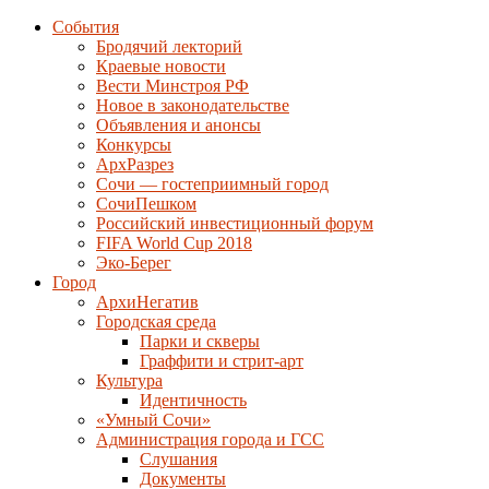
События
Бродячий лекторий
Краевые новости
Вести Минстроя РФ
Новое в законодательстве
Объявления и анонсы
Конкурсы
АрхРазрез
Сочи — гостеприимный город
СочиПешком
Российский инвестиционный форум
FIFA World Cup 2018
Эко-Берег
Город
АрхиНегатив
Городская среда
Парки и скверы
Граффити и стрит-арт
Культура
Идентичность
«Умный Сочи»
Администрация города и ГСС
Слушания
Документы