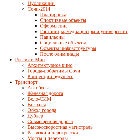
Публикации
Сочи-2014
Планировка
Спортивные объекты
Оформление
Гостиницы, медиацентры и университет
Павильоны
Социальные объекты
Объекты инфраструктуры
После олимпиады
Россия и Мир
Архитектурное кино
Города-побратимы Сочи
Концепции будущего
Транспорт
Автобусы
Железная дорога
Вело-СИМ
Вокзалы
Обход города
Дублер
Совмещённая дорога
Высокоскоростная магистраль
Развязки и перекрёстки
Мосты и переходы