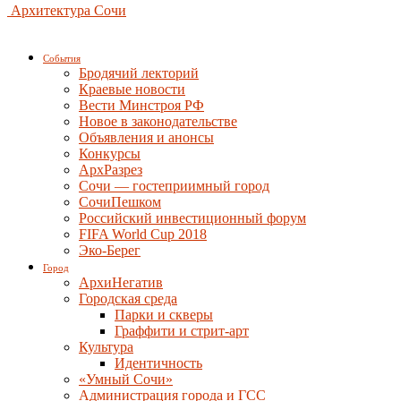
Архитектура Сочи
События
Бродячий лекторий
Краевые новости
Вести Минстроя РФ
Новое в законодательстве
Объявления и анонсы
Конкурсы
АрхРазрез
Сочи — гостеприимный город
СочиПешком
Российский инвестиционный форум
FIFA World Cup 2018
Эко-Берег
Город
АрхиНегатив
Городская среда
Парки и скверы
Граффити и стрит-арт
Культура
Идентичность
«Умный Сочи»
Администрация города и ГСС