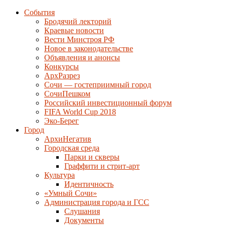
События
Бродячий лекторий
Краевые новости
Вести Минстроя РФ
Новое в законодательстве
Объявления и анонсы
Конкурсы
АрхРазрез
Сочи — гостеприимный город
СочиПешком
Российский инвестиционный форум
FIFA World Cup 2018
Эко-Берег
Город
АрхиНегатив
Городская среда
Парки и скверы
Граффити и стрит-арт
Культура
Идентичность
«Умный Сочи»
Администрация города и ГСС
Слушания
Документы