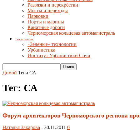
Развязки и перекрёстки
Мосты и переходы
Парковки
Порты и марины
Канатные дороги
Черноморская кольцевая автомагистраль
Технологии
«Зелёные» технологии
Урбанистика
Институт Урбанистики Сочи
Домой
Теги
СА
Тег: СА
Форум архитекторов Черноморского региона про
Наталья Захарова
-
30.11.2011
0