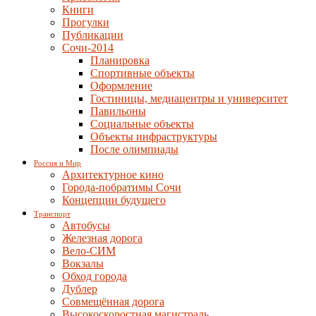
Книги
Прогулки
Публикации
Сочи-2014
Планировка
Спортивные объекты
Оформление
Гостиницы, медиацентры и университет
Павильоны
Социальные объекты
Объекты инфраструктуры
После олимпиады
Россия и Мир
Архитектурное кино
Города-побратимы Сочи
Концепции будущего
Транспорт
Автобусы
Железная дорога
Вело-СИМ
Вокзалы
Обход города
Дублер
Совмещённая дорога
Высокоскоростная магистраль