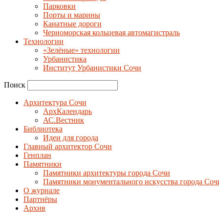
Парковки
Порты и марины
Канатные дороги
Черноморская кольцевая автомагистраль
Технологии
«Зелёные» технологии
Урбанистика
Институт Урбанистики Сочи
Поиск
Архитектура Сочи
АрхКалендарь
АС.Вестник
Библиотека
Идеи для города
Главный архитектор Сочи
Генплан
Памятники
Памятники архитектуры города Сочи
Памятники монументального искусства города Соч
О журнале
Партнёры
Архив