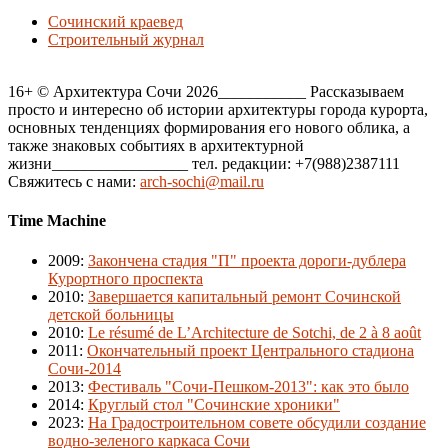
Сочинский краевед
Строительный журнал
16+ © Архитектура Сочи 2026___________ Рассказываем
просто и интересно об истории архитектуры города курорта,
основных тенденциях формирования его нового облика, а
также знаковых событиях в архитектурной
жизни_________________ тел. редакции: +7(988)2387111
Свяжитесь с нами:
arch-sochi@mail.ru
Time Machine
2009
:
Закончена стадия "П" проекта дороги-дублера
Курортного проспекта
2010
:
Завершается капитальный ремонт Сочинской
детской больницы
2010
:
Le résumé de L’Architecture de Sotchi, de 2 à 8 août
2011
:
Окончательный проект Центрального стадиона
Сочи-2014
2013
:
Фестиваль "Сочи-Пешком-2013": как это было
2014
:
Круглый стол "Сочинские хроники"
2023
:
На Градостроительном совете обсудили создание
водно-зеленого каркаса Сочи