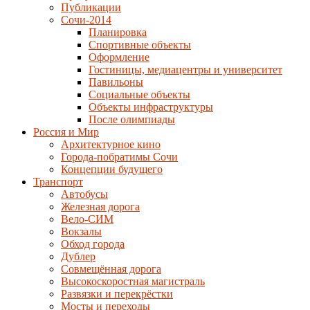
Публикации
Сочи-2014
Планировка
Спортивные объекты
Оформление
Гостиницы, медиацентры и университет
Павильоны
Социальные объекты
Объекты инфраструктуры
После олимпиады
Россия и Мир
Архитектурное кино
Города-побратимы Сочи
Концепции будущего
Транспорт
Автобусы
Железная дорога
Вело-СИМ
Вокзалы
Обход города
Дублер
Совмещённая дорога
Высокоскоростная магистраль
Развязки и перекрёстки
Мосты и переходы