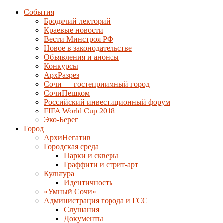
События
Бродячий лекторий
Краевые новости
Вести Минстроя РФ
Новое в законодательстве
Объявления и анонсы
Конкурсы
АрхРазрез
Сочи — гостеприимный город
СочиПешком
Российский инвестиционный форум
FIFA World Cup 2018
Эко-Берег
Город
АрхиНегатив
Городская среда
Парки и скверы
Граффити и стрит-арт
Культура
Идентичность
«Умный Сочи»
Администрация города и ГСС
Слушания
Документы