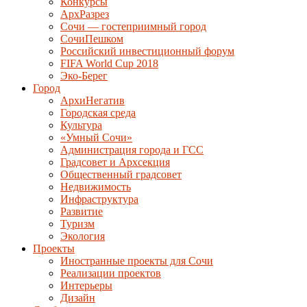
Конкурсы
АрхРазрез
Сочи — гостеприимный город
СочиПешком
Российский инвестиционный форум
FIFA World Cup 2018
Эко-Берег
Город
АрхиНегатив
Городская среда
Культура
«Умный Сочи»
Администрация города и ГСС
Градсовет и Архсекция
Общественный градсовет
Недвижимость
Инфраструктура
Развитие
Туризм
Экология
Проекты
Иностранные проекты для Сочи
Реализации проектов
Интерьеры
Дизайн