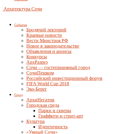
Архитектура Сочи
События
Бродячий лекторий
Краевые новости
Вести Минстроя РФ
Новое в законодательстве
Объявления и анонсы
Конкурсы
АрхРазрез
Сочи — гостеприимный город
СочиПешком
Российский инвестиционный форум
FIFA World Cup 2018
Эко-Берег
Город
АрхиНегатив
Городская среда
Парки и скверы
Граффити и стрит-арт
Культура
Идентичность
«Умный Сочи»