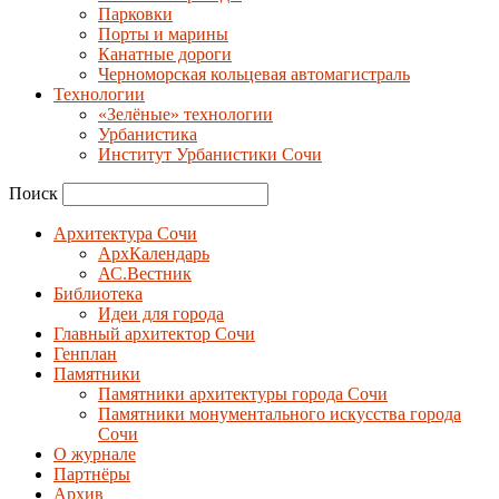
Парковки
Порты и марины
Канатные дороги
Черноморская кольцевая автомагистраль
Технологии
«Зелёные» технологии
Урбанистика
Институт Урбанистики Сочи
Поиск
Архитектура Сочи
АрхКалендарь
АС.Вестник
Библиотека
Идеи для города
Главный архитектор Сочи
Генплан
Памятники
Памятники архитектуры города Сочи
Памятники монументального искусства города
Сочи
О журнале
Партнёры
Архив