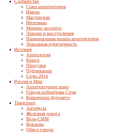
Сообщество
Союз архитекторов
Имена
Мастерские
Интервью
Мнение эксперта
Лекции и выступления
Национальная палата архитекторов
Локальная идентичность
История
Археология
Книги
Прогулки
Публикации
Сочи-2014
Россия и Мир
Архитектурное кино
Города-побратимы Сочи
Концепции будущего
Транспорт
Автобусы
Железная дорога
Вело-СИМ
Вокзалы
Обход города