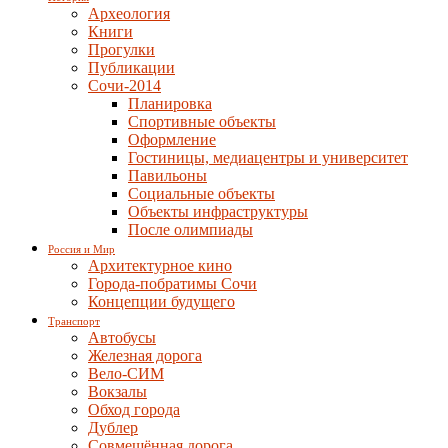
Археология
Книги
Прогулки
Публикации
Сочи-2014
Планировка
Спортивные объекты
Оформление
Гостиницы, медиацентры и университет
Павильоны
Социальные объекты
Объекты инфраструктуры
После олимпиады
Россия и Мир
Архитектурное кино
Города-побратимы Сочи
Концепции будущего
Транспорт
Автобусы
Железная дорога
Вело-СИМ
Вокзалы
Обход города
Дублер
Совмещённая дорога