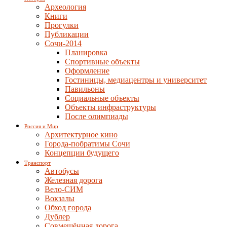
Археология
Книги
Прогулки
Публикации
Сочи-2014
Планировка
Спортивные объекты
Оформление
Гостиницы, медиацентры и университет
Павильоны
Социальные объекты
Объекты инфраструктуры
После олимпиады
Россия и Мир
Архитектурное кино
Города-побратимы Сочи
Концепции будущего
Транспорт
Автобусы
Железная дорога
Вело-СИМ
Вокзалы
Обход города
Дублер
Совмещённая дорога