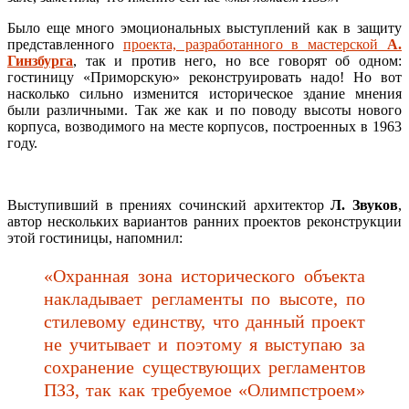
Было еще много эмоциональных выступлений как в защиту
представленного
проекта, разработанного в мастерской
А.
Гинзбурга
, так и против него, но все говорят об одном:
гостиницу «Приморскую» реконструировать надо! Но вот
насколько сильно изменится историческое здание мнения
были различными. Так же как и по поводу высоты нового
корпуса, возводимого на месте корпусов, построенных в 1963
году.
Выступивший в прениях сочинский архитектор
Л. Звуков
,
автор нескольких вариантов ранних проектов реконструкции
этой гостиницы, напомнил:
«Охранная зона исторического объекта
накладывает регламенты по высоте, по
стилевому единству, что данный проект
не учитывает и поэтому я выступаю за
сохранение существующих регламентов
ПЗЗ, так как требуемое «Олимпстроем»