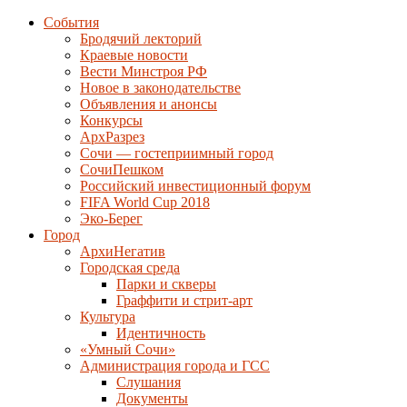
События
Бродячий лекторий
Краевые новости
Вести Минстроя РФ
Новое в законодательстве
Объявления и анонсы
Конкурсы
АрхРазрез
Сочи — гостеприимный город
СочиПешком
Российский инвестиционный форум
FIFA World Cup 2018
Эко-Берег
Город
АрхиНегатив
Городская среда
Парки и скверы
Граффити и стрит-арт
Культура
Идентичность
«Умный Сочи»
Администрация города и ГСС
Слушания
Документы