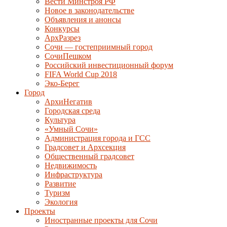
Вести Минстроя РФ
Новое в законодательстве
Объявления и анонсы
Конкурсы
АрхРазрез
Сочи — гостеприимный город
СочиПешком
Российский инвестиционный форум
FIFA World Cup 2018
Эко-Берег
Город
АрхиНегатив
Городская среда
Культура
«Умный Сочи»
Администрация города и ГСС
Градсовет и Архсекция
Общественный градсовет
Недвижимость
Инфраструктура
Развитие
Туризм
Экология
Проекты
Иностранные проекты для Сочи