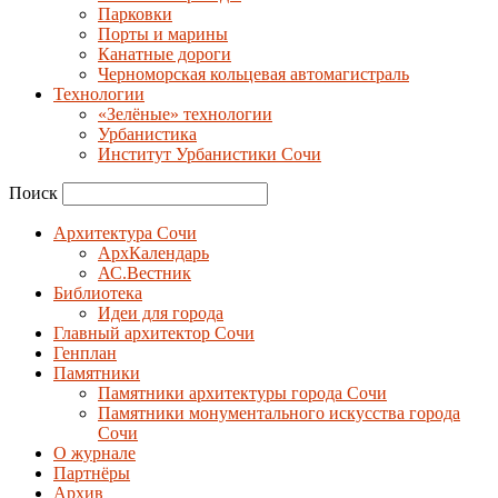
Парковки
Порты и марины
Канатные дороги
Черноморская кольцевая автомагистраль
Технологии
«Зелёные» технологии
Урбанистика
Институт Урбанистики Сочи
Поиск
Архитектура Сочи
АрхКалендарь
АС.Вестник
Библиотека
Идеи для города
Главный архитектор Сочи
Генплан
Памятники
Памятники архитектуры города Сочи
Памятники монументального искусства города
Сочи
О журнале
Партнёры
Архив