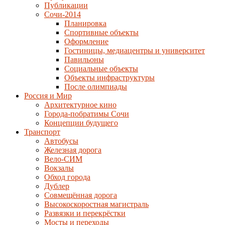
Публикации
Сочи-2014
Планировка
Спортивные объекты
Оформление
Гостиницы, медиацентры и университет
Павильоны
Социальные объекты
Объекты инфраструктуры
После олимпиады
Россия и Мир
Архитектурное кино
Города-побратимы Сочи
Концепции будущего
Транспорт
Автобусы
Железная дорога
Вело-СИМ
Вокзалы
Обход города
Дублер
Совмещённая дорога
Высокоскоростная магистраль
Развязки и перекрёстки
Мосты и переходы