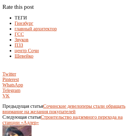
Rate this post
ТЕГИ
Гинзбург
главный архитектор
ГСС
Звуков
ПЗЗ
центр Сочи
Шевейко
Twitter
Pinterest
WhatsApp
Telegram
VK
Предыдущая статья
Сочинские девелоперы стали обращать
внимание на желания покупателей
Следующая статья
Строительство надземного перехода на
станции «Адлер»