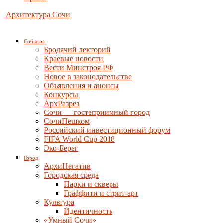
Архитектура Сочи
События
Бродячий лекторий
Краевые новости
Вести Минстроя РФ
Новое в законодательстве
Объявления и анонсы
Конкурсы
АрхРазрез
Сочи — гостеприимный город
СочиПешком
Российский инвестиционный форум
FIFA World Cup 2018
Эко-Берег
Город
АрхиНегатив
Городская среда
Парки и скверы
Граффити и стрит-арт
Культура
Идентичность
«Умный Сочи»