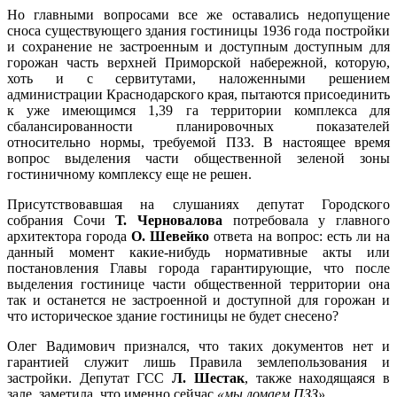
Но главными вопросами все же оставались недопущение
сноса существующего здания гостиницы 1936 года постройки
и сохранение не застроенным и доступным доступным для
горожан часть верхней Приморской набережной, которую,
хоть и с сервитутами, наложенными решением
администрации Краснодарского края, пытаются присоединить
к уже имеющимся 1,39 га территории комплекса для
сбалансированности планировочных показателей
относительно нормы, требуемой ПЗЗ. В настоящее время
вопрос выделения части общественной зеленой зоны
гостиничному комплексу еще не решен.
Присутствовавшая на слушаниях депутат Городского
собрания Сочи
Т. Черновалова
потребовала у главного
архитектора города
О. Шевейко
ответа на вопрос: есть ли на
данный момент какие-нибудь нормативные акты или
постановления Главы города гарантирующие, что после
выделения гостинице части общественной территории она
так и останется не застроенной и доступной для горожан и
что историческое здание гостиницы не будет снесено?
Олег Вадимович признался, что таких документов нет и
гарантией служит лишь Правила землепользования и
застройки. Депутат ГСС
Л. Шестак
, также находящаяся в
зале, заметила, что именно сейчас
«мы ломаем ПЗЗ»
.