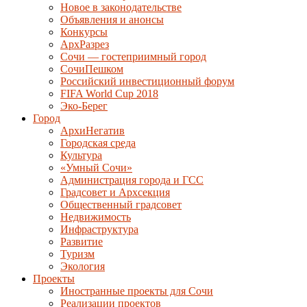
Новое в законодательстве
Объявления и анонсы
Конкурсы
АрхРазрез
Сочи — гостеприимный город
СочиПешком
Российский инвестиционный форум
FIFA World Cup 2018
Эко-Берег
Город
АрхиНегатив
Городская среда
Культура
«Умный Сочи»
Администрация города и ГСС
Градсовет и Архсекция
Общественный градсовет
Недвижимость
Инфраструктура
Развитие
Туризм
Экология
Проекты
Иностранные проекты для Сочи
Реализации проектов