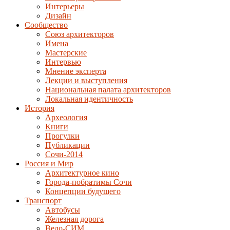
Интерьеры
Дизайн
Сообщество
Союз архитекторов
Имена
Мастерские
Интервью
Мнение эксперта
Лекции и выступления
Национальная палата архитекторов
Локальная идентичность
История
Археология
Книги
Прогулки
Публикации
Сочи-2014
Россия и Мир
Архитектурное кино
Города-побратимы Сочи
Концепции будущего
Транспорт
Автобусы
Железная дорога
Вело-СИМ