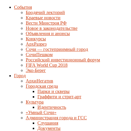
События
Бродячий лекторий
Краевые новости
Вести Минстроя РФ
Новое в законодательстве
Объявления и анонсы
Конкурсы
АрхРазрез
Сочи — гостеприимный город
СочиПешком
Российский инвестиционный форум
FIFA World Cup 2018
Эко-Берег
Город
АрхиНегатив
Городская среда
Парки и скверы
Граффити и стрит-арт
Культура
Идентичность
«Умный Сочи»
Администрация города и ГСС
Слушания
Документы