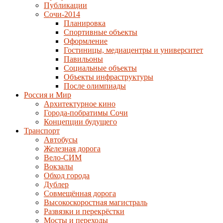
Публикации
Сочи-2014
Планировка
Спортивные объекты
Оформление
Гостиницы, медиацентры и университет
Павильоны
Социальные объекты
Объекты инфраструктуры
После олимпиады
Россия и Мир
Архитектурное кино
Города-побратимы Сочи
Концепции будущего
Транспорт
Автобусы
Железная дорога
Вело-СИМ
Вокзалы
Обход города
Дублер
Совмещённая дорога
Высокоскоростная магистраль
Развязки и перекрёстки
Мосты и переходы