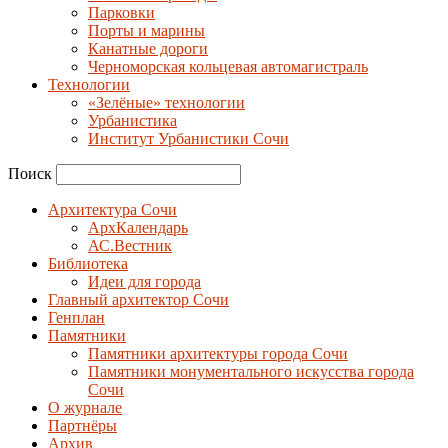
Парковки
Порты и марины
Канатные дороги
Черноморская кольцевая автомагистраль
Технологии
«Зелёные» технологии
Урбанистика
Институт Урбанистики Сочи
Поиск
Архитектура Сочи
АрхКалендарь
АС.Вестник
Библиотека
Идеи для города
Главный архитектор Сочи
Генплан
Памятники
Памятники архитектуры города Сочи
Памятники монументального искусства города
Сочи
О журнале
Партнёры
Архив