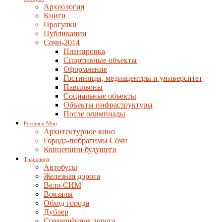
Археология
Книги
Прогулки
Публикации
Сочи-2014
Планировка
Спортивные объекты
Оформление
Гостиницы, медиацентры и университет
Павильоны
Социальные объекты
Объекты инфраструктуры
После олимпиады
Россия и Мир
Архитектурное кино
Города-побратимы Сочи
Концепции будущего
Транспорт
Автобусы
Железная дорога
Вело-СИМ
Вокзалы
Обход города
Дублер
Совмещённая дорога