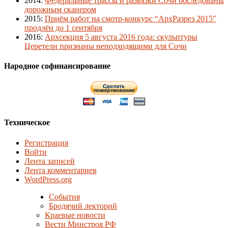
2014
:
Федеральные трассы и развязки Сочи обследованы
дорожным сканером
2015
:
Приём работ на смотр-конкурс “АрхРазрез 2015″
продлён до 1 сентября
2016
:
Архсекция 5 августа 2016 года: скульптуры
Церетели признаны неподходящими для Сочи
Народное софинансирование
Техническое
Регистрация
Войти
Лента записей
Лента комментариев
WordPress.org
События
Бродячий лекторий
Краевые новости
Вести Минстроя РФ