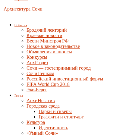
Архитектура Сочи
События
Бродячий лекторий
Краевые новости
Вести Минстроя РФ
Новое в законодательстве
Объявления и анонсы
Конкурсы
АрхРазрез
Сочи — гостеприимный город
СочиПешком
Российский инвестиционный форум
FIFA World Cup 2018
Эко-Берег
Город
АрхиНегатив
Городская среда
Парки и скверы
Граффити и стрит-арт
Культура
Идентичность
«Умный Сочи»