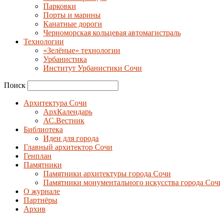
Парковки
Порты и марины
Канатные дороги
Черноморская кольцевая автомагистраль
Технологии
«Зелёные» технологии
Урбанистика
Институт Урбанистики Сочи
Поиск
Архитектура Сочи
АрхКалендарь
АС.Вестник
Библиотека
Идеи для города
Главный архитектор Сочи
Генплан
Памятники
Памятники архитектуры города Сочи
Памятники монументального искусства города Соч
О журнале
Партнёры
Архив