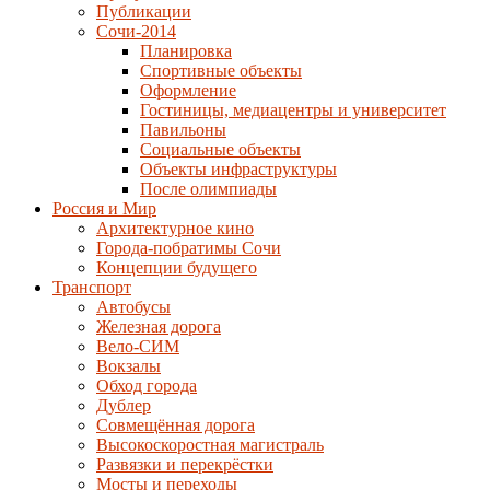
Публикации
Сочи-2014
Планировка
Спортивные объекты
Оформление
Гостиницы, медиацентры и университет
Павильоны
Социальные объекты
Объекты инфраструктуры
После олимпиады
Россия и Мир
Архитектурное кино
Города-побратимы Сочи
Концепции будущего
Транспорт
Автобусы
Железная дорога
Вело-СИМ
Вокзалы
Обход города
Дублер
Совмещённая дорога
Высокоскоростная магистраль
Развязки и перекрёстки
Мосты и переходы