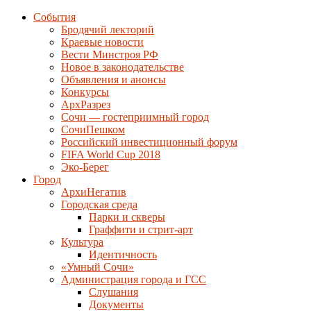
События
Бродячий лекторий
Краевые новости
Вести Минстроя РФ
Новое в законодательстве
Объявления и анонсы
Конкурсы
АрхРазрез
Сочи — гостеприимный город
СочиПешком
Российский инвестиционный форум
FIFA World Cup 2018
Эко-Берег
Город
АрхиНегатив
Городская среда
Парки и скверы
Граффити и стрит-арт
Культура
Идентичность
«Умный Сочи»
Администрация города и ГСС
Слушания
Документы