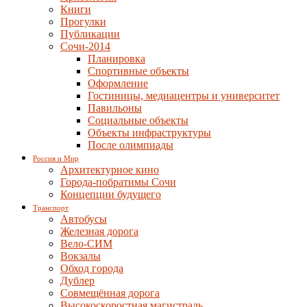
Книги
Прогулки
Публикации
Сочи-2014
Планировка
Спортивные объекты
Оформление
Гостиницы, медиацентры и университет
Павильоны
Социальные объекты
Объекты инфраструктуры
После олимпиады
Россия и Мир
Архитектурное кино
Города-побратимы Сочи
Концепции будущего
Транспорт
Автобусы
Железная дорога
Вело-СИМ
Вокзалы
Обход города
Дублер
Совмещённая дорога
Высокоскоростная магистраль