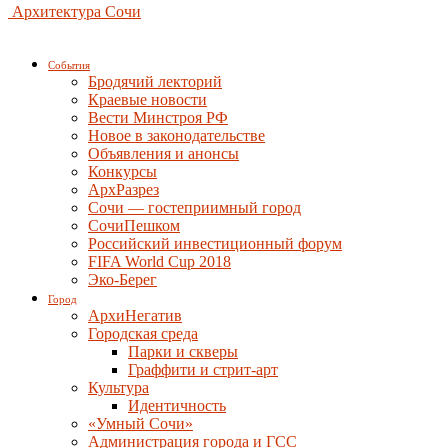
Архитектура Сочи
События
Бродячий лекторий
Краевые новости
Вести Минстроя РФ
Новое в законодательстве
Объявления и анонсы
Конкурсы
АрхРазрез
Сочи — гостеприимный город
СочиПешком
Российский инвестиционный форум
FIFA World Cup 2018
Эко-Берег
Город
АрхиНегатив
Городская среда
Парки и скверы
Граффити и стрит-арт
Культура
Идентичность
«Умный Сочи»
Администрация города и ГСС