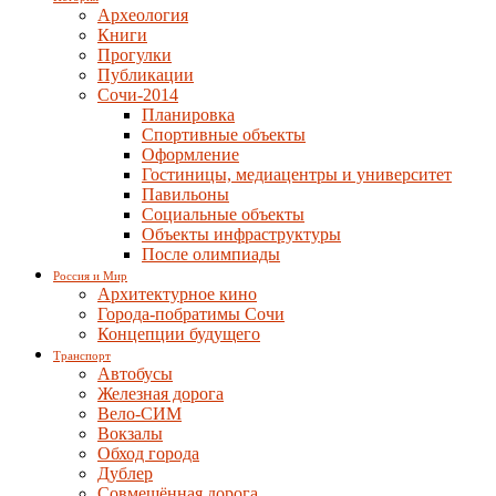
Археология
Книги
Прогулки
Публикации
Сочи-2014
Планировка
Спортивные объекты
Оформление
Гостиницы, медиацентры и университет
Павильоны
Социальные объекты
Объекты инфраструктуры
После олимпиады
Россия и Мир
Архитектурное кино
Города-побратимы Сочи
Концепции будущего
Транспорт
Автобусы
Железная дорога
Вело-СИМ
Вокзалы
Обход города
Дублер
Совмещённая дорога