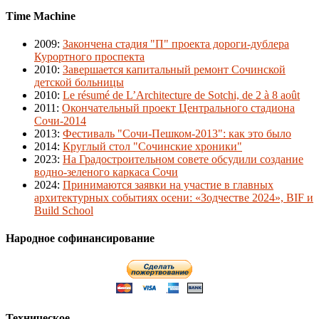
Time Machine
2009
:
Закончена стадия "П" проекта дороги-дублера
Курортного проспекта
2010
:
Завершается капитальный ремонт Сочинской
детской больницы
2010
:
Le résumé de L’Architecture de Sotchi, de 2 à 8 août
2011
:
Окончательный проект Центрального стадиона
Сочи-2014
2013
:
Фестиваль "Сочи-Пешком-2013": как это было
2014
:
Круглый стол "Сочинские хроники"
2023
:
На Градостроительном совете обсудили создание
водно-зеленого каркаса Сочи
2024
:
Принимаются заявки на участие в главных
архитектурных событиях осени: «Зодчестве 2024», BIF и
Build School
Народное софинансирование
Техническое