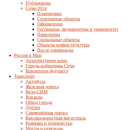
Публикации
Сочи-2014
Планировка
Спортивные объекты
Оформление
Гостиницы, медиацентры и университет
Павильоны
Социальные объекты
Объекты инфраструктуры
После олимпиады
Россия и Мир
Архитектурное кино
Города-побратимы Сочи
Концепции будущего
Транспорт
Автобусы
Железная дорога
Вело-СИМ
Вокзалы
Обход города
Дублер
Совмещённая дорога
Высокоскоростная магистраль
Развязки и перекрёстки
Мосты и переходы