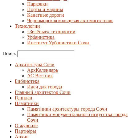
Парковки
Порты и марины
Канатные дороги
Черноморская кольцевая автомагистраль
Технологии
«Зелёные» технологии
Урбанистика
Институт Урбанистики Сочи
Поиск
Архитектура Сочи
АрхКалендарь
АС.Вестник
Библиотека
Идеи для города
Главный архитектор Сочи
Генплан
Памятники
Памятники архитектуры города Сочи
Памятники монументального искусства города
Сочи
О журнале
Партнёры
Архив