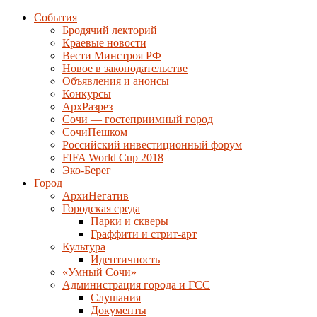
События
Бродячий лекторий
Краевые новости
Вести Минстроя РФ
Новое в законодательстве
Объявления и анонсы
Конкурсы
АрхРазрез
Сочи — гостеприимный город
СочиПешком
Российский инвестиционный форум
FIFA World Cup 2018
Эко-Берег
Город
АрхиНегатив
Городская среда
Парки и скверы
Граффити и стрит-арт
Культура
Идентичность
«Умный Сочи»
Администрация города и ГСС
Слушания
Документы