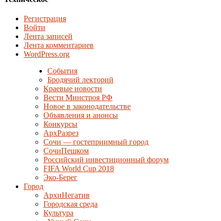
Регистрация
Войти
Лента записей
Лента комментариев
WordPress.org
События
Бродячий лекторий
Краевые новости
Вести Минстроя РФ
Новое в законодательстве
Объявления и анонсы
Конкурсы
АрхРазрез
Сочи — гостеприимный город
СочиПешком
Российский инвестиционный форум
FIFA World Cup 2018
Эко-Берег
Город
АрхиНегатив
Городская среда
Культура