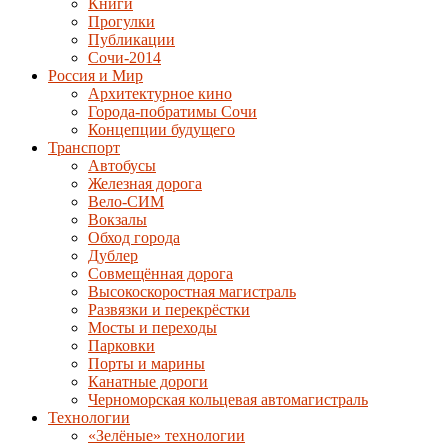
Книги
Прогулки
Публикации
Сочи-2014
Россия и Мир
Архитектурное кино
Города-побратимы Сочи
Концепции будущего
Транспорт
Автобусы
Железная дорога
Вело-СИМ
Вокзалы
Обход города
Дублер
Совмещённая дорога
Высокоскоростная магистраль
Развязки и перекрёстки
Мосты и переходы
Парковки
Порты и марины
Канатные дороги
Черноморская кольцевая автомагистраль
Технологии
«Зелёные» технологии