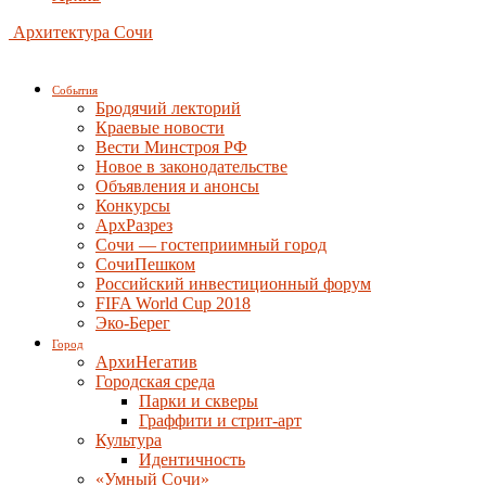
Архитектура Сочи
События
Бродячий лекторий
Краевые новости
Вести Минстроя РФ
Новое в законодательстве
Объявления и анонсы
Конкурсы
АрхРазрез
Сочи — гостеприимный город
СочиПешком
Российский инвестиционный форум
FIFA World Cup 2018
Эко-Берег
Город
АрхиНегатив
Городская среда
Парки и скверы
Граффити и стрит-арт
Культура
Идентичность
«Умный Сочи»