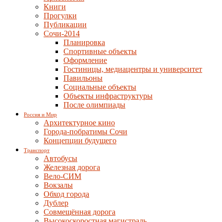
Книги
Прогулки
Публикации
Сочи-2014
Планировка
Спортивные объекты
Оформление
Гостиницы, медиацентры и университет
Павильоны
Социальные объекты
Объекты инфраструктуры
После олимпиады
Россия и Мир
Архитектурное кино
Города-побратимы Сочи
Концепции будущего
Транспорт
Автобусы
Железная дорога
Вело-СИМ
Вокзалы
Обход города
Дублер
Совмещённая дорога
Высокоскоростная магистраль