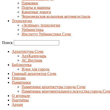
Парковки
Порты и марины
Канатные дороги
Черноморская кольцевая автомагистраль
Технологии
«Зелёные» технологии
Урбанистика
Институт Урбанистики Сочи
Поиск
Архитектура Сочи
АрхКалендарь
АС.Вестник
Библиотека
Идеи для города
Главный архитектор Сочи
Генплан
Памятники
Памятники архитектуры города Сочи
Памятники монументального искусства города Соч
О журнале
Партнёры
Архив