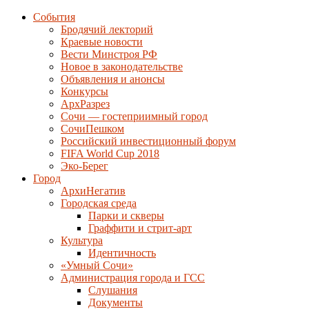
События
Бродячий лекторий
Краевые новости
Вести Минстроя РФ
Новое в законодательстве
Объявления и анонсы
Конкурсы
АрхРазрез
Сочи — гостеприимный город
СочиПешком
Российский инвестиционный форум
FIFA World Cup 2018
Эко-Берег
Город
АрхиНегатив
Городская среда
Парки и скверы
Граффити и стрит-арт
Культура
Идентичность
«Умный Сочи»
Администрация города и ГСС
Слушания
Документы