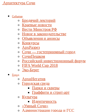
Архитектура Сочи
События
Бродячий лекторий
Краевые новости
Вести Минстроя РФ
Новое в законодательстве
Объявления и анонсы
Конкурсы
АрхРазрез
Сочи — гостеприимный город
СочиПешком
Российский инвестиционный форум
FIFA World Cup 2018
Эко-Берег
Город
АрхиНегатив
Городская среда
Парки и скверы
Граффити и стрит-арт
Культура
Идентичность
«Умный Сочи»
Администрация города и ГСС