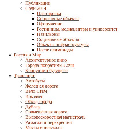
Публикации
Сочи-2014
Планировка
Спортивные объекты
Оформление
Гостиницы, медиацентры и университет
Павильоны
Социальные объекты
Объекты инфраструктуры
После олимпиады
Россия и Мир
Архитектурное кино
Города-побратимы Сочи
Концепции будущего
Транспорт
Автобусы
Железная дорога
Вело-СИМ
Вокзалы
Обход города
Дублер
Совмещённая дорога
Высокоскоростная магистраль
Развязки и перекрёстки
Мосты и переходы