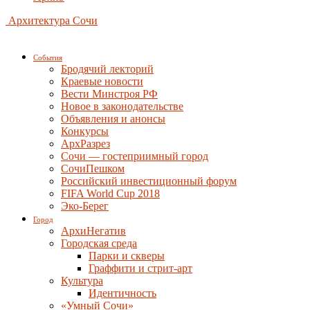
Архитектура Сочи
События
Бродячий лекторий
Краевые новости
Вести Минстроя РФ
Новое в законодательстве
Объявления и анонсы
Конкурсы
АрхРазрез
Сочи — гостеприимный город
СочиПешком
Российский инвестиционный форум
FIFA World Cup 2018
Эко-Берег
Город
АрхиНегатив
Городская среда
Парки и скверы
Граффити и стрит-арт
Культура
Идентичность
«Умный Сочи»