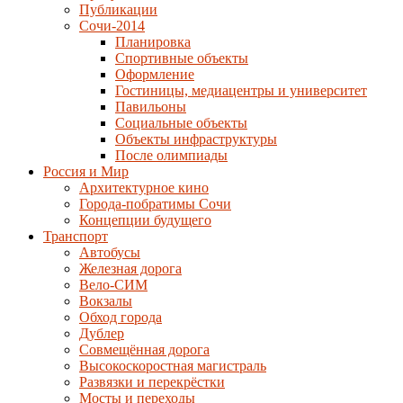
Публикации
Сочи-2014
Планировка
Спортивные объекты
Оформление
Гостиницы, медиацентры и университет
Павильоны
Социальные объекты
Объекты инфраструктуры
После олимпиады
Россия и Мир
Архитектурное кино
Города-побратимы Сочи
Концепции будущего
Транспорт
Автобусы
Железная дорога
Вело-СИМ
Вокзалы
Обход города
Дублер
Совмещённая дорога
Высокоскоростная магистраль
Развязки и перекрёстки
Мосты и переходы