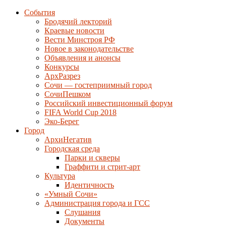
События
Бродячий лекторий
Краевые новости
Вести Минстроя РФ
Новое в законодательстве
Объявления и анонсы
Конкурсы
АрхРазрез
Сочи — гостеприимный город
СочиПешком
Российский инвестиционный форум
FIFA World Cup 2018
Эко-Берег
Город
АрхиНегатив
Городская среда
Парки и скверы
Граффити и стрит-арт
Культура
Идентичность
«Умный Сочи»
Администрация города и ГСС
Слушания
Документы