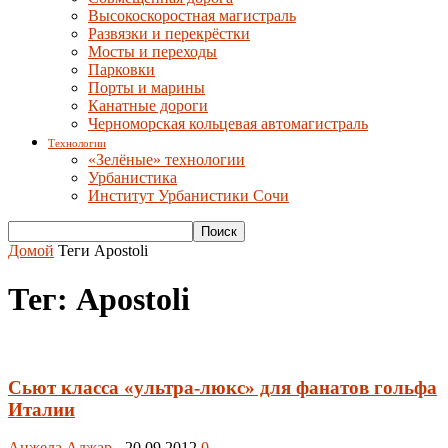
Высокоскоростная магистраль
Развязки и перекрёстки
Мосты и переходы
Парковки
Порты и марины
Канатные дороги
Черноморская кольцевая автомагистраль
Технологии
«Зелёные» технологии
Урбанистика
Институт Урбанистики Сочи
Домой
Теги
Apostoli
Тег: Apostoli
Сьют класса «ультра-люкс» для фанатов гольфа
Италии
Анжела Аджар
-
20.09.2012
0