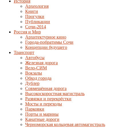
История
Археология
Книги
Прогулки
Публикации
Сочи-2014
Россия и Мир
Архитектурное кино
Города-побратимы Сочи
Концепции будущего
Транспорт
Автобусы
Железная дорога
Вело-СИМ
Вокзалы
Обход города
Дублер
Совмещённая дорога
Высокоскоростная магистраль
Развязки и перекрёстки
Мосты и переходы
Парковки
Порты и марины
Канатные дороги
Черноморская кольцевая автомагистраль