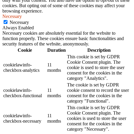
only with your consent. You also have the option to opt-out of these
cookies. But opting out of some of these cookies may affect your
browsing experience.
Necessary
Necessary
Always Enabled
Necessary cookies are absolutely essential for the website to
function properly. These cookies ensure basic functionalities and
security features of the website, anonymously.
Cookie
Duration
Description
This cookie is set by GDPR
Cookie Consent plugin. The
cookielawinfo-
11
cookie is used to store the user
checkbox-analytics
months
consent for the cookies in the
category "Analytics".
The cookie is set by GDPR
cookielawinfo-
11
cookie consent to record the user
checkbox-functional
months
consent for the cookies in the
category "Functional".
This cookie is set by GDPR
Cookie Consent plugin. The
cookielawinfo-
11
cookies is used to store the user
checkbox-necessary
months
consent for the cookies in the
category "Necessary".