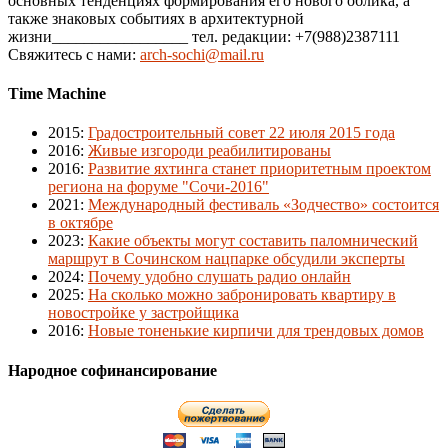
основных тенденциях формирования его нового облика, а
также знаковых событиях в архитектурной
жизни_________________ тел. редакции: +7(988)2387111
Свяжитесь с нами:
arch-sochi@mail.ru
Time Machine
2015
:
Градостроительный совет 22 июля 2015 года
2016
:
Живые изгороди реабилитированы
2016
:
Развитие яхтинга станет приоритетным проектом
региона на форуме "Сочи-2016"
2021
:
Международный фестиваль «Зодчество» состоится
в октябре
2023
:
Какие объекты могут составить паломнический
маршрут в Сочинском нацпарке обсудили эксперты
2024
:
Почему удобно слушать радио онлайн
2025
:
На сколько можно забронировать квартиру в
новостройке у застройщика
2016
:
Новые тоненькие кирпичи для трендовых домов
Народное софинансирование