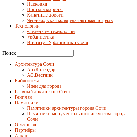
Парковки
Порты и марины
Канатные дороги
Черноморская кольцевая автомагистраль
Технологии
«Зелёные» технологии
Урбанистика
Институт Урбанистики Сочи
Поиск
Архитектура Сочи
АрхКалендарь
АС.Вестник
Библиотека
Идеи для города
Главный архитектор Сочи
Генплан
Памятники
Памятники архитектуры города Сочи
Памятники монументального искусства города
Сочи
О журнале
Партнёры
Архив