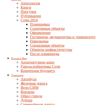
Археология
Книги
Прогулки
Публикации
Сочи-2014
Планировка
Спортивные объекты
Оформление
Гостиницы, медиацентры и университет
Павильоны
Социальные объекты
Объекты инфраструктуры
После олимпиады
Россия и Мир
Архитектурное кино
Города-побратимы Сочи
Концепции будущего
Транспорт
Автобусы
Железная дорога
Вело-СИМ
Вокзалы
Обход города
Дублер
Совмещённая дорога