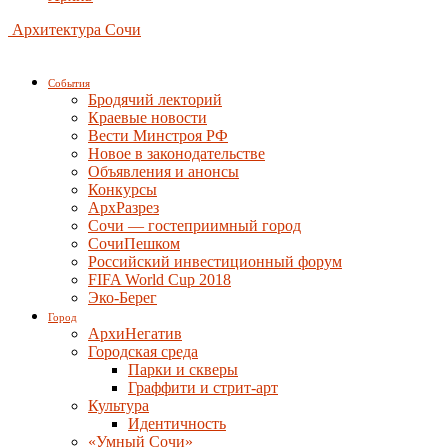
Архитектура Сочи
События
Бродячий лекторий
Краевые новости
Вести Минстроя РФ
Новое в законодательстве
Объявления и анонсы
Конкурсы
АрхРазрез
Сочи — гостеприимный город
СочиПешком
Российский инвестиционный форум
FIFA World Cup 2018
Эко-Берег
Город
АрхиНегатив
Городская среда
Парки и скверы
Граффити и стрит-арт
Культура
Идентичность
«Умный Сочи»