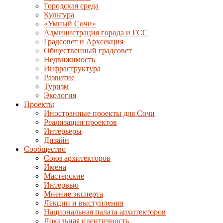
Городская среда
Культура
«Умный Сочи»
Администрация города и ГСС
Градсовет и Архсекция
Общественный градсовет
Недвижимость
Инфраструктура
Развитие
Туризм
Экология
Проекты
Иностранные проекты для Сочи
Реализации проектов
Интерьеры
Дизайн
Сообщество
Союз архитекторов
Имена
Мастерские
Интервью
Мнение эксперта
Лекции и выступления
Национальная палата архитекторов
Локальная идентичность