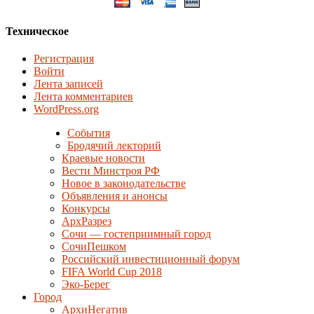
Техническое
Регистрация
Войти
Лента записей
Лента комментариев
WordPress.org
События
Бродячий лекторий
Краевые новости
Вести Минстроя РФ
Новое в законодательстве
Объявления и анонсы
Конкурсы
АрхРазрез
Сочи — гостеприимный город
СочиПешком
Российский инвестиционный форум
FIFA World Cup 2018
Эко-Берег
Город
АрхиНегатив