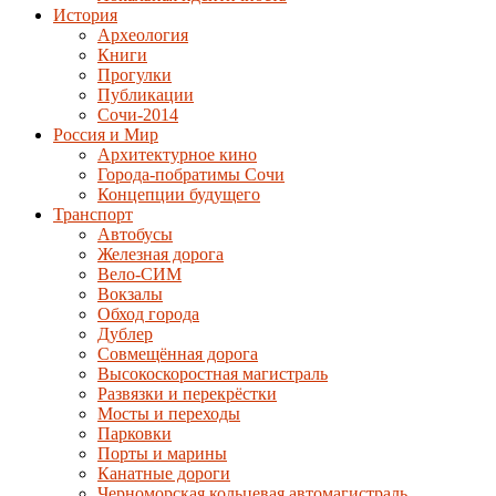
История
Археология
Книги
Прогулки
Публикации
Сочи-2014
Россия и Мир
Архитектурное кино
Города-побратимы Сочи
Концепции будущего
Транспорт
Автобусы
Железная дорога
Вело-СИМ
Вокзалы
Обход города
Дублер
Совмещённая дорога
Высокоскоростная магистраль
Развязки и перекрёстки
Мосты и переходы
Парковки
Порты и марины
Канатные дороги
Черноморская кольцевая автомагистраль