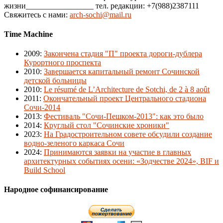
жизни_________________ тел. редакции: +7(988)2387111
Свяжитесь с нами:
arch-sochi@mail.ru
Time Machine
2009
:
Закончена стадия "П" проекта дороги-дублера
Курортного проспекта
2010
:
Завершается капитальный ремонт Сочинской
детской больницы
2010
:
Le résumé de L’Architecture de Sotchi, de 2 à 8 août
2011
:
Окончательный проект Центрального стадиона
Сочи-2014
2013
:
Фестиваль "Сочи-Пешком-2013": как это было
2014
:
Круглый стол "Сочинские хроники"
2023
:
На Градостроительном совете обсудили создание
водно-зеленого каркаса Сочи
2024
:
Принимаются заявки на участие в главных
архитектурных событиях осени: «Зодчестве 2024», BIF и
Build School
Народное софинансирование