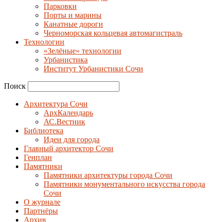
Парковки
Порты и марины
Канатные дороги
Черноморская кольцевая автомагистраль
Технологии
«Зелёные» технологии
Урбанистика
Институт Урбанистики Сочи
Поиск
Архитектура Сочи
АрхКалендарь
АС.Вестник
Библиотека
Идеи для города
Главный архитектор Сочи
Генплан
Памятники
Памятники архитектуры города Сочи
Памятники монументального искусства города
Сочи
О журнале
Партнёры
Архив