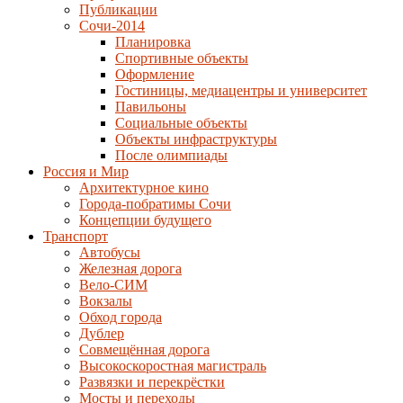
Публикации
Сочи-2014
Планировка
Спортивные объекты
Оформление
Гостиницы, медиацентры и университет
Павильоны
Социальные объекты
Объекты инфраструктуры
После олимпиады
Россия и Мир
Архитектурное кино
Города-побратимы Сочи
Концепции будущего
Транспорт
Автобусы
Железная дорога
Вело-СИМ
Вокзалы
Обход города
Дублер
Совмещённая дорога
Высокоскоростная магистраль
Развязки и перекрёстки
Мосты и переходы