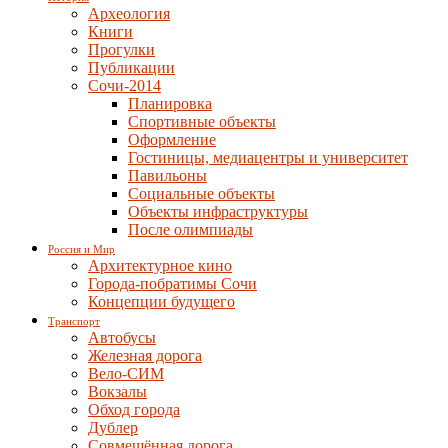
Археология
Книги
Прогулки
Публикации
Сочи-2014
Планировка
Спортивные объекты
Оформление
Гостиницы, медиацентры и университет
Павильоны
Социальные объекты
Объекты инфраструктуры
После олимпиады
Россия и Мир
Архитектурное кино
Города-побратимы Сочи
Концепции будущего
Транспорт
Автобусы
Железная дорога
Вело-СИМ
Вокзалы
Обход города
Дублер
Совмещённая дорога