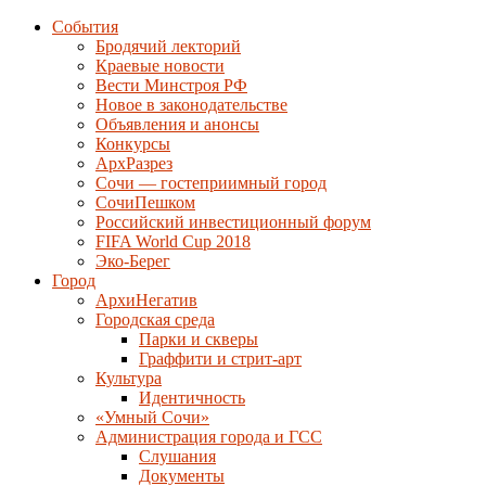
События
Бродячий лекторий
Краевые новости
Вести Минстроя РФ
Новое в законодательстве
Объявления и анонсы
Конкурсы
АрхРазрез
Сочи — гостеприимный город
СочиПешком
Российский инвестиционный форум
FIFA World Cup 2018
Эко-Берег
Город
АрхиНегатив
Городская среда
Парки и скверы
Граффити и стрит-арт
Культура
Идентичность
«Умный Сочи»
Администрация города и ГСС
Слушания
Документы