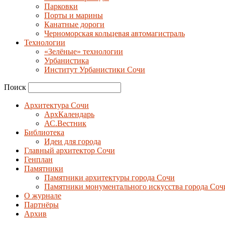
Парковки
Порты и марины
Канатные дороги
Черноморская кольцевая автомагистраль
Технологии
«Зелёные» технологии
Урбанистика
Институт Урбанистики Сочи
Поиск
Архитектура Сочи
АрхКалендарь
АС.Вестник
Библиотека
Идеи для города
Главный архитектор Сочи
Генплан
Памятники
Памятники архитектуры города Сочи
Памятники монументального искусства города Соч
О журнале
Партнёры
Архив