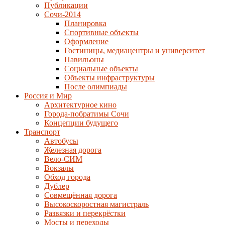
Публикации
Сочи-2014
Планировка
Спортивные объекты
Оформление
Гостиницы, медиацентры и университет
Павильоны
Социальные объекты
Объекты инфраструктуры
После олимпиады
Россия и Мир
Архитектурное кино
Города-побратимы Сочи
Концепции будущего
Транспорт
Автобусы
Железная дорога
Вело-СИМ
Вокзалы
Обход города
Дублер
Совмещённая дорога
Высокоскоростная магистраль
Развязки и перекрёстки
Мосты и переходы