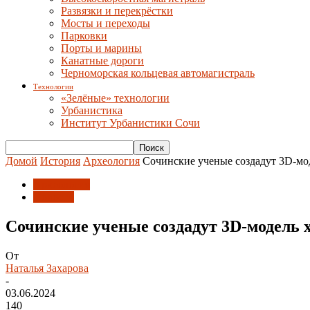
Развязки и перекрёстки
Мосты и переходы
Парковки
Порты и марины
Канатные дороги
Черноморская кольцевая автомагистраль
Технологии
«Зелёные» технологии
Урбанистика
Институт Урбанистики Сочи
Домой
История
Археология
Сочинские ученые создадут 3D-мо
Археология
Новости
Сочинские ученые создадут 3D-модель 
От
Наталья Захарова
-
03.06.2024
140