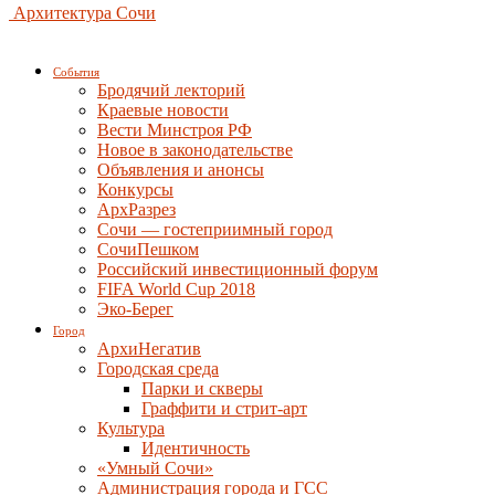
Архитектура Сочи
События
Бродячий лекторий
Краевые новости
Вести Минстроя РФ
Новое в законодательстве
Объявления и анонсы
Конкурсы
АрхРазрез
Сочи — гостеприимный город
СочиПешком
Российский инвестиционный форум
FIFA World Cup 2018
Эко-Берег
Город
АрхиНегатив
Городская среда
Парки и скверы
Граффити и стрит-арт
Культура
Идентичность
«Умный Сочи»
Администрация города и ГСС