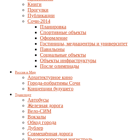
Книги
Прогулки
Публикации
Сочи-2014
Планировка
Спортивные объекты
Оформление
Гостиницы, медиацентры и университет
Павильоны
Социальные объекты
Объекты инфраструктуры
После олимпиады
Россия и Мир
Архитектурное кино
Города-побратимы Сочи
Концепции будущего
Транспорт
Автобусы
Железная дорога
Вело-СИМ
Вокзалы
Обход города
Дублер
Совмещённая дорога
Высокоскоростная магистраль