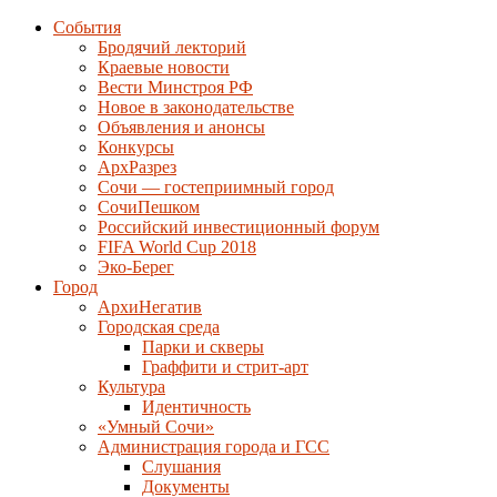
События
Бродячий лекторий
Краевые новости
Вести Минстроя РФ
Новое в законодательстве
Объявления и анонсы
Конкурсы
АрхРазрез
Сочи — гостеприимный город
СочиПешком
Российский инвестиционный форум
FIFA World Cup 2018
Эко-Берег
Город
АрхиНегатив
Городская среда
Парки и скверы
Граффити и стрит-арт
Культура
Идентичность
«Умный Сочи»
Администрация города и ГСС
Слушания
Документы