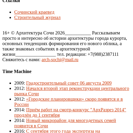
Ссылки
Сочинский краевед
Строительный журнал
16+ © Архитектура Сочи 2026___________ Рассказываем
просто и интересно об истории архитектуры города курорта,
основных тенденциях формирования его нового облика, а
также знаковых событиях в архитектурной
жизни_________________ тел. редакции: +7(988)2387111
Свяжитесь с нами:
arch-sochi@mail.ru
Time Machine
2009
:
Градостроительный совет 06 августа 2009
2012
:
Начался второй этап реконструкции центрального
рынка Сочи
2012
:
«Городские планировщики» скоро появятся и в
России
2014
:
Приём работ на смотр-конкурс "АрхРазрез 2014"
продлён до 1 сентября
2014
:
Новый микрорайон для многодетных семей
появится в Сочи
2016
:
С сентября этого года экспертиза на