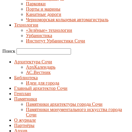
Парковки
Порты и марины
Канатные дороги
Черноморская кольцевая автомагистраль
Технологии
«Зелёные» технологии
Урбанистика
Институт Урбанистики Сочи
Поиск
Архитектура Сочи
АрхКалендарь
АС.Вестник
Библиотека
Идеи для города
Главный архитектор Сочи
Генплан
Памятники
Памятники архитектуры города Сочи
Памятники монументального искусства города
Сочи
О журнале
Партнёры
Архив