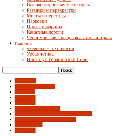
Высокоскоростная магистраль
Развязки и перекрёстки
Мосты и переходы
Парковки
Порты и марины
Канатные дороги
Черноморская кольцевая автомагистраль
Технологии
«Зелёные» технологии
Урбанистика
Институт Урбанистики Сочи
АрхРазрез
Бродячий лекторий
Выставки
Зодчество
Конкурсы
Объявления и анонсы
Российский инвестиционный форум
Сочи - гостеприимный город
СочиПешком
Эко-Берег