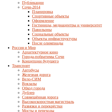
Публикации
Сочи-2014
Планировка
Спортивные объекты
Оформление
Гостиницы, медиацентры и университет
Павильоны
Социальные объекты
Объекты инфраструктуры
После олимпиады
Россия и Мир
Архитектурное кино
Города-побратимы Сочи
Концепции будущего
Транспорт
Автобусы
Железная дорога
Вело-СИМ
Вокзалы
Обход города
Дублер
Совмещённая дорога
Высокоскоростная магистраль
Развязки и перекрёстки
Мосты и переходы