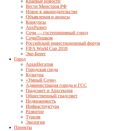
Краевые новости
Вести Минстроя РФ
Новое в законодательстве
Объявления и анонсы
Конкурсы
АрхРазрез
Сочи — гостеприимный город
СочиПешком
Российский инвестиционный форум
FIFA World Cup 2018
Эко-Берег
Город
АрхиНегатив
Городская среда
Культура
«Умный Сочи»
Администрация города и ГСС
Градсовет и Архсекция
Общественный градсовет
Недвижимость
Инфраструктура
Развитие
Туризм
Экология
Проекты