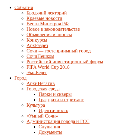
События
Бродячий лекторий
Краевые новости
Вести Минстроя РФ
Новое в законодательстве
Объявления и анонсы
Конкурсы
АрхРазрез
Сочи — гостеприимный город
СочиПешком
Российский инвестиционный форум
FIFA World Cup 2018
Эко-Берег
Город
АрхиНегатив
Городская среда
Парки и скверы
Граффити и стрит-арт
Культура
Идентичность
«Умный Сочи»
Администрация города и ГСС
Слушания
Документы