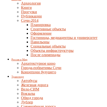
Археология
Книги
Прогулки
Публикации
Сочи-2014
Планировка
Спортивные объекты
Оформление
Гостиницы, медиацентры и университет
Павильоны
Социальные объекты
Объекты инфраструктуры
После олимпиады
Россия и Мир
Архитектурное кино
Города-побратимы Сочи
Концепции будущего
Транспорт
Автобусы
Железная дорога
Вело-СИМ
Вокзалы
Обход города
Дублер
Совмещённая дорога