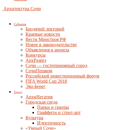
Архитектура Сочи
События
Бродячий лекторий
Краевые новости
Вести Минстроя РФ
Новое в законодательстве
Объявления и анонсы
Конкурсы
АрхРазрез
Сочи — гостеприимный город
СочиПешком
Российский инвестиционный форум
FIFA World Cup 2018
Эко-Берег
Город
АрхиНегатив
Городская среда
Парки и скверы
Граффити и стрит-арт
Культура
Идентичность
«Умный Сочи»