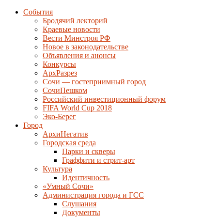
События
Бродячий лекторий
Краевые новости
Вести Минстроя РФ
Новое в законодательстве
Объявления и анонсы
Конкурсы
АрхРазрез
Сочи — гостеприимный город
СочиПешком
Российский инвестиционный форум
FIFA World Cup 2018
Эко-Берег
Город
АрхиНегатив
Городская среда
Парки и скверы
Граффити и стрит-арт
Культура
Идентичность
«Умный Сочи»
Администрация города и ГСС
Слушания
Документы