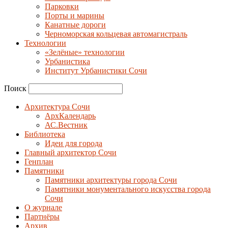
Парковки
Порты и марины
Канатные дороги
Черноморская кольцевая автомагистраль
Технологии
«Зелёные» технологии
Урбанистика
Институт Урбанистики Сочи
Поиск
Архитектура Сочи
АрхКалендарь
АС.Вестник
Библиотека
Идеи для города
Главный архитектор Сочи
Генплан
Памятники
Памятники архитектуры города Сочи
Памятники монументального искусства города
Сочи
О журнале
Партнёры
Архив