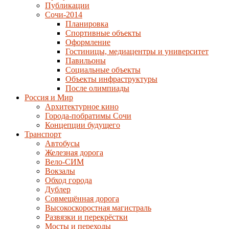
Публикации
Сочи-2014
Планировка
Спортивные объекты
Оформление
Гостиницы, медиацентры и университет
Павильоны
Социальные объекты
Объекты инфраструктуры
После олимпиады
Россия и Мир
Архитектурное кино
Города-побратимы Сочи
Концепции будущего
Транспорт
Автобусы
Железная дорога
Вело-СИМ
Вокзалы
Обход города
Дублер
Совмещённая дорога
Высокоскоростная магистраль
Развязки и перекрёстки
Мосты и переходы