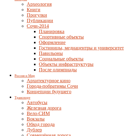
Археология
Книги
Прогулки
Публикации
Сочи-2014
Планировка
Спортивные объекты
Оформление
Гостиницы, медиацентры и университет
Павильоны
Социальные объекты
Объекты инфраструктуры
После олимпиады
Россия и Мир
Архитектурное кино
Города-побратимы Сочи
Концепции будущего
Транспорт
Автобусы
Железная дорога
Вело-СИМ
Вокзалы
Обход города
Дублер
Совмещённая дорога