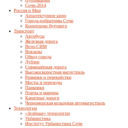
Публикации
Сочи-2014
Россия и Мир
Архитектурное кино
Города-побратимы Сочи
Концепции будущего
Транспорт
Автобусы
Железная дорога
Вело-СИМ
Вокзалы
Обход города
Дублер
Совмещённая дорога
Высокоскоростная магистраль
Развязки и перекрёстки
Мосты и переходы
Парковки
Порты и марины
Канатные дороги
Черноморская кольцевая автомагистраль
Технологии
«Зелёные» технологии
Урбанистика
Институт Урбанистики Сочи