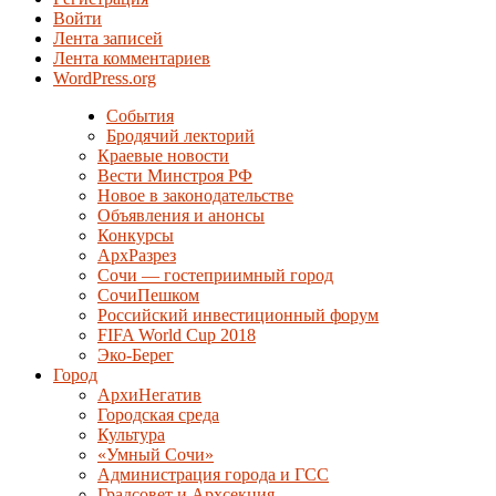
Войти
Лента записей
Лента комментариев
WordPress.org
События
Бродячий лекторий
Краевые новости
Вести Минстроя РФ
Новое в законодательстве
Объявления и анонсы
Конкурсы
АрхРазрез
Сочи — гостеприимный город
СочиПешком
Российский инвестиционный форум
FIFA World Cup 2018
Эко-Берег
Город
АрхиНегатив
Городская среда
Культура
«Умный Сочи»
Администрация города и ГСС
Градсовет и Архсекция