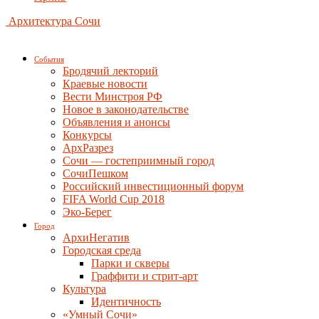
Архитектура Сочи
События
Бродячий лекторий
Краевые новости
Вести Минстроя РФ
Новое в законодательстве
Объявления и анонсы
Конкурсы
АрхРазрез
Сочи — гостеприимный город
СочиПешком
Российский инвестиционный форум
FIFA World Cup 2018
Эко-Берег
Город
АрхиНегатив
Городская среда
Парки и скверы
Граффити и стрит-арт
Культура
Идентичность
«Умный Сочи»