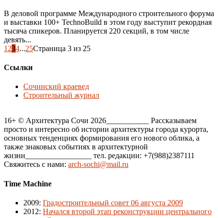
В деловой программе Международного строительного форума
и выставки 100+ TechnoBuild в этом году выступит рекордная
тысяча спикеров. Планируется 220 секций, в том числе
девять...
1
2
3
4
...
25
Страница 3 из 25
Ссылки
Сочинский краевед
Строительный журнал
16+ © Архитектура Сочи 2026___________ Рассказываем
просто и интересно об истории архитектуры города курорта,
основных тенденциях формирования его нового облика, а
также знаковых событиях в архитектурной
жизни_________________ тел. редакции: +7(988)2387111
Свяжитесь с нами:
arch-sochi@mail.ru
Time Machine
2009
:
Градостроительный совет 06 августа 2009
2012
:
Начался второй этап реконструкции центрального