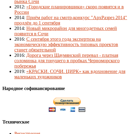
рынка Сочи
2012
:
«Городские планировщики» скоро появятся и в
России
2014
:
Приём работ на смотр-конкурс "АрхРазрез 2014"
продлён до 1 сентября
2014
:
Новый микрорайон для многодетных семей
появится в Сочи
2016
:
С сентября этого года экспертиза на
экономическую эффективность типовых проектов
станет обязательной
2016
:
Дорога через Шаумянский перевал - платная
соломинка для тонущего в пробках Черноморского
побережья
2019
:
«КРАСКИ. СОЧИ. ЦИРК» как вдохновение для
маленьких художников
Народное софинансирование
Техническое
Регистрация