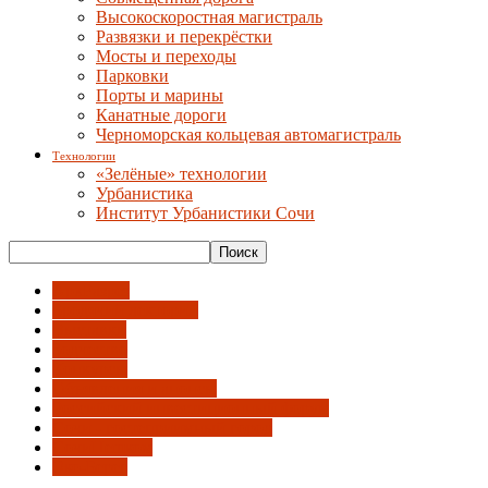
Высокоскоростная магистраль
Развязки и перекрёстки
Мосты и переходы
Парковки
Порты и марины
Канатные дороги
Черноморская кольцевая автомагистраль
Технологии
«Зелёные» технологии
Урбанистика
Институт Урбанистики Сочи
АрхРазрез
Бродячий лекторий
Выставки
Зодчество
Конкурсы
Объявления и анонсы
Российский инвестиционный форум
Сочи - гостеприимный город
СочиПешком
Эко-Берег