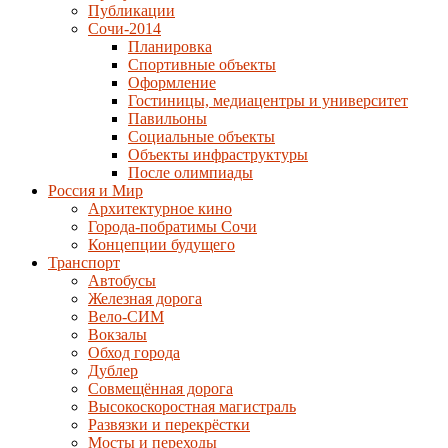
Публикации
Сочи-2014
Планировка
Спортивные объекты
Оформление
Гостиницы, медиацентры и университет
Павильоны
Социальные объекты
Объекты инфраструктуры
После олимпиады
Россия и Мир
Архитектурное кино
Города-побратимы Сочи
Концепции будущего
Транспорт
Автобусы
Железная дорога
Вело-СИМ
Вокзалы
Обход города
Дублер
Совмещённая дорога
Высокоскоростная магистраль
Развязки и перекрёстки
Мосты и переходы