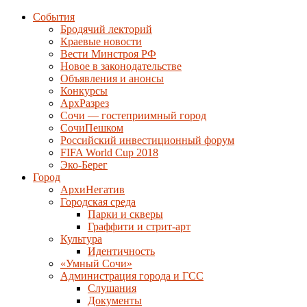
События
Бродячий лекторий
Краевые новости
Вести Минстроя РФ
Новое в законодательстве
Объявления и анонсы
Конкурсы
АрхРазрез
Сочи — гостеприимный город
СочиПешком
Российский инвестиционный форум
FIFA World Cup 2018
Эко-Берег
Город
АрхиНегатив
Городская среда
Парки и скверы
Граффити и стрит-арт
Культура
Идентичность
«Умный Сочи»
Администрация города и ГСС
Слушания
Документы