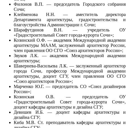
Филонов В.П. — председатель Городского собрания
Сочи;
Клейменова Н.Н. — аместитель директора
Департамента архитектуры, градостроительства и
благоустройства Администрации г. Сочи;
Шарафутдинов В.Н. — учредитель ОУ
«Градостроительный Совет города-курорта Сочи»;
Козинский О.Ф. — академик Международной академии
архитектуры МААМ, заслуженный архитектор России,
член правления ОО СГО «Союз архитекторов России»;
Звуков Л.К. — академик Международной академии
архитектуры;
Шавернева-Васильева Л.К. — заслуженный архитектор
города Сочи, профессор Международной академии
архитектуры, доцент СГУ, член правления ОО СГО
«Союз архитекторов России»;
Марченко Ю.Г. — председатель СО «Союз дизайнеров
России»;
Козинская О.В. — председатель ОУ
«Градостроительный Совет города-курорта Сочи»,
доцент кафедры архитектуры и дизайна СГУ;
Девишев И.Б. — доцент кафедры архитектуры и
дизайна СГУ;
Киба М.В. Ст. преподаватель кафедры архитектуры и
дизайна СГУ;