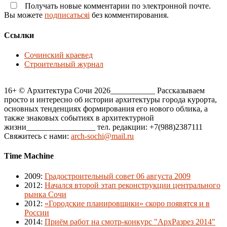
Получать новые комментарии по электронной почте.
Вы можете
подписатьсяi
без комментирования.
Ссылки
Сочинский краевед
Строительный журнал
16+ © Архитектура Сочи 2026___________ Рассказываем
просто и интересно об истории архитектуры города курорта,
основных тенденциях формирования его нового облика, а
также знаковых событиях в архитектурной
жизни_________________ тел. редакции: +7(988)2387111
Свяжитесь с нами:
arch-sochi@mail.ru
Time Machine
2009
:
Градостроительный совет 06 августа 2009
2012
:
Начался второй этап реконструкции центрального
рынка Сочи
2012
:
«Городские планировщики» скоро появятся и в
России
2014
:
Приём работ на смотр-конкурс "АрхРазрез 2014"