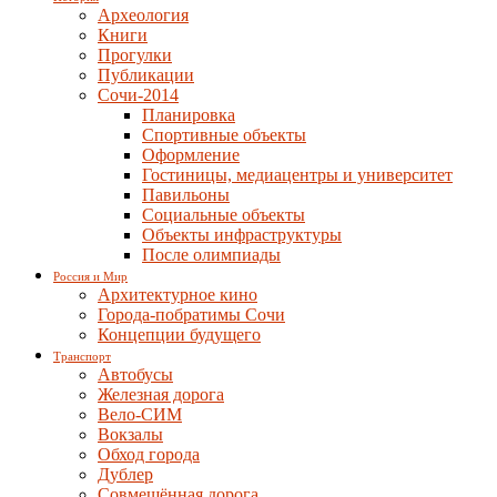
Археология
Книги
Прогулки
Публикации
Сочи-2014
Планировка
Спортивные объекты
Оформление
Гостиницы, медиацентры и университет
Павильоны
Социальные объекты
Объекты инфраструктуры
После олимпиады
Россия и Мир
Архитектурное кино
Города-побратимы Сочи
Концепции будущего
Транспорт
Автобусы
Железная дорога
Вело-СИМ
Вокзалы
Обход города
Дублер
Совмещённая дорога