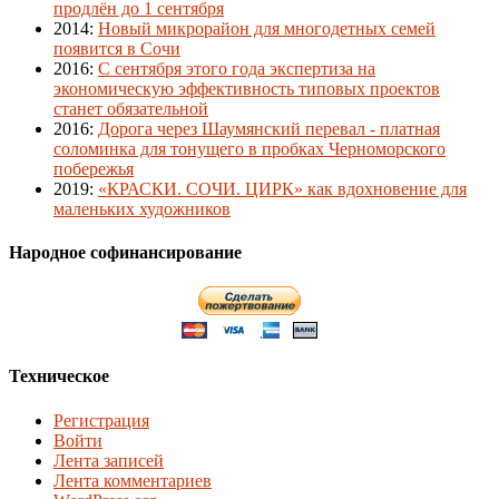
продлён до 1 сентября
2014
:
Новый микрорайон для многодетных семей
появится в Сочи
2016
:
С сентября этого года экспертиза на
экономическую эффективность типовых проектов
станет обязательной
2016
:
Дорога через Шаумянский перевал - платная
соломинка для тонущего в пробках Черноморского
побережья
2019
:
«КРАСКИ. СОЧИ. ЦИРК» как вдохновение для
маленьких художников
Народное софинансирование
Техническое
Регистрация
Войти
Лента записей
Лента комментариев