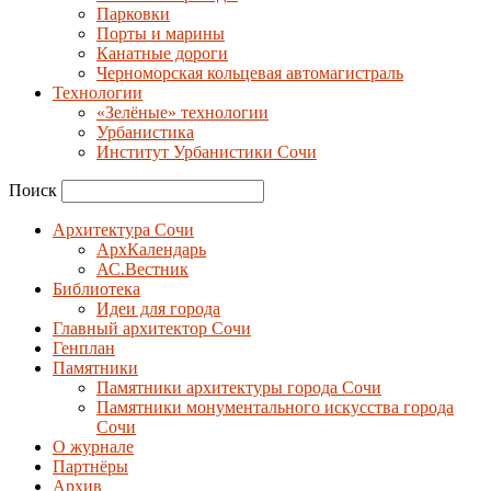
Парковки
Порты и марины
Канатные дороги
Черноморская кольцевая автомагистраль
Технологии
«Зелёные» технологии
Урбанистика
Институт Урбанистики Сочи
Поиск
Архитектура Сочи
АрхКалендарь
АС.Вестник
Библиотека
Идеи для города
Главный архитектор Сочи
Генплан
Памятники
Памятники архитектуры города Сочи
Памятники монументального искусства города
Сочи
О журнале
Партнёры
Архив