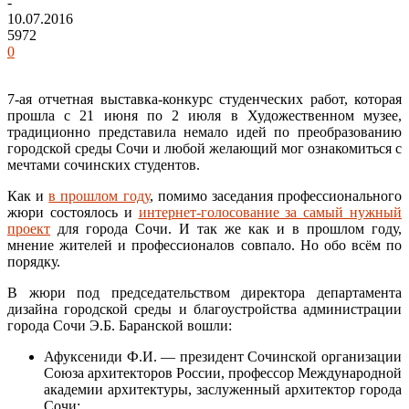
-
10.07.2016
5972
0
7-ая отчетная выставка-конкурс студенческих работ, которая
прошла с 21 июня по 2 июля в Художественном музее,
традиционно представила немало идей по преобразованию
городской среды Сочи и любой желающий мог ознакомиться с
мечтами сочинских студентов.
Как и
в прошлом году
, помимо заседания профессионального
жюри состоялось и
интернет-голосование за самый нужный
проект
для города Сочи. И так же как и в прошлом году,
мнение жителей и профессионалов совпало. Но обо всём по
порядку.
В жюри под председательством директора департамента
дизайна городской среды и благоустройства администрации
города Сочи Э.Б. Баранской вошли:
Афуксениди Ф.И. — президент Сочинской организации
Союза архитекторов России, профессор Международной
академии архитектуры, заслуженный архитектор города
Сочи;