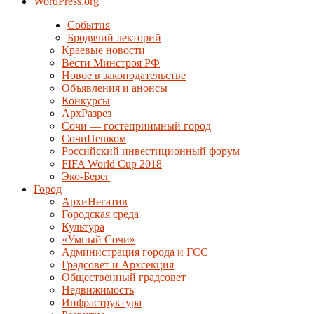
WordPress.org
События
Бродячий лекторий
Краевые новости
Вести Минстроя РФ
Новое в законодательстве
Объявления и анонсы
Конкурсы
АрхРазрез
Сочи — гостеприимный город
СочиПешком
Российский инвестиционный форум
FIFA World Cup 2018
Эко-Берег
Город
АрхиНегатив
Городская среда
Культура
«Умный Сочи»
Администрация города и ГСС
Градсовет и Архсекция
Общественный градсовет
Недвижимость
Инфраструктура