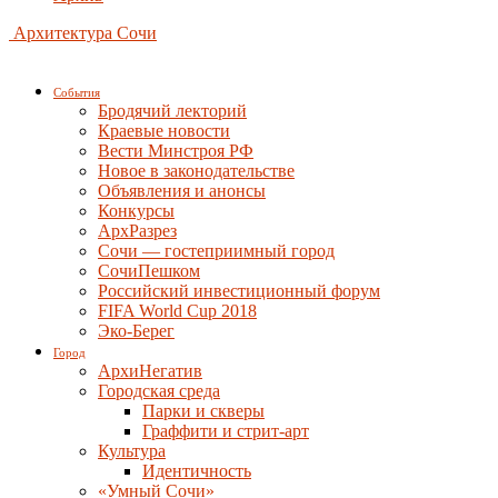
Архитектура Сочи
События
Бродячий лекторий
Краевые новости
Вести Минстроя РФ
Новое в законодательстве
Объявления и анонсы
Конкурсы
АрхРазрез
Сочи — гостеприимный город
СочиПешком
Российский инвестиционный форум
FIFA World Cup 2018
Эко-Берег
Город
АрхиНегатив
Городская среда
Парки и скверы
Граффити и стрит-арт
Культура
Идентичность
«Умный Сочи»