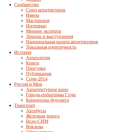
Сообщество
Союз архитекторов
Имена
Мастерские
Интервью
Мнение эксперта
Лекции и выступления
Национальная палата архитекторов
Локальная идентичность
История
Археология
Книги
Прогулки
Публикации
Сочи-2014
Россия и Мир
Архитектурное кино
Города-побратимы Сочи
Концепции будущего
Транспорт
Автобусы
Железная дорога
Вело-СИМ
Вокзалы
Обход города