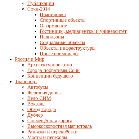
Публикации
Сочи-2014
Планировка
Спортивные объекты
Оформление
Гостиницы, медиацентры и университет
Павильоны
Социальные объекты
Объекты инфраструктуры
После олимпиады
Россия и Мир
Архитектурное кино
Города-побратимы Сочи
Концепции будущего
Транспорт
Автобусы
Железная дорога
Вело-СИМ
Вокзалы
Обход города
Дублер
Совмещённая дорога
Высокоскоростная магистраль
Развязки и перекрёстки
Мосты и переходы