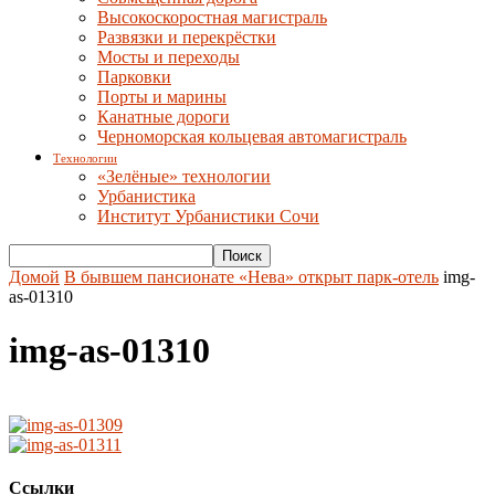
Высокоскоростная магистраль
Развязки и перекрёстки
Мосты и переходы
Парковки
Порты и марины
Канатные дороги
Черноморская кольцевая автомагистраль
Технологии
«Зелёные» технологии
Урбанистика
Институт Урбанистики Сочи
Домой
В бывшем пансионате «Нева» открыт парк-отель
img-
as-01310
img-as-01310
Ссылки