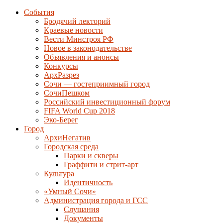
События
Бродячий лекторий
Краевые новости
Вести Минстроя РФ
Новое в законодательстве
Объявления и анонсы
Конкурсы
АрхРазрез
Сочи — гостеприимный город
СочиПешком
Российский инвестиционный форум
FIFA World Cup 2018
Эко-Берег
Город
АрхиНегатив
Городская среда
Парки и скверы
Граффити и стрит-арт
Культура
Идентичность
«Умный Сочи»
Администрация города и ГСС
Слушания
Документы