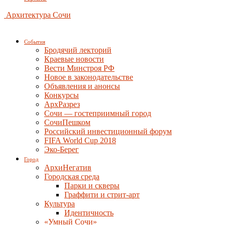
Архитектура Сочи
События
Бродячий лекторий
Краевые новости
Вести Минстроя РФ
Новое в законодательстве
Объявления и анонсы
Конкурсы
АрхРазрез
Сочи — гостеприимный город
СочиПешком
Российский инвестиционный форум
FIFA World Cup 2018
Эко-Берег
Город
АрхиНегатив
Городская среда
Парки и скверы
Граффити и стрит-арт
Культура
Идентичность
«Умный Сочи»