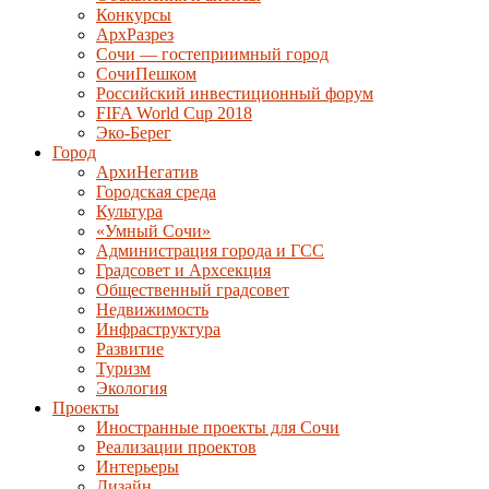
Конкурсы
АрхРазрез
Сочи — гостеприимный город
СочиПешком
Российский инвестиционный форум
FIFA World Cup 2018
Эко-Берег
Город
АрхиНегатив
Городская среда
Культура
«Умный Сочи»
Администрация города и ГСС
Градсовет и Архсекция
Общественный градсовет
Недвижимость
Инфраструктура
Развитие
Туризм
Экология
Проекты
Иностранные проекты для Сочи
Реализации проектов
Интерьеры
Дизайн