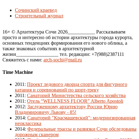
Сочинский краевед
Строительный журнал
16+ © Архитектура Сочи 2026___________ Рассказываем
просто и интересно об истории архитектуры города курорта,
основных тенденциях формирования его нового облика, а
также знаковых событиях в архитектурной
жизни_________________ тел. редакции: +7(988)2387111
Свяжитесь с нами:
arch-sochi@mail.ru
Time Machine
2011
:
Проект ледового дворца спорта для фигурного
катания и соревнований по шорт-треку
2011
:
Санаторий Министерства сельского хозяйства
2011
:
Отель “WELLNESS FLOOR” Alberto Apostoli
2012
:
Заслуженному архитектору России Юрию
Владимировичу Львову - 85!
2014
:
Санаторий "Красмашевский": модернизированная
неоклассика
2014
:
Федеральные трассы и развязки Сочи обследованы
дорожным сканером