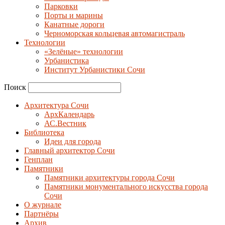
Парковки
Порты и марины
Канатные дороги
Черноморская кольцевая автомагистраль
Технологии
«Зелёные» технологии
Урбанистика
Институт Урбанистики Сочи
Поиск
Архитектура Сочи
АрхКалендарь
АС.Вестник
Библиотека
Идеи для города
Главный архитектор Сочи
Генплан
Памятники
Памятники архитектуры города Сочи
Памятники монументального искусства города
Сочи
О журнале
Партнёры
Архив