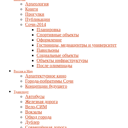
Археология
Книги
Прогулки
Публикации
Сочи-2014
Планировка
Спортивные объекты
Оформление
Гостиницы, медиацентры и университет
Павильоны
Социальные объекты
Объекты инфраструктуры
После олимпиады
Россия и Мир
Архитектурное кино
Города-побратимы Сочи
Концепции будущего
Транспорт
Автобусы
Железная дорога
Вело-СИМ
Вокзалы
Обход города
Дублер
Совмещённая дорога