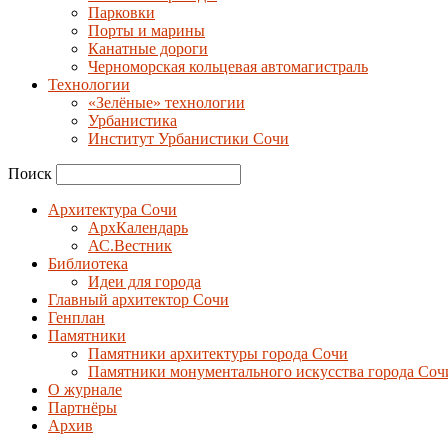
Парковки
Порты и марины
Канатные дороги
Черноморская кольцевая автомагистраль
Технологии
«Зелёные» технологии
Урбанистика
Институт Урбанистики Сочи
Поиск
Архитектура Сочи
АрхКалендарь
АС.Вестник
Библиотека
Идеи для города
Главный архитектор Сочи
Генплан
Памятники
Памятники архитектуры города Сочи
Памятники монументального искусства города Соч
О журнале
Партнёры
Архив