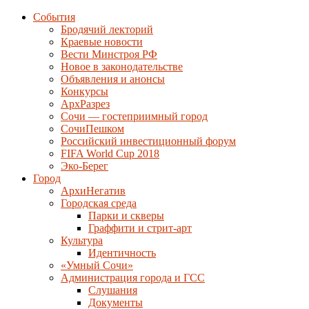
События
Бродячий лекторий
Краевые новости
Вести Минстроя РФ
Новое в законодательстве
Объявления и анонсы
Конкурсы
АрхРазрез
Сочи — гостеприимный город
СочиПешком
Российский инвестиционный форум
FIFA World Cup 2018
Эко-Берег
Город
АрхиНегатив
Городская среда
Парки и скверы
Граффити и стрит-арт
Культура
Идентичность
«Умный Сочи»
Администрация города и ГСС
Слушания
Документы