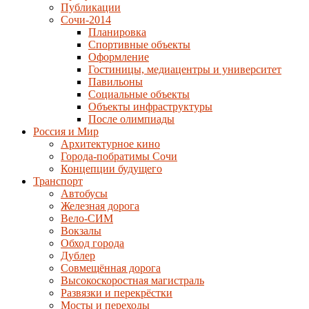
Публикации
Сочи-2014
Планировка
Спортивные объекты
Оформление
Гостиницы, медиацентры и университет
Павильоны
Социальные объекты
Объекты инфраструктуры
После олимпиады
Россия и Мир
Архитектурное кино
Города-побратимы Сочи
Концепции будущего
Транспорт
Автобусы
Железная дорога
Вело-СИМ
Вокзалы
Обход города
Дублер
Совмещённая дорога
Высокоскоростная магистраль
Развязки и перекрёстки
Мосты и переходы