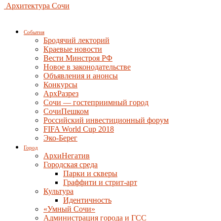
Архитектура Сочи
События
Бродячий лекторий
Краевые новости
Вести Минстроя РФ
Новое в законодательстве
Объявления и анонсы
Конкурсы
АрхРазрез
Сочи — гостеприимный город
СочиПешком
Российский инвестиционный форум
FIFA World Cup 2018
Эко-Берег
Город
АрхиНегатив
Городская среда
Парки и скверы
Граффити и стрит-арт
Культура
Идентичность
«Умный Сочи»
Администрация города и ГСС