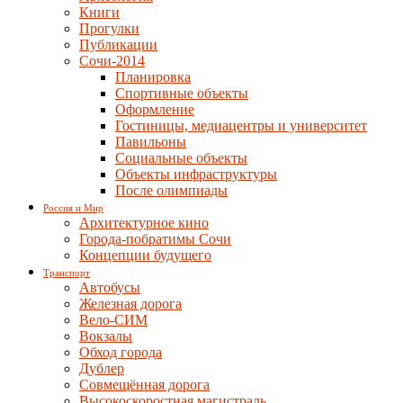
Книги
Прогулки
Публикации
Сочи-2014
Планировка
Спортивные объекты
Оформление
Гостиницы, медиацентры и университет
Павильоны
Социальные объекты
Объекты инфраструктуры
После олимпиады
Россия и Мир
Архитектурное кино
Города-побратимы Сочи
Концепции будущего
Транспорт
Автобусы
Железная дорога
Вело-СИМ
Вокзалы
Обход города
Дублер
Совмещённая дорога
Высокоскоростная магистраль