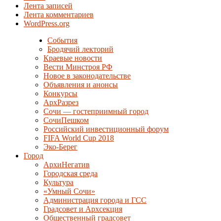
Лента записей
Лента комментариев
WordPress.org
События
Бродячий лекторий
Краевые новости
Вести Минстроя РФ
Новое в законодательстве
Объявления и анонсы
Конкурсы
АрхРазрез
Сочи — гостеприимный город
СочиПешком
Российский инвестиционный форум
FIFA World Cup 2018
Эко-Берег
Город
АрхиНегатив
Городская среда
Культура
«Умный Сочи»
Администрация города и ГСС
Градсовет и Архсекция
Общественный градсовет