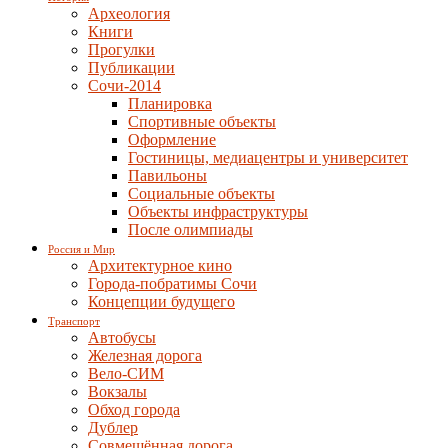
Археология
Книги
Прогулки
Публикации
Сочи-2014
Планировка
Спортивные объекты
Оформление
Гостиницы, медиацентры и университет
Павильоны
Социальные объекты
Объекты инфраструктуры
После олимпиады
Россия и Мир
Архитектурное кино
Города-побратимы Сочи
Концепции будущего
Транспорт
Автобусы
Железная дорога
Вело-СИМ
Вокзалы
Обход города
Дублер
Совмещённая дорога