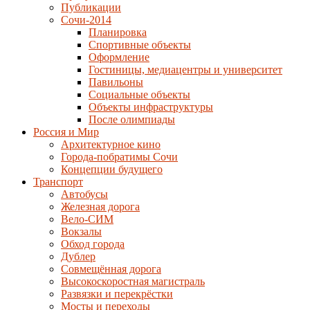
Публикации
Сочи-2014
Планировка
Спортивные объекты
Оформление
Гостиницы, медиацентры и университет
Павильоны
Социальные объекты
Объекты инфраструктуры
После олимпиады
Россия и Мир
Архитектурное кино
Города-побратимы Сочи
Концепции будущего
Транспорт
Автобусы
Железная дорога
Вело-СИМ
Вокзалы
Обход города
Дублер
Совмещённая дорога
Высокоскоростная магистраль
Развязки и перекрёстки
Мосты и переходы