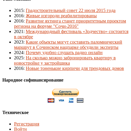
2015
:
Градостроительный совет 22 июля 2015 года
2016
:
Живые изгороди реабилитированы
2016
:
Развитие яхтинга станет приоритетным проектом
региона на форуме "Сочи-2016"
2021
:
Международный фестиваль «Зодчество» состоится
в октябре
2023
:
Какие объекты могут составить паломнический
маршрут в Сочинском нацпарке обсудили эксперты
2024
:
Почему удобно слушать радио онлайн
2025
:
На сколько можно забронировать квартиру в
новостройке у застройщика
2016
:
Новые тоненькие кирпичи для трендовых домов
Народное софинансирование
Техническое
Регистрация
Войти