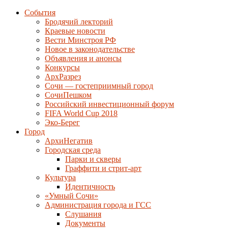
События
Бродячий лекторий
Краевые новости
Вести Минстроя РФ
Новое в законодательстве
Объявления и анонсы
Конкурсы
АрхРазрез
Сочи — гостеприимный город
СочиПешком
Российский инвестиционный форум
FIFA World Cup 2018
Эко-Берег
Город
АрхиНегатив
Городская среда
Парки и скверы
Граффити и стрит-арт
Культура
Идентичность
«Умный Сочи»
Администрация города и ГСС
Слушания
Документы