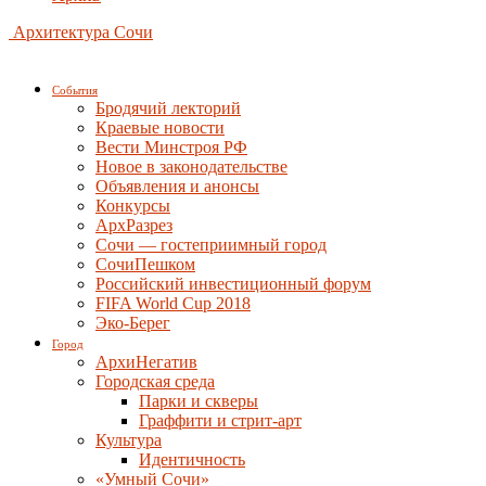
Архитектура Сочи
События
Бродячий лекторий
Краевые новости
Вести Минстроя РФ
Новое в законодательстве
Объявления и анонсы
Конкурсы
АрхРазрез
Сочи — гостеприимный город
СочиПешком
Российский инвестиционный форум
FIFA World Cup 2018
Эко-Берег
Город
АрхиНегатив
Городская среда
Парки и скверы
Граффити и стрит-арт
Культура
Идентичность
«Умный Сочи»