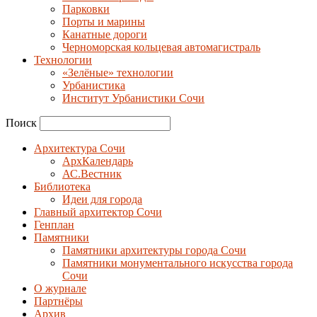
Парковки
Порты и марины
Канатные дороги
Черноморская кольцевая автомагистраль
Технологии
«Зелёные» технологии
Урбанистика
Институт Урбанистики Сочи
Поиск
Архитектура Сочи
АрхКалендарь
АС.Вестник
Библиотека
Идеи для города
Главный архитектор Сочи
Генплан
Памятники
Памятники архитектуры города Сочи
Памятники монументального искусства города
Сочи
О журнале
Партнёры
Архив