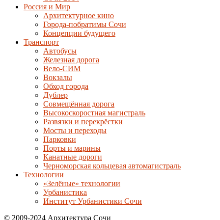
Россия и Мир
Архитектурное кино
Города-побратимы Сочи
Концепции будущего
Транспорт
Автобусы
Железная дорога
Вело-СИМ
Вокзалы
Обход города
Дублер
Совмещённая дорога
Высокоскоростная магистраль
Развязки и перекрёстки
Мосты и переходы
Парковки
Порты и марины
Канатные дороги
Черноморская кольцевая автомагистраль
Технологии
«Зелёные» технологии
Урбанистика
Институт Урбанистики Сочи
© 2009-2024 Архитектура Сочи