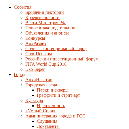
События
Бродячий лекторий
Краевые новости
Вести Минстроя РФ
Новое в законодательстве
Объявления и анонсы
Конкурсы
АрхРазрез
Сочи — гостеприимный город
СочиПешком
Российский инвестиционный форум
FIFA World Cup 2018
Эко-Берег
Город
АрхиНегатив
Городская среда
Парки и скверы
Граффити и стрит-арт
Культура
Идентичность
«Умный Сочи»
Администрация города и ГСС
Слушания
Документы