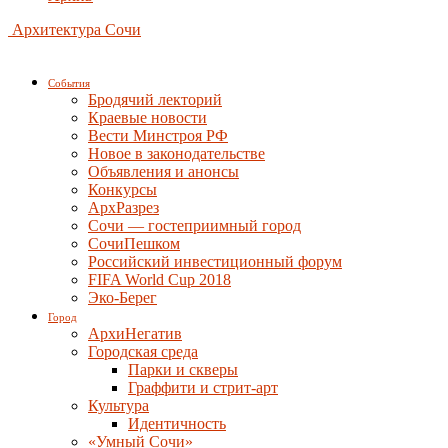
Архитектура Сочи
События
Бродячий лекторий
Краевые новости
Вести Минстроя РФ
Новое в законодательстве
Объявления и анонсы
Конкурсы
АрхРазрез
Сочи — гостеприимный город
СочиПешком
Российский инвестиционный форум
FIFA World Cup 2018
Эко-Берег
Город
АрхиНегатив
Городская среда
Парки и скверы
Граффити и стрит-арт
Культура
Идентичность
«Умный Сочи»