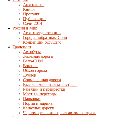
Археология
Книги
Прогулки
Публикации
Сочи-2014
Россия и Мир
Архитектурное кино
Города-побратимы Сочи
Концепции будущего
Транспорт
Автобусы
Железная дорога
Вело-СИМ
Вокзалы
Обход города
Дублер
Совмещённая дорога
Высокоскоростная магистраль
Развязки и перекрёстки
Мосты и переходы
Парковки
Порты и марины
Канатные дороги
Черноморская кольцевая автомагистраль