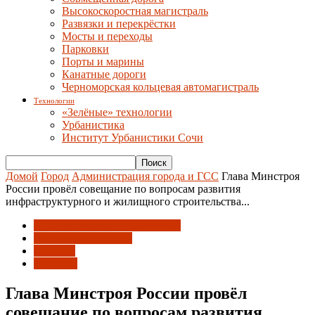
Высокоскоростная магистраль
Развязки и перекрёстки
Мосты и переходы
Парковки
Порты и марины
Канатные дороги
Черноморская кольцевая автомагистраль
Технологии
«Зелёные» технологии
Урбанистика
Институт Урбанистики Сочи
Домой
Город
Администрация города и ГСС
Глава Минстроя
России провёл совещание по вопросам развития
инфраструктурного и жилищного строительства...
Администрация города и ГСС
Вести Минстроя РФ
Новости
Развитие
Глава Минстроя России провёл
совещание по вопросам развития