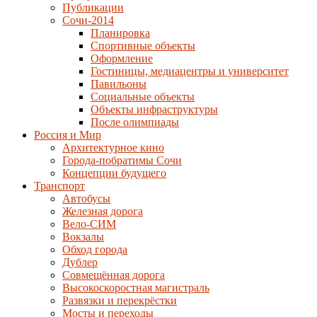
Публикации
Сочи-2014
Планировка
Спортивные объекты
Оформление
Гостиницы, медиацентры и университет
Павильоны
Социальные объекты
Объекты инфраструктуры
После олимпиады
Россия и Мир
Архитектурное кино
Города-побратимы Сочи
Концепции будущего
Транспорт
Автобусы
Железная дорога
Вело-СИМ
Вокзалы
Обход города
Дублер
Совмещённая дорога
Высокоскоростная магистраль
Развязки и перекрёстки
Мосты и переходы