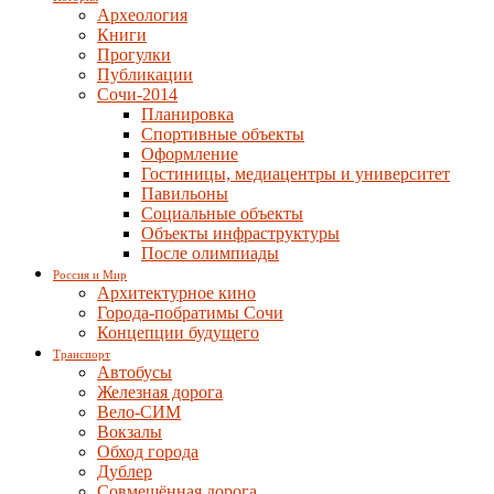
Археология
Книги
Прогулки
Публикации
Сочи-2014
Планировка
Спортивные объекты
Оформление
Гостиницы, медиацентры и университет
Павильоны
Социальные объекты
Объекты инфраструктуры
После олимпиады
Россия и Мир
Архитектурное кино
Города-побратимы Сочи
Концепции будущего
Транспорт
Автобусы
Железная дорога
Вело-СИМ
Вокзалы
Обход города
Дублер
Совмещённая дорога