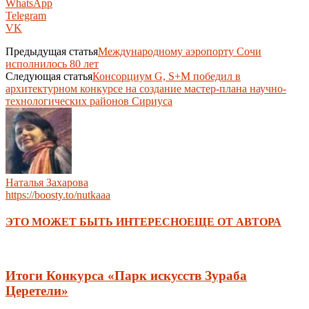
WhatsApp
Telegram
VK
Предыдущая статья
Международному аэропорту Сочи
исполнилось 80 лет
Следующая статья
Консорциум G, S+M победил в
архитектурном конкурсе на создание мастер-плана научно-
технологических районов Сириуса
Наталья Захарова
https://boosty.to/nutkaaa
ЭТО МОЖЕТ БЫТЬ ИНТЕРЕСНО
ЕЩЕ ОТ АВТОРА
Итоги Конкурса «Парк искусств Зураба
Церетели»