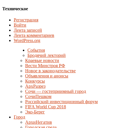
Техническое
Регистрация
Войти
Лента записей
Лента комментариев
WordPress.org
События
Бродячий лекторий
Краевые новости
Вести Минстроя РФ
Новое в законодательстве
Объявления и анонсы
Конкурсы
АрхРазрез
Сочи — гостеприимный город
СочиПешком
Российский инвестиционный форум
FIFA World Cup 2018
Эко-Берег
Город
АрхиНегатив
Городская среда