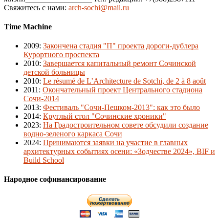
Свяжитесь с нами:
arch-sochi@mail.ru
Time Machine
2009
:
Закончена стадия "П" проекта дороги-дублера
Курортного проспекта
2010
:
Завершается капитальный ремонт Сочинской
детской больницы
2010
:
Le résumé de L’Architecture de Sotchi, de 2 à 8 août
2011
:
Окончательный проект Центрального стадиона
Сочи-2014
2013
:
Фестиваль "Сочи-Пешком-2013": как это было
2014
:
Круглый стол "Сочинские хроники"
2023
:
На Градостроительном совете обсудили создание
водно-зеленого каркаса Сочи
2024
:
Принимаются заявки на участие в главных
архитектурных событиях осени: «Зодчестве 2024», BIF и
Build School
Народное софинансирование