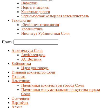
Парковки
Порты и марины
Канатные дороги
Черноморская кольцевая автомагистраль
Технологии
«Зелёные» технологии
Урбанистика
Институт Урбанистики Сочи
Поиск
Архитектура Сочи
АрхКалендарь
АС.Вестник
Библиотека
Идеи для города
Главный архитектор Сочи
Генплан
Памятники
Памятники архитектуры города Сочи
Памятники монументального искусства города
Сочи
О журнале
Партнёры
Архив