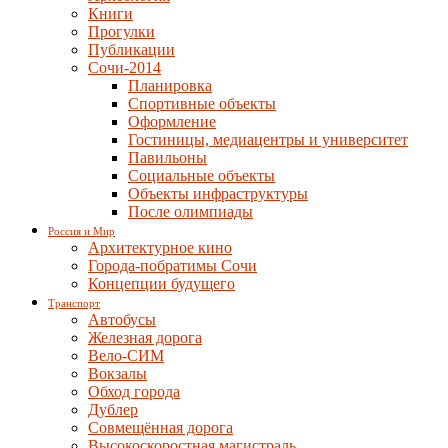
Книги
Прогулки
Публикации
Сочи-2014
Планировка
Спортивные объекты
Оформление
Гостиницы, медиацентры и университет
Павильоны
Социальные объекты
Объекты инфраструктуры
После олимпиады
Россия и Мир
Архитектурное кино
Города-побратимы Сочи
Концепции будущего
Транспорт
Автобусы
Железная дорога
Вело-СИМ
Вокзалы
Обход города
Дублер
Совмещённая дорога
Высокоскоростная магистраль