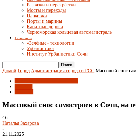
Развязки и перекрёстки
Мосты и переходы
Парковки
Порты и марины
Канатные дороги
Черноморская кольцевая автомагистраль
Технологии
«Зелёные» технологии
Урбанистика
Институт Урбанистики Сочи
Домой
Город
Администрация города и ГСС
Массовый снос сам
Администрация города и ГСС
Новости
Развитие
Массовый снос самостроев в Сочи, на о
От
Наталья Захарова
-
21.11.2025