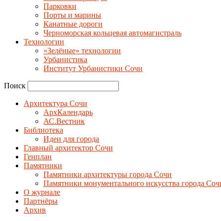
Парковки
Порты и марины
Канатные дороги
Черноморская кольцевая автомагистраль
Технологии
«Зелёные» технологии
Урбанистика
Институт Урбанистики Сочи
Поиск
Архитектура Сочи
АрхКалендарь
АС.Вестник
Библиотека
Идеи для города
Главный архитектор Сочи
Генплан
Памятники
Памятники архитектуры города Сочи
Памятники монументального искусства города Соч
О журнале
Партнёры
Архив