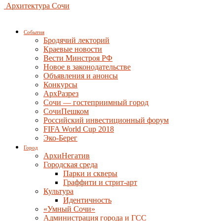
Архитектура Сочи
События
Бродячий лекторий
Краевые новости
Вести Минстроя РФ
Новое в законодательстве
Объявления и анонсы
Конкурсы
АрхРазрез
Сочи — гостеприимный город
СочиПешком
Российский инвестиционный форум
FIFA World Cup 2018
Эко-Берег
Город
АрхиНегатив
Городская среда
Парки и скверы
Граффити и стрит-арт
Культура
Идентичность
«Умный Сочи»
Администрация города и ГСС