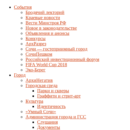
События
Бродячий лекторий
Краевые новости
Вести Минстроя РФ
Новое в законодательстве
Объявления и анонсы
Конкурсы
АрхРазрез
Сочи — гостеприимный город
СочиПешком
Российский инвестиционный форум
FIFA World Cup 2018
Эко-Берег
Город
АрхиНегатив
Городская среда
Парки и скверы
Граффити и стрит-арт
Культура
Идентичность
«Умный Сочи»
Администрация города и ГСС
Слушания
Документы