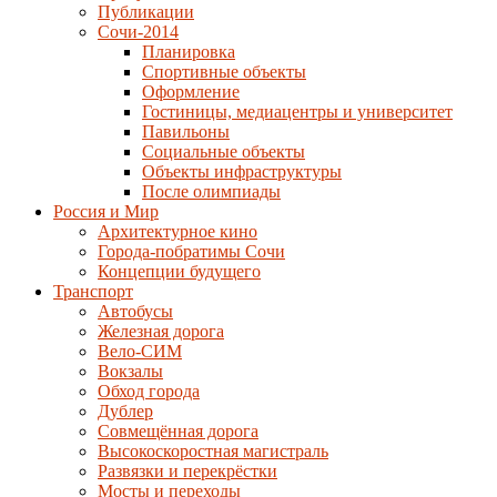
Публикации
Сочи-2014
Планировка
Спортивные объекты
Оформление
Гостиницы, медиацентры и университет
Павильоны
Социальные объекты
Объекты инфраструктуры
После олимпиады
Россия и Мир
Архитектурное кино
Города-побратимы Сочи
Концепции будущего
Транспорт
Автобусы
Железная дорога
Вело-СИМ
Вокзалы
Обход города
Дублер
Совмещённая дорога
Высокоскоростная магистраль
Развязки и перекрёстки
Мосты и переходы