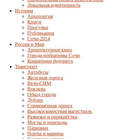
Локальная идентичность
История
Археология
Книги
Прогулки
Публикации
Сочи-2014
Россия и Мир
Архитектурное кино
Города-побратимы Сочи
Концепции будущего
Транспорт
Автобусы
Железная дорога
Вело-СИМ
Вокзалы
Обход города
Дублер
Совмещённая дорога
Высокоскоростная магистраль
Развязки и перекрёстки
Мосты и переходы
Парковки
Порты и марины