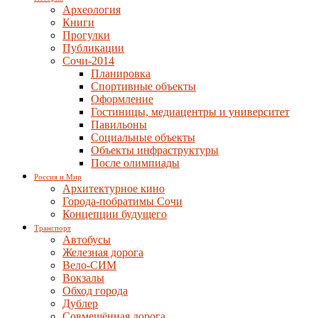
Археология
Книги
Прогулки
Публикации
Сочи-2014
Планировка
Спортивные объекты
Оформление
Гостиницы, медиацентры и университет
Павильоны
Социальные объекты
Объекты инфраструктуры
После олимпиады
Россия и Мир
Архитектурное кино
Города-побратимы Сочи
Концепции будущего
Транспорт
Автобусы
Железная дорога
Вело-СИМ
Вокзалы
Обход города
Дублер
Совмещённая дорога