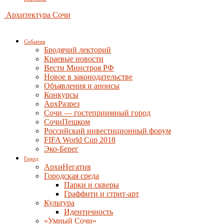
Архитектура Сочи
События
Бродячий лекторий
Краевые новости
Вести Минстроя РФ
Новое в законодательстве
Объявления и анонсы
Конкурсы
АрхРазрез
Сочи — гостеприимный город
СочиПешком
Российский инвестиционный форум
FIFA World Cup 2018
Эко-Берег
Город
АрхиНегатив
Городская среда
Парки и скверы
Граффити и стрит-арт
Культура
Идентичность
«Умный Сочи»