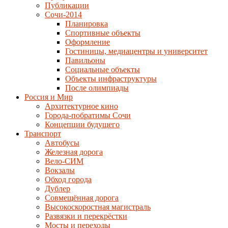
Публикации
Сочи-2014
Планировка
Спортивные объекты
Оформление
Гостиницы, медиацентры и университет
Павильоны
Социальные объекты
Объекты инфраструктуры
После олимпиады
Россия и Мир
Архитектурное кино
Города-побратимы Сочи
Концепции будущего
Транспорт
Автобусы
Железная дорога
Вело-СИМ
Вокзалы
Обход города
Дублер
Совмещённая дорога
Высокоскоростная магистраль
Развязки и перекрёстки
Мосты и переходы