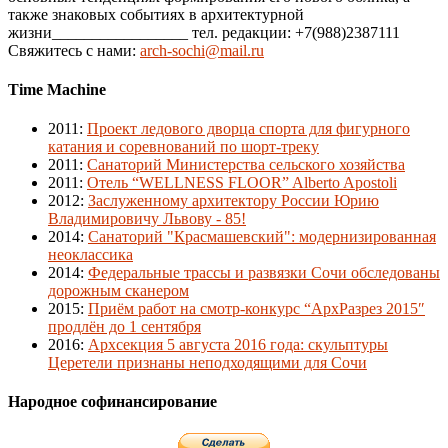
также знаковых событиях в архитектурной
жизни_________________ тел. редакции: +7(988)2387111
Свяжитесь с нами:
arch-sochi@mail.ru
Time Machine
2011
:
Проект ледового дворца спорта для фигурного
катания и соревнований по шорт-треку
2011
:
Санаторий Министерства сельского хозяйства
2011
:
Отель “WELLNESS FLOOR” Alberto Apostoli
2012
:
Заслуженному архитектору России Юрию
Владимировичу Львову - 85!
2014
:
Санаторий "Красмашевский": модернизированная
неоклассика
2014
:
Федеральные трассы и развязки Сочи обследованы
дорожным сканером
2015
:
Приём работ на смотр-конкурс “АрхРазрез 2015″
продлён до 1 сентября
2016
:
Архсекция 5 августа 2016 года: скульптуры
Церетели признаны неподходящими для Сочи
Народное софинансирование