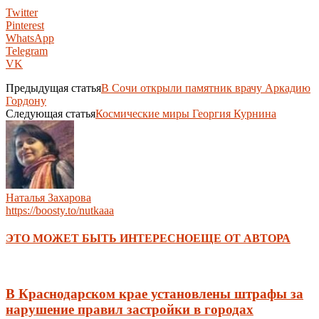
Twitter
Pinterest
WhatsApp
Telegram
VK
Предыдущая статья
В Сочи открыли памятник врачу Аркадию
Гордону
Следующая статья
Космические миры Георгия Курнина
Наталья Захарова
https://boosty.to/nutkaaa
ЭТО МОЖЕТ БЫТЬ ИНТЕРЕСНО
ЕЩЕ ОТ АВТОРА
В Краснодарском крае установлены штрафы за
нарушение правил застройки в городах