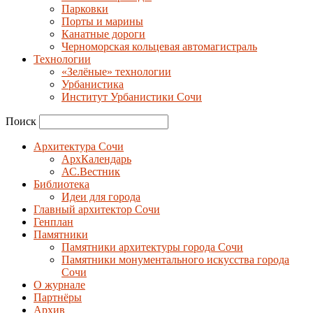
Парковки
Порты и марины
Канатные дороги
Черноморская кольцевая автомагистраль
Технологии
«Зелёные» технологии
Урбанистика
Институт Урбанистики Сочи
Поиск
Архитектура Сочи
АрхКалендарь
АС.Вестник
Библиотека
Идеи для города
Главный архитектор Сочи
Генплан
Памятники
Памятники архитектуры города Сочи
Памятники монументального искусства города
Сочи
О журнале
Партнёры
Архив