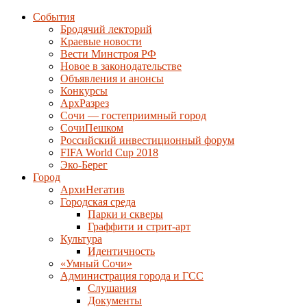
События
Бродячий лекторий
Краевые новости
Вести Минстроя РФ
Новое в законодательстве
Объявления и анонсы
Конкурсы
АрхРазрез
Сочи — гостеприимный город
СочиПешком
Российский инвестиционный форум
FIFA World Cup 2018
Эко-Берег
Город
АрхиНегатив
Городская среда
Парки и скверы
Граффити и стрит-арт
Культура
Идентичность
«Умный Сочи»
Администрация города и ГСС
Слушания
Документы