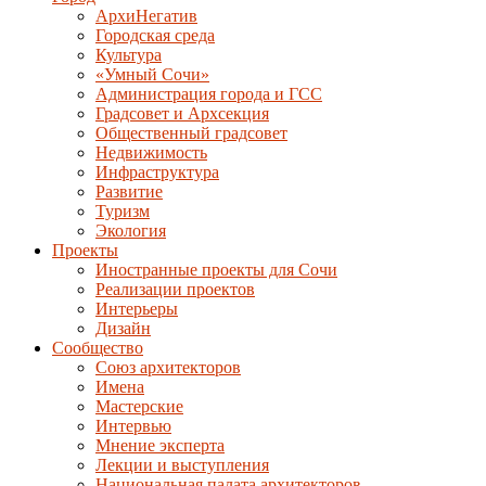
АрхиНегатив
Городская среда
Культура
«Умный Сочи»
Администрация города и ГСС
Градсовет и Архсекция
Общественный градсовет
Недвижимость
Инфраструктура
Развитие
Туризм
Экология
Проекты
Иностранные проекты для Сочи
Реализации проектов
Интерьеры
Дизайн
Сообщество
Союз архитекторов
Имена
Мастерские
Интервью
Мнение эксперта
Лекции и выступления
Национальная палата архитекторов