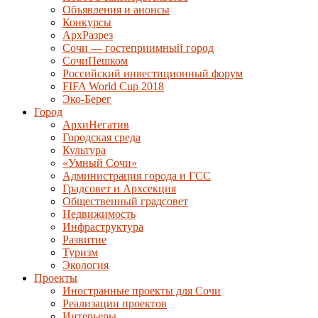
Объявления и анонсы
Конкурсы
АрхРазрез
Сочи — гостеприимный город
СочиПешком
Российский инвестиционный форум
FIFA World Cup 2018
Эко-Берег
Город
АрхиНегатив
Городская среда
Культура
«Умный Сочи»
Администрация города и ГСС
Градсовет и Архсекция
Общественный градсовет
Недвижимость
Инфраструктура
Развитие
Туризм
Экология
Проекты
Иностранные проекты для Сочи
Реализации проектов
Интерьеры