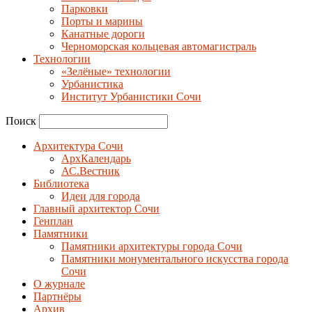
Парковки
Порты и марины
Канатные дороги
Черноморская кольцевая автомагистраль
Технологии
«Зелёные» технологии
Урбанистика
Институт Урбанистики Сочи
Поиск
Архитектура Сочи
АрхКалендарь
АС.Вестник
Библиотека
Идеи для города
Главный архитектор Сочи
Генплан
Памятники
Памятники архитектуры города Сочи
Памятники монументального искусства города
Сочи
О журнале
Партнёры
Архив