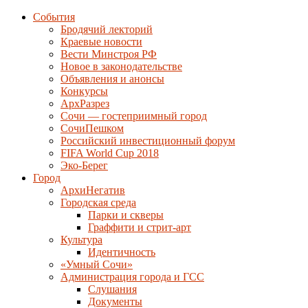
События
Бродячий лекторий
Краевые новости
Вести Минстроя РФ
Новое в законодательстве
Объявления и анонсы
Конкурсы
АрхРазрез
Сочи — гостеприимный город
СочиПешком
Российский инвестиционный форум
FIFA World Cup 2018
Эко-Берег
Город
АрхиНегатив
Городская среда
Парки и скверы
Граффити и стрит-арт
Культура
Идентичность
«Умный Сочи»
Администрация города и ГСС
Слушания
Документы