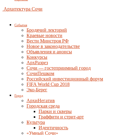
Архитектура Сочи
События
Бродячий лекторий
Краевые новости
Вести Минстроя РФ
Новое в законодательстве
Объявления и анонсы
Конкурсы
АрхРазрез
Сочи — гостеприимный город
СочиПешком
Российский инвестиционный форум
FIFA World Cup 2018
Эко-Берег
Город
АрхиНегатив
Городская среда
Парки и скверы
Граффити и стрит-арт
Культура
Идентичность
«Умный Сочи»