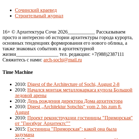
Сочинский краевед
Строительный журнал
16+ © Архитектура Сочи 2026___________ Рассказываем
просто и интересно об истории архитектуры города курорта,
основных тенденциях формирования его нового облика, а
также знаковых событиях в архитектурной
жизни_________________ тел. редакции: +7(988)2387111
Свяжитесь с нами:
arch-sochi@mail.ru
Time Machine
2010
:
Digest of the Architecture of Sochi, August 2-8
2010
:
Начался монтаж металлокаркаса купола Большой
ледовой арены
2010
:
День рождения директора Дома архитектора
2010
:
Digest „Architektur Sotschis“ vom 2. bis zum 8.
August
2010
:
Проект реконструкции гостиницы "Приморская"
от "Гинзбург Архитектс""
2015
:
Гостиница "Приморская": какой она была
задумана