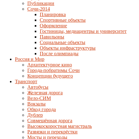
Публикации
Сочи-2014
Планировка
Спортивные объекты
Оформление
Гостиницы, медиацентры и университет
Павильоны
Социальные объекты
Объекты инфраструктуры
После олимпиады
Россия и Мир
Архитектурное кино
Города-побратимы Сочи
Концепции будущего
Транспорт
Автобусы
Железная дорога
Вело-СИМ
Вокзалы
Обход города
Дублер
Совмещённая дорога
Высокоскоростная магистраль
Развязки и перекрёстки
Мосты и переходы