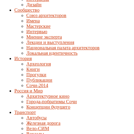
Дизайн
Сообщество
Союз архитекторов
Имена
Мастерские
Интервью
Мнение эксперта
Лекции и выступления
Национальная палата архитекторов
Локальная идентичность
История
Археология
Книги
Прогулки
Публикации
Сочи-2014
Россия и Мир
Архитектурное кино
Города-побратимы Сочи
Концепции будущего
Транспорт
Автобусы
Железная дорога
Вело-СИМ
Вокзалы