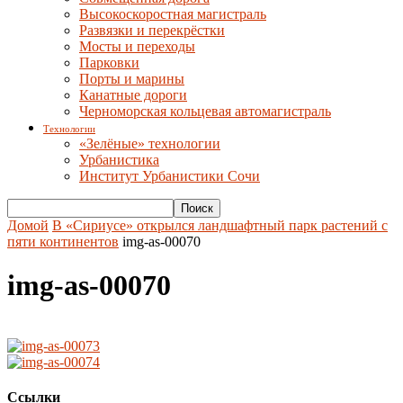
Высокоскоростная магистраль
Развязки и перекрёстки
Мосты и переходы
Парковки
Порты и марины
Канатные дороги
Черноморская кольцевая автомагистраль
Технологии
«Зелёные» технологии
Урбанистика
Институт Урбанистики Сочи
Домой
В «Сириусе» открылся ландшафтный парк растений с
пяти континентов
img-as-00070
img-as-00070
Ссылки