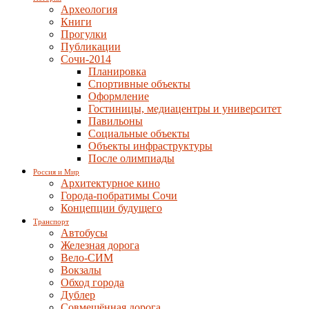
Археология
Книги
Прогулки
Публикации
Сочи-2014
Планировка
Спортивные объекты
Оформление
Гостиницы, медиацентры и университет
Павильоны
Социальные объекты
Объекты инфраструктуры
После олимпиады
Россия и Мир
Архитектурное кино
Города-побратимы Сочи
Концепции будущего
Транспорт
Автобусы
Железная дорога
Вело-СИМ
Вокзалы
Обход города
Дублер
Совмещённая дорога