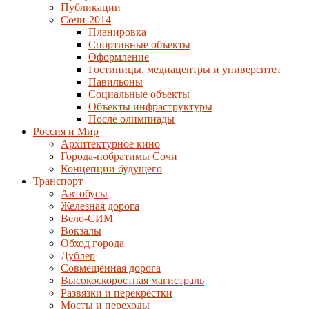
Публикации
Сочи-2014
Планировка
Спортивные объекты
Оформление
Гостиницы, медиацентры и университет
Павильоны
Социальные объекты
Объекты инфраструктуры
После олимпиады
Россия и Мир
Архитектурное кино
Города-побратимы Сочи
Концепции будущего
Транспорт
Автобусы
Железная дорога
Вело-СИМ
Вокзалы
Обход города
Дублер
Совмещённая дорога
Высокоскоростная магистраль
Развязки и перекрёстки
Мосты и переходы