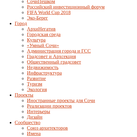
СочиПешком
Российский инвестиционный форум
FIFA World Cup 2018
Эко-Берег
Город
АрхиНегатив
Городская среда
Культура
«Умный Сочи»
Администрация города и ГСС
Градсовет и Архсекция
Общественный градсовет
Недвижимость
Инфраструктура
Развитие
Туризм
Экология
Проекты
Иностранные проекты для Сочи
Реализации проектов
Интерьеры
Дизайн
Сообщество
Союз архитекторов
Имена