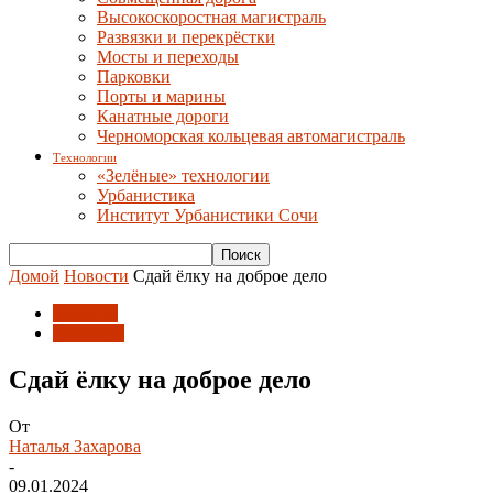
Высокоскоростная магистраль
Развязки и перекрёстки
Мосты и переходы
Парковки
Порты и марины
Канатные дороги
Черноморская кольцевая автомагистраль
Технологии
«Зелёные» технологии
Урбанистика
Институт Урбанистики Сочи
Домой
Новости
Сдай ёлку на доброе дело
Новости
Экология
Сдай ёлку на доброе дело
От
Наталья Захарова
-
09.01.2024