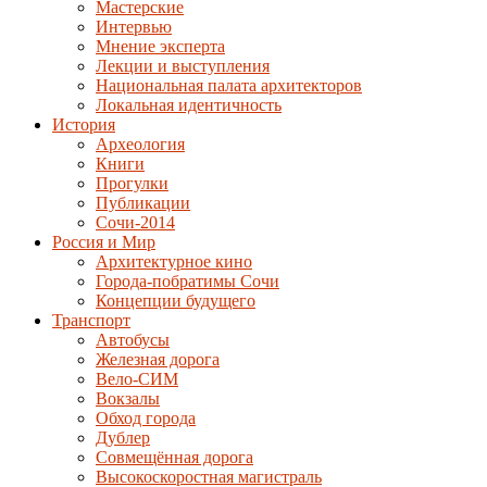
Мастерские
Интервью
Мнение эксперта
Лекции и выступления
Национальная палата архитекторов
Локальная идентичность
История
Археология
Книги
Прогулки
Публикации
Сочи-2014
Россия и Мир
Архитектурное кино
Города-побратимы Сочи
Концепции будущего
Транспорт
Автобусы
Железная дорога
Вело-СИМ
Вокзалы
Обход города
Дублер
Совмещённая дорога
Высокоскоростная магистраль