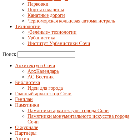
Парковки
Порты и марины
Канатные дороги
Черноморская кольцевая автомагистраль
Технологии
«Зелёные» технологии
Урбанистика
Институт Урбанистики Сочи
Поиск
Архитектура Сочи
АрхКалендарь
АС.Вестник
Библиотека
Идеи для города
Главный архитектор Сочи
Генплан
Памятники
Памятники архитектуры города Сочи
Памятники монументального искусства города
Сочи
О журнале
Партнёры
Архив