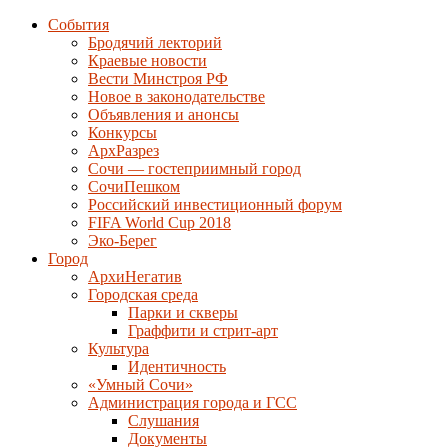
События
Бродячий лекторий
Краевые новости
Вести Минстроя РФ
Новое в законодательстве
Объявления и анонсы
Конкурсы
АрхРазрез
Сочи — гостеприимный город
СочиПешком
Российский инвестиционный форум
FIFA World Cup 2018
Эко-Берег
Город
АрхиНегатив
Городская среда
Парки и скверы
Граффити и стрит-арт
Культура
Идентичность
«Умный Сочи»
Администрация города и ГСС
Слушания
Документы