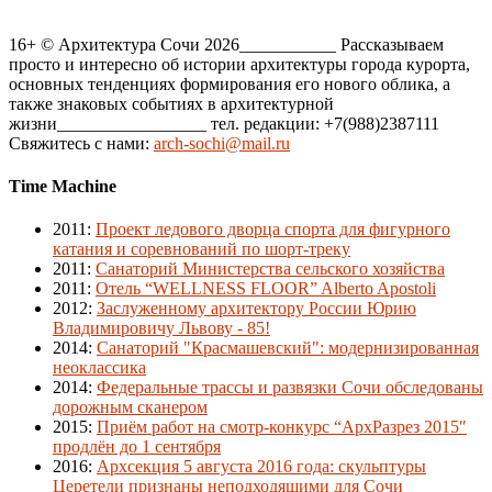
16+ © Архитектура Сочи 2026___________ Рассказываем
просто и интересно об истории архитектуры города курорта,
основных тенденциях формирования его нового облика, а
также знаковых событиях в архитектурной
жизни_________________ тел. редакции: +7(988)2387111
Свяжитесь с нами:
arch-sochi@mail.ru
Time Machine
2011
:
Проект ледового дворца спорта для фигурного
катания и соревнований по шорт-треку
2011
:
Санаторий Министерства сельского хозяйства
2011
:
Отель “WELLNESS FLOOR” Alberto Apostoli
2012
:
Заслуженному архитектору России Юрию
Владимировичу Львову - 85!
2014
:
Санаторий "Красмашевский": модернизированная
неоклассика
2014
:
Федеральные трассы и развязки Сочи обследованы
дорожным сканером
2015
:
Приём работ на смотр-конкурс “АрхРазрез 2015″
продлён до 1 сентября
2016
:
Архсекция 5 августа 2016 года: скульптуры
Церетели признаны неподходящими для Сочи