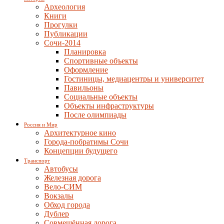
Археология
Книги
Прогулки
Публикации
Сочи-2014
Планировка
Спортивные объекты
Оформление
Гостиницы, медиацентры и университет
Павильоны
Социальные объекты
Объекты инфраструктуры
После олимпиады
Россия и Мир
Архитектурное кино
Города-побратимы Сочи
Концепции будущего
Транспорт
Автобусы
Железная дорога
Вело-СИМ
Вокзалы
Обход города
Дублер
Совмещённая дорога